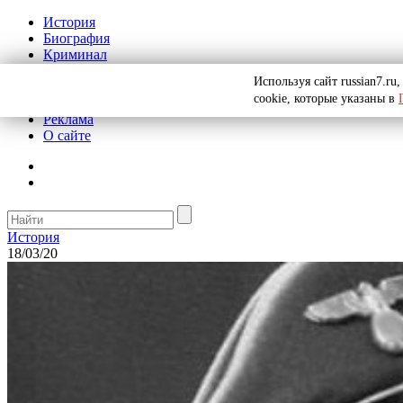
История
Биография
Криминал
СССР
Используя сайт russian7.r
Тайны
cookie, которые указаны в
Рекомендации
Реклама
О сайте
История
18/03/20