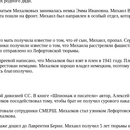
х родного дяди.
ратьев Михалковых занималась немка Эмма Ивановна. Михаил В
ата пошли на фронт. Михаил был направлен в особый отдел, ко
 мать получила известие о том, что её сын, Михаил, пропал. Се
нники получили известие о том, что Михаила расстреляли фашисты
ло отправлено из Лефортовской тюрьмы.
еевой написано, что Михалков был взят в плен в 1941 году. Пле
рестован немцами. Михалков хорошо владел немецким, поэтому 
сь благополучно.
й дивизией СС. В книге «Шпионаж и писатели» автор, Алексей 
ков посодействовал тому, чтобы брат не получил сурового нака
естовали сотрудники СМЕРШ. Михалков стал узником Лефортовско
халкова.
же дошел до Лаврентия Берии. Михаил получил 5 лет тюрьмы и 