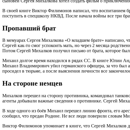
сыновей Сергея Михалкова хотел создать фильм о приключения
В своей книге Виктор Филимонов написал, что воспитанием б
поступить в спецшколу НКВД. После начала войны все три бр
Пропавший брат
В мемуарах Сергея Михалкова «О младшем брате» написано, что
Сергей как-то смог успокоить мать, но через 2 месяца родстве
Потом Сергей Михалков получил письмо от брата, которое бы
Михаил долгое время находился в рядах СС. В книге Юлии Андр
Михаил Владимирович убил германского офицера, за что был а
просидел в тюрьме, а после выяснения личности все закончило
На стороне немцев
Михалков перешел на сторону противника, командовал танково
агенты добывали важные сведения о противнике. Сергей Михал
В ходе одного из боёв Михаил перешел линию фронта, его ар
сообщил, что предан Родине. Не все люди поверили словам Ми
Виктор Филимонов упоминает в книге, что Сергей Михалков да