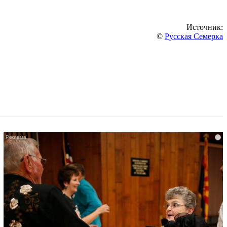
Источник:
©
Русская Семерка
i