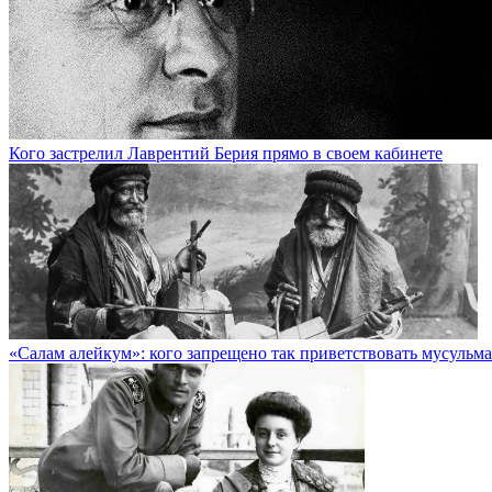
Кого застрелил Лаврентий Берия прямо в своем кабинете
«Салам алейкум»: кого запрещено так приветствовать мусульм