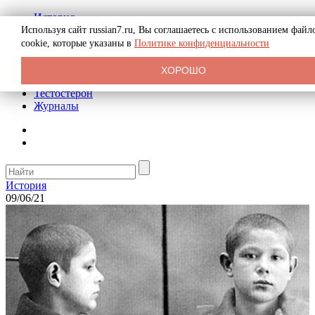
История
Биография
Используя сайт russian7.ru, Вы соглашаетесь с использованием файл
Криминал
cookie, которые указаны в
Политике конфиденциальности
Реклама на сайте
О сайте
ХОРОШО
Рекомендательные статьи
Тестостерон
Журналы
История
09/06/21