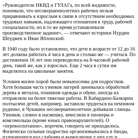
«Руководители НКВД и ГУЛАГа, по всей видимости,
понимали, что несовершеннолетних рабочих нельзя
приравнивать к взрослым в связи в отсутствием необходимых
трудовых навыков, надлежащего отношения к труду, рабочей
специальности, но в то же время устанавливали
производственное задание», — отмечают историки Нурдин
Шеуджен и Иван Яблонский.
В 1940 году было установлено, что дети в возрасте от 12 до 16
лет должны работать 4 часа в день и столько же — учиться. По
достижении 16 лет они переводились на 8-часовой рабочий
день, такой же, как у взрослых. Еще 2 часа в сутки им
выделялось на школьные занятия.
Условия жизни порой были невыносимы для подростков.
Хотя большая часть узников лагерей занималась обработкой
дерева и металла, пошивом одежды и обуви, иногда их
отправляли на более тяжелые работы. В Кабардино-Балкарии
полтысячи детей, например, заставили трудиться на пемзовом
руднике, в Чувашии несовершеннолетние добывали сланцы.
Узников, словно в насмешку, зачисляли в пионеры и
комсомольцы (кроме юных правонарушителей). О
«перевоспитании», впрочем, говорить не приходилось.
Физически сильные подростки организовывались в банды,
издевавшиеся над слабыми и вымогавшие у них еду и