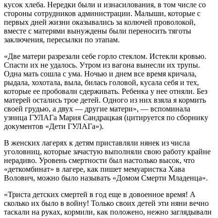
кусок хлеба. Нередки были и изнасилования, в том числе со
стороны сотрудников администрации. Малыши, которые с
первых дней жизни оказывались за колючей проволокой,
вместе с матерями вынуждены были переносить тяготы
заключения, пересылки по этапам.
«Две матери разрезали себе горло стеклом. Истекли кровью.
Спасти их не удалось. Утром из вагона вынесли их трупы.
Одна мать сошла с ума. Ночью и днем все время кричала,
рыдала, хохотала, выла, билась головой, кусала себя и тех,
которые ее пробовали сдерживать. Ребенка у нее отняли. Без
матерей остались трое детей. Одного из них взяла я кормить
своей грудью, а двух — другие матери», — вспоминала
узница ГУЛАГа Мария Сандрацкая (цитируется по сборнику
документов «Дети ГУЛАГа»).
В женских лагерях к детям приставляли нянек из числа
уголовниц, которые зачастую выполняли свою работу крайне
нерадиво. Уровень смертности был настолько высок, что
«деткомбинат» в лагере, как пишет мемуаристка Хава
Волович, можно было называть «Домом Смерти Младенца».
«Триста детских смертей в год еще в довоенное время! А
сколько их было в войну! Только своих детей эти няни вечно
таскали на руках, кормили, как положено, нежно заглядывали