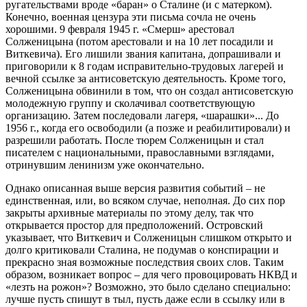
ругательствами вроде «баран» о Сталине (и с матерком).
Конечно, военная цензура эти письма сочла не очень
хорошими. 9 февраля 1945 г. «Смерш» арестовал
Солженицына (потом арестовали и на 10 лет посадили и
Виткевича). Его лишили звания капитана, допрашивали и
приговорили к 8 годам исправительно-трудовых лагерей и
вечной ссылке за антисоветскую деятельность. Кроме того,
Солженицына обвинили в том, что он создал антисоветскую
молодежную группу и сколачивал соответствующую
организацию. Затем последовали лагеря, «шарашки»... До
1956 г., когда его освободили (а позже и реабилитировали) и
разрешили работать. После тюрем Солженицын и стал
писателем с национальными, православными взглядами,
отринувшим ленинизм уже окончательно.
Однако описанная выше версия развития событий – не
единственная, или, во всяком случае, неполная. До сих пор
закрыты архивные материалы по этому делу, так что
открывается простор для предположений. Островский
указывает, что Виткевич и Солженицын слишком открыто и
долго критиковали Сталина, не подумав о конспирации и
прекрасно зная возможные последствия своих слов. Таким
образом, возникает вопрос – для чего провоцировать НКВД и
«лезть на рожон»? Возможно, это было сделано специально:
лучше пусть спишут в тыл, пусть даже если в ссылку или в