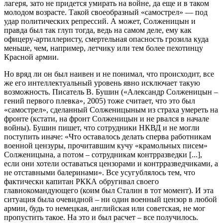
лагеря, зато не придется умирать на войне, да еще и в таком
молодом возрасте. Такой своеобразный «самострел» — под
удар политических репрессий. А может, Солженицын и
правда был так глуп тогда, ведь на самом деле, ему как
офицеру-артиллеристу, смертельная опасность грозила куда
меньше, чем, например, летчику или тем более пехотинцу
Красной армии.
Но вряд ли он был наивен и не понимал, что происходит, все
же его интеллектуальный уровень явно исключает такую
возможность. Писатель В. Бушин («Александр Солженицын –
гений первого плевка», 2005) тоже считает, что это был
«самострел», сделанный Солженицыным из страха умереть на
фронте (кстати, на фронт Солженицын и не рвался в начале
войны). Бушин пишет, что сотрудники НКВД и не могли
поступить иначе: «Что оставалось делать сперва работникам
военной цензуры, прочитавшим кучу «крамольных писем»
Солженицына, а потом – сотрудникам контрразведки [...],
если они хотели оставаться цензорами и контрразведчиками, а
не отставными балеринами». Все усугублялось тем, что
фактически капитан РККА обругивал своего
главнокомандующего (коим был Сталин в тот момент). И эта
ситуация была очевидной – ни один военный цензор в любой
армии, будь то немецкая, английская или советская, не мог
пропустить такое. На это и был расчет – все получилось.