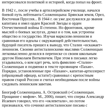
интересовался политикой и историей, когда попал на фронт.
В 1942 г., после учебы в артиллерийском училище, начался
боевой путь лейтенанта Солженицына: Брянская земля, Орел,
Восточная Пруссия... В 1944 г. он уже дослужился до звания
капитана и имел орден Красной Звезды и орден
Отечественной войны II степени. Но фронтовик, кроме
мыслей о боевых заслугах, думал и о том, как устроены
общество и государство. Изучая марксизм-ленинизм и
сравнивая его идеалы с окружающей действительностью,
будущий писатель пришел к выводу, что Сталин «искажает»
ленинизм. Своими антисталинскими мыслями Солженицын
легкомысленно делился в переписке со своим школьным
другом Николаем Виткевичем. При этом в письмах легко
угадывалось, о ком идет речь, хоть фамилию «Сталин»
Солженицын и подменял в тексте прозвищем «Пахан».
Порядки, установленные при «Пахане», капитан-артиллерист
(образцовый офицер, кстати!) сравнивал с крепостным
правом старой России и считал необходимым после войны
следовать ленинским заветам.
Биограф Солженицына, А. Островский («Солженицын.
Прощание с мифом». М., 2006), пишет, что сперва Александр
Исаевич говорил, что его «оклеветали», но потом
признавался, что сочинял антисталинские письма с