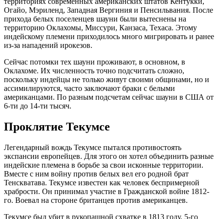
территориях современных американских штатов Кентукки,
Огайо, Мэриленд, Западная Вергиния и Пенсильвания. После
прихода белых поселенцев шауни были вытеснены на
территорию Оклахомы, Миссури, Канзаса, Техаса. Этому
индейскому племени приходилось много мигрировать и ранее
из-за нападений ирокезов.
Сейчас потомки тех шауни проживают, в основном, в
Оклахоме. Их численность точно подсчитать сложно,
поскольку индейцы не только живут своими общинами, но и
ассимилируются, часто заключают браки с белыми
американцами. По разным подсчетам сейчас шауни в США от
6-ти до 14-ти тысяч.
Проклятие Текумсе
Легендарный вождь Текумсе пытался противостоять
экспансии европейцев. Для этого он хотел объединить разные
индейские племена в борьбе за свои исконные территории.
Вместе с ним войну против белых вел его родной брат
Тенскватава. Текумсе известен как человек беспримерной
храбрости. Он принимал участие в Гражданской войне 1812-
го. Воевал на стороне британцев против американцев.
Текумсе был убит в рукопашной схватке в 1813 году, 5-го