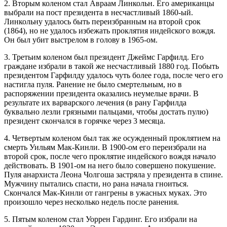
2. Вторым коленом стал Авраам Линкольн. Его американцы
выбрали на пост президента в несчастливый 1860-ый.
Линкольну удалось быть переизбранным на второй срок
(1864), но не удалось избежать проклятия индейского вождя.
Он был убит выстрелом в голову в 1965-ом.
3. Третьим коленом был президент Джеймс Гарфилд. Его
граждане избрали в такой же несчастливый 1880 год. Побыть
президентом Гарфилду удалось чуть более года, после чего его
настигла пуля. Ранение не было смертельным, но в
распоряжении президента оказались неумелые врачи. В
результате их варварского лечения (в рану Гарфилда
буквально лезли грязными пальцами, чтобы достать пулю)
президент скончался в горячке через 3 месяца.
4. Четвертым коленом был так же осужденный проклятием на
смерть Уильям Мак-Кинли. В 1900-ом его переизбрали на
второй срок, после чего проклятие индейского вождя начало
действовать. В 1901-ом на него было совершено покушение.
Пуля анархиста Леона Чолгоша застряла у президента в спине.
Мужчину пытались спасти, но рана начала гноиться.
Скончался Мак-Кинли от гангрены в ужасных муках. Это
произошло через несколько недель после ранения.
5. Пятым коленом стал Уоррен Гардинг. Его избрали на