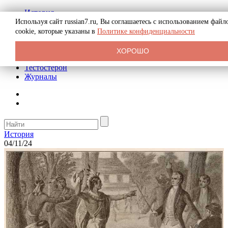
История
Биография
Используя сайт russian7.ru, Вы соглашаетесь с использованием файл
Криминал
cookie, которые указаны в
Политике конфиденциальности
Реклама на сайте
О сайте
ХОРОШО
Рекомендательные статьи
Тестостерон
Журналы
История
04/11/24