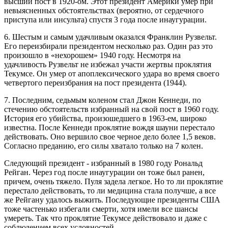
высший пост в 1920-ом. Этот президент Америки умер при
невыясненных обстоятельствах (вероятно, от сердечного
приступа или инсульта) спустя 3 года после инаугурации.
6. Шестым и самым удачливым оказался Франклин Рузвельт.
Его переизбирали президентом несколько раз. Один раз это
произошло в «нехорошем» 1940 году. Несмотря на
удачливость Рузвельт не избежал участи жертвы проклятия
Текумсе. Он умер от апоплексического удара во время своего
четвертого переизбрания на пост президента (1944).
7. Последним, седьмым коленом стал Джон Кеннеди, по
стечению обстоятельств избранный на свой пост в 1960 году.
История его убийства, произошедшего в 1963-ем, широко
известна. После Кеннеди проклятие вождя шауни перестало
действовать. Оно вершило свое черное дело более 1,5 веков.
Согласно преданию, его силы хватало только на 7 колен.
Следующий президент - избранный в 1980 году Рональд
Рейган. Через год после инаугурации он тоже был ранен,
причем, очень тяжело. Пуля задела легкое. Но то ли проклятие
перестало действовать, то ли медицина стала получше, а все
же Рейгану удалось выжить. Последующие президенты США
тоже частенько избегали смерти, хотя имели все шансы
умереть. Так что проклятие Текумсе действовало и даже с
соблюдением всех условностей.