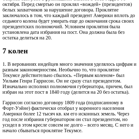
октября. Перед смертью он проклял «вождей» (президентов)
белых захватчиков за нарушение договора. Проклятие
заключалось в том, что каждый президент Америки вплоть до
седьмого колена будет умирать еще до окончания срока своих
президентских полномочий. Условием проклятия была
установлена дата избрания на пост. Она должна была без
остатка делиться на 20.
7 колен
1. В верованиях индейцев много значения уделялось цифрам и
разным закономерностям. Необычно то, что проклятие
Текумсе действительно сбылось. «Первым коленом» был
Уильям Генри Гаррисон. Он не сразу стал президентом.
Изначально исполнял полномочия губернатора, причем, был
избран на этот пост в 1840 году (делится на 20 без остатка).
Гаррисон согласно договору 1809 года (подписанному в
Форт-Уэйне) фактически отобрал у коренного населения
Америки более 12 тысяч кв. км его исконных земель. Через
год после избрания губернатором он стал президентом, но
усидел в этом кресле совсем не долго – всего месяц. С него и
начало сбываться проклятие Текумсе.