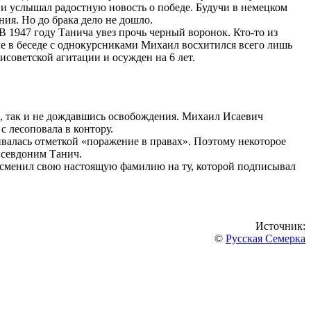
 и услышал радостную новость о победе. Будучи в немецком
ия. Но до брака дело не дошло.
В 1947 году Танича увез прочь черный воронок. Кто-то из
еле в беседе с однокурсниками Михаил восхитился всего лишь
советской агитации и осужден на 6 лет.
, так и не дождавшись освобождения. Михаил Исаевич
с лесоповала в контору.
чивалась отметкой «поражение в правах». Поэтому некоторое
 псевдоним Танич.
но сменил свою настоящую фамилию на ту, которой подписывал
Источник:
©
Русская Семерка