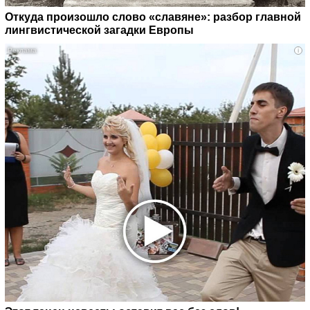
Откуда произошло слово «славяне»: разбор главной
лингвистической загадки Европы
i