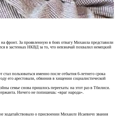
я на фронт. За проявленную в боях отвагу Михаила представили
лся в застенках НКВД за то, что невзначай похвалил немецкий
 стал пользоваться именно после отбытия 6-летнего срока
году его арестовали, обвинив в хищении социалистической
йны семье снова пришлось переехать: на этот раз в Тбилиси.
ержанта. Ничего не попишешь: «враг народа».
ние ходатайствовало о присвоении Михаилу Исаевичу звания