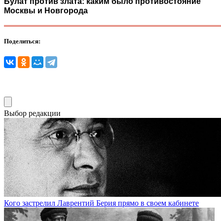
Булат против злата: каким было противостояние
Москвы и Новгорода
Поделиться:
Выбор редакции
Кого застрелил Лаврентий Берия прямо в своем кабинете