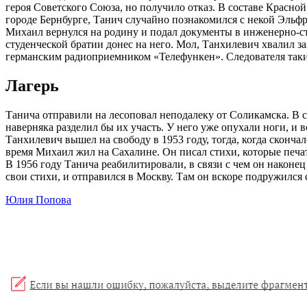
героя Советского Союза, но получило отказ. В составе Красно
городе Бернбурге, Танич случайно познакомился с некой Эльф
Михаил вернулся на родину и подал документы в инженерно-стр
студенческой братии донес на него. Мол, Танхилевич хвалил з
германским радиоприемником «Телефункен». Следователя такие 
Лагерь
Танича отправили на лесоповал неподалеку от Соликамска. В
наверняка разделил бы их участь. У него уже опухали ноги, и в
Танхилевич вышел на свободу в 1953 году, тогда, когда сконча
время Михаил жил на Сахалине. Он писал стихи, которые печат
В 1956 году Танича реабилитировали, в связи с чем он након
свои стихи, и отправился в Москву. Там он вскоре подружился
Юлия Попова