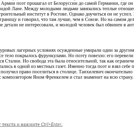
й Армии поэт прошагал от Белоруссии до самой Германии, где он
ридой Лане. Между молодыми людьми завязались теплые отношен
оительный институт в Ростове. Однако доучиться он не успел. 
аграницу и говорил, что там лучше, чем в Союзе. Но на самом д
детали не интересовали, и молодой человек был обвинен в анти
 суровых лагерных условиях осужденные умирали один за другим
се тело покрылось фурункулами. Но поэту повезло: его перевели 
лся Сталин. Но свобода эта была относительной, так как ограни
ались в одной из местных газет. Именно тогда поэт и взял себе
ец получил право поселиться в столице. Танхилевич окончатель
 с композитором Яном Френкелем и стал знаменит на всю страну.