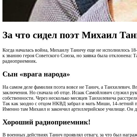
За что сидел поэт Михаил Та
Когда началась война, Михаилу Таничу еще не исполнилось 18-
к званию героя Советского Союза, но заявка была отклонена: Т
радиоприемник.
Сын «врага народа»
На самом деле фамилия поэта вовсе не Танич, а Танхилевич. В
заключения. Но сначала об отце. Исаак Самойлович служил рук
собственности. Через несколько месяцев Танхилевича расстрел
Так как заодно с отцом НКВД забрал и мать Миши, 14-летний п
Именно там Михаил и закончил артиллерийское училище. Он до
Хороший радиоприемник!
В военных действиях Танич проявлял отвагу, за что был нагр