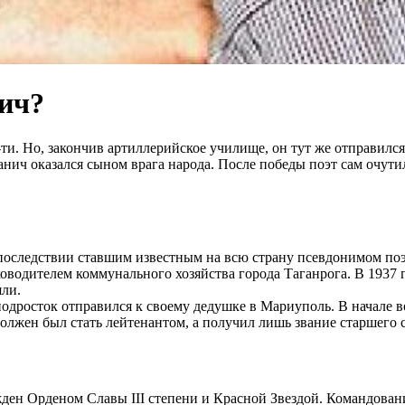
нич?
ти. Но, закончив артиллерийское училище, он тут же отправилс
анич оказался сыном врага народа. После победы поэт сам очути
последствии ставшим известным на всю страну псевдонимом поэт
оводителем коммунального хозяйства города Таганрога. В 1937 
яли.
одросток отправился к своему дедушке в Мариуполь. В начале во
лжен был стать лейтенантом, а получил лишь звание старшего с
ажден Орденом Славы III степени и Красной Звездой. Командова