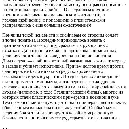
пойманных стрелков убивали на месте, невзирая на писанные
и неписанные правила войны. В следующем крупном
военном конфликте на американском континенте, в
гражданской войне, с попавшими в плен стрелками
расправлялись с еще большим ожесточением.
Причины такой ненависти к снайперам со стороны солдат
вполне понятны. Последним приходилось воевать с
противником лицом к лицу, сражаться в рукопашных
схватках. Да и окопная их жизнь протекала в незавидных
условиях: они терпели голод, холод и прочие лишения.
Другое дело — снайпер, который часами выслеживает жертву
в засаде и убивает исподтишка. Причем долгое время против
снайперов не было никаких средств, кроме одного -
безвылазно сидеть в укрытии. Позднее для их ликвидации
стали применять минометы, артиллерию, а также других
стрелков, что привело к знаменитым на весь мир снайперским
дуэлям (например, в ходе Сталинградской битвы), многие из
которых стали классическими примерами в военной науке.
Тем не менее наивно думать, что быт снайпера является неким
облегченным вариантом полевых условий. Особый метод
ведения боя хоть и гарантирует в какой-то мере личную
безопасность, но также имеет ряд серьезных ограничений.