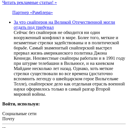
Читать рекламные статьи! »
Партнер «Рамблера»
За что снайперов на Великой Отечественной могли
отдать под трибунал
Сейчас без снайперов не обходится ни один
вооруженный конфликт в мире. Более того, меткие и
незаметные стрелки задействованы и в политической
борьбе. Самый знаменитый снайперский выстрел
прервал жизнь американского политика Джона
Кеннеди. Неизвестные снайперы работали и в 1991 году
при штурме телебашни в Вильнюсе, и на киевском
Майдане несколько лет назад. Однако, хоть меткие
стрелки существовали во все времена (достаточно
вспомнить легенду о швейцарском герое Вильгельме
Телле), снайперское дело как отдельная отрасль военной
науки оформилось только в самый разгар Второй
мировой войны.
Войти, используя:
Социальные сети
Почту