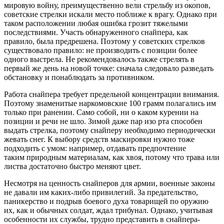
мировую войну, преимущественно вели стрельбу из окопов,
советские стрелки искали место поближе к врагу. Однако при
таком расположении любая ошибка грозит тяжелыми
последствиями. Участь обнаруженного снайпера, как
правило, была предрешена. Поэтому у советских стрелков
существовало правило: не производить с позиции более
одного выстрела. Не рекомендовалось также стрелять в
первый же день на новой точке: сначала следовало разведать
обстановку и понаблюдать за противником.
Работа снайпера требует предельной концентрации внимания.
Поэтому знаменитые наркомовские 100 грамм полагались им
только при ранении. Само собой, ни о каком курении на
позиции и речи не шло. Зимой даже пар изо рта способен
выдать стрелка, поэтому снайперу необходимо периодически
жевать снег. К выбору средств маскировки нужно тоже
подходить с умом: например, отдавать предпочтение
таким природным материалам, как хвоя, потому что трава или
листва достаточно быстро меняют цвет.
Несмотря на ценность снайперов для армии, военные законы
не давали им каких-либо привилегий. За предательство,
паникерство и подрыв боевого духа товарищей по оружию
их, как и обычных солдат, ждал трибунал. Однако, учитывая
особенности их службы, трудно представить в снайпера-