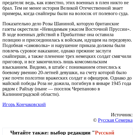
предателя: ведь, как известно, этих военных в плен никто не
брал. Тем не менее история Великой Отечественной знает
примеры, когда снайперы были на волосок от полевого суда.
Показательно дело Розы Шаниной, которую британские
газеты окрестили «Невидимым ужасом Восточной Пруссии».
В ходе военных действий в Прибалтике она оставила
позицию и присоединилась к войскам, идущим на передовую.
Подобная «самоволка» и нарушение приказа должны были
повлечь суровое наказание, однако прежние заслуги
снайперши, а также пленение трех немецких солдат смягчили
приговор, и все закончилось лишь комсомольским
взысканием. Видимо, в штабе с пониманием отнеслись к
боевому рвению 20-летней девушки, на счету которой было
уже почти полсотни вражеских солдат и офицеров. Однако до
майской победы Роза не дожила, погибнув в январе 1945 года
рядом с Райхау (ныне — поселок Черепаново в
Калининградской области).
Игорь Кончаковский
Источник:
©
Русская Семерка
Читайте также: выбор редакции "
Русской