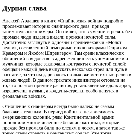
Дурная слава
Алексей Ардашев в книге «Снайперская война» подробно
прослеживает историю снайперского дела, приводя
занимательные примеры. Он пишет, что в умении стрелять без
промаха люди издавна видели происки нечистой силы.
Достаточно заглянуть в одиозный средневековый «Молот
ведьм», составленный немецкими инквизиторами Генрихом
Крамером и Якобом Шпренгером. Там среди классических
обвинений в ведовстве в адрес женщин есть упоминание и о
мужчинах, которые заключали контракты с нечистой силой:
обещали каждый день выпускать несколько стрел или пуль в
распятие, за что им даровалось столько же метких выстрелов в
живых людей. В данном трактате инквизиторы сетовали на
то, что по этой причине распятия, установленные вдоль дорог,
изрешечены пулями, а колдуны-стрелки особо ценятся в
феодальных войсках.
Отношение к снайперам всегда было далеко не самым
благожелательным. В период войны за независимость
американских колоний, ряды Континентальной армии
пополнили многочисленные бывшие охотники, которые
прежде без промаха били по оленям и лосям, а затем так же
точно стали стрелять в британских солдат. Уже тогда