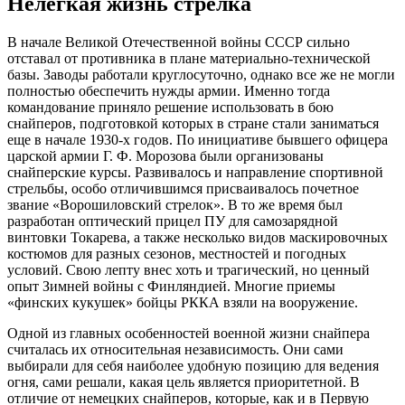
Нелегкая жизнь стрелка
В начале Великой Отечественной войны СССР сильно
отставал от противника в плане материально-технической
базы. Заводы работали круглосуточно, однако все же не могли
полностью обеспечить нужды армии. Именно тогда
командование приняло решение использовать в бою
снайперов, подготовкой которых в стране стали заниматься
еще в начале 1930-х годов. По инициативе бывшего офицера
царской армии Г. Ф. Морозова были организованы
снайперские курсы. Развивалось и направление спортивной
стрельбы, особо отличившимся присваивалось почетное
звание «Ворошиловский стрелок». В то же время был
разработан оптический прицел ПУ для самозарядной
винтовки Токарева, а также несколько видов маскировочных
костюмов для разных сезонов, местностей и погодных
условий. Свою лепту внес хоть и трагический, но ценный
опыт Зимней войны с Финляндией. Многие приемы
«финских кукушек» бойцы РККА взяли на вооружение.
Одной из главных особенностей военной жизни снайпера
считалась их относительная независимость. Они сами
выбирали для себя наиболее удобную позицию для ведения
огня, сами решали, какая цель является приоритетной. В
отличие от немецких снайперов, которые, как и в Первую