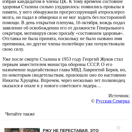
избран кандидатом в члены ЦК. К тому времени состояние
здоровья Сталина сильно ухудшилось: появились провалы в
памяти, у него обнаружили прогрессирующий атеросклероз
мозга, он падал в обмороки и не мог ходить без посторонней
помощи. В день открытия пленума, 16 октября, вождь подал
заявление об освобождении его от должности Генерального
секретаря, мотивируя свою просьбу «состоянием здоровья».
Отставка не была принята, поскольку не было названо имя
преемника, но другие члены политбюро уже почувствовали
свою силу.
Уже после смерти Сталина в 1953 году Георгий Жуков стал
первым заместителем министра обороны СССР. О его
назначении ходатайствовал глава МВД Лаврентий Берия, но,
по некоторым свидетельствам, произошло оно по настоянию
Никиты Хрущёва. Впрочем, через несколько лет полководец
оказался в опале и у нового советского лидера…
Источник:
©
Русская Семерка
Читайте также
i
РЖУ НЕ ПЕРЕСТАВАЯ, ЭТО