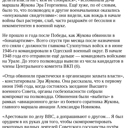
маршала Жукова Эра Георгиевна. Ещё хуже, по её словам,
было то, что полководец и другие военачальники оказались
«ненужными свидетелями»: они видели, как вождь в начале
войны был растерян, слаб, часто раздражён от бессилия и
некомпетентен в военной науке.
Не прошло и года после Победы, как Жукова обвинили в
«бонапартизме». Всего спустя три месяца после назначения
его сняли с должности главкома Сухопутных войск и в июне
1946-го командировали в Одесский военный округ. В начале
1948 года его отправили ещё дальше — командовать войсками
на Урале. До этого полководца вывели из числа кандидатов в
члены Центрального комитета ВКП (б).
«Отца обвинили практически в организации захвата власти»,
- констатировала Эра Жукова. Она рассказала, что к первому
июня 1946 года, когда состоялось заседание Высшего
военного Совета, органы госбезопасности собрали
компромат на полководца. Обвинения были «выбиты» в
рамках «авиационного дела» из боевого соратника Жукова,
главного маршала авиации Александра Новикова.
«Арестовали по делу ВВС, а допрашивают о другом… Я был
орудием в их руках для того, чтобы скомпрометировать
некоторых видных деятелей Советского государства путём