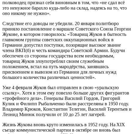
полководец признал себя виновным в том, что «не сдал всё
это ненужное барахло куда-либо на склад, надеясь на то, что
оно никому не нужно».
Следствие его доводы не убедили. 20 января политбюро
приняло постановление о маршале Советского Союза Георгии
Жукове, в котором говорилось: «Товарищ Жуков в бытность
главкомом группы советских оккупационных войск в
Германии допустил поступки, позорящие высокое звание
члена ВКП(б) и честь командира Советской Армии. Будучи
обеспечен со стороны государства всем необходимым,
товарищ Жуков злоупотреблял своим служебным
положением, встал на путь мародёрства, занявшись
присвоением и вывозом из Германии для личных нужд
большого количества различных ценностей».
Уже 4 февраля Жуков был отправлен в свою «уральскую
ссылку». Хотя в этом ему повезло больше других фигурантов
«трофейного дела». Генералы Василий Гордов, Григорий
Кулик и Филипп Рыбальченко были расстреляны в 1950 году.
Владимир Крюков, Константин Телегин, Василий Терентьев и
Леонид Минюк получили от 10 до 25 лет лагерей.
Жизнь Жукова вновь круто изменилась в 1952 году. На XIX
съезде коммунистической партии в октябре он вновь был