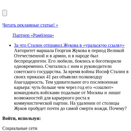
Читать рекламные статьи! »
Партнер «Рамблера»
За что Сталин отправил Жукова в «уральскую ссылку»
Авторитет маршала Георгия Жукова в период Великой
Отечественной и в армии, и в народе был
беспрецедентен. Его любили, боялись и боготворили
одновременно. Считались с ним и руководители
советского государства. За время войны Иосиф Сталин в
своих приказах 41 раз объявлял полководцу
благодарность. Тем удивительнее его послевоенная
карьера: чуть больше чем через год его «сошлют»
командовать войсками подальше от Москвы и лишат
возможностей для карьерного роста в
коммунистической партии. На удалении от столицы
Жуков пробудет почти до самой смерти вождя. Почему?
Войти, используя:
Социальные сети