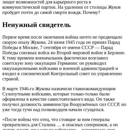
лишат возможностей для карьерного роста в
коммунистической партии. На удалении от столицы Жуков
пробудет почти до самой смерти вождя. Почему?
Ненужный свидетель
Первое время после окончания войны ничто не предвещало
скорую опалу Жукова. 24 июня 1945 года он принял Парад
Победы в Москве, 7 сентября от имени СССР — Парад
Победы союзных войск во Второй мировой войне в Берлине.
К тому времени военачальник фактически возглавил
советскую зону оккупации Германии: он руководил
оккупационными войсками и военной администрацией и
входил в союзнический Контрольный совет по управлению
страной.
В марте 1946-го Жукова назначили главнокомандующим
Сухопутными войсками, которые только-только были
оформлены в качестве самостоятельного вида. Он также
получил должность замминистра Вооружённых сил СССР, но
уже тогда тучи над полководцем начали сгущаться.
«После войны что отец, что стоящие за ним генералы
превратились для Сталина … в опасных соперников, а он
делить власть ни с кем не собирался», - вспоминала дочь