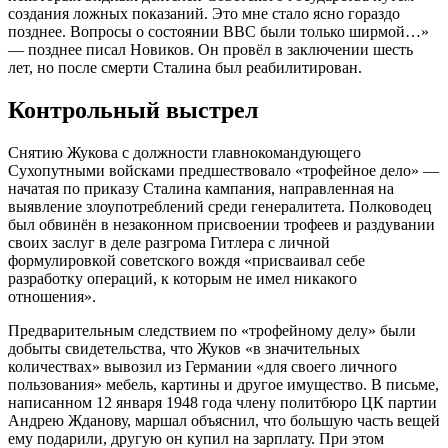
создания ложных показаний. Это мне стало ясно гораздо
позднее. Вопросы о состоянии ВВС были только ширмой…»
— позднее писал Новиков. Он провёл в заключении шесть
лет, но после смерти Сталина был реабилитирован.
Контрольный выстрел
Снятию Жукова с должности главнокомандующего
Сухопутными войсками предшествовало «трофейное дело» —
начатая по приказу Сталина кампания, направленная на
выявление злоупотреблений среди генералитета. Полководец
был обвинён в незаконном присвоении трофеев и раздувании
своих заслуг в деле разгрома Гитлера с личной
формулировкой советского вождя «присваивал себе
разработку операций, к которым не имел никакого
отношения».
Предварительным следствием по «трофейному делу» были
добыты свидетельства, что Жуков «в значительных
количествах» вывозил из Германии «для своего личного
пользования» мебель, картины и другое имущество. В письме,
написанном 12 января 1948 года члену политбюро ЦК партии
Андрею Жданову, маршал объяснил, что большую часть вещей
ему подарили, другую он купил на зарплату. При этом