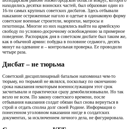
Володарском районе Нижегородской области вокруг, которого
находились десятки воинских частей, был образован один из
16-ти самых крупных советских дисбатов. Здесь отбывали
наказание остриженные наголо и одетые в одинаковую форму
советские военные строители, морпехи, матросы и
пехотинцы. Многие из них надеялись выйти на армейскую
свободу по условно-досрочному освобождению за примерное
поведение. Распорядок дня в советском дисбате был таким же,
как в обычной армии: побудка в половине седьмого, десять
минут на одевание и – контрольная проверка. Ее проводили
четыре раза.
Дисбат – не тюрьма
Советский дисциплинарный батальон напоминал чем-то
тюрьму, но тюрьмой не являлся, поскольку по окончанию
срока наказания некоторым военнослужащим этот срок
засчитывали и практически сразу демобилизовывали. Но так
везло не всем. По закону советского времени, после
отбывания наказания солдат обязан был снова вернуться в
строй и отдать сполна долг своей Родине. Информация о
понесенном уголовном наказании нигде в солдатских
документах, за исключением личного дела, не фигурировала.