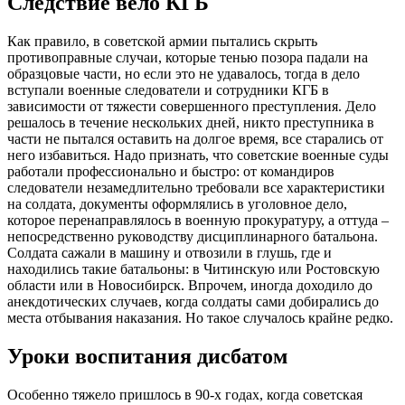
Следствие вело КГБ
Как правило, в советской армии пытались скрыть
противоправные случаи, которые тенью позора падали на
образцовые части, но если это не удавалось, тогда в дело
вступали военные следователи и сотрудники КГБ в
зависимости от тяжести совершенного преступления. Дело
решалось в течение нескольких дней, никто преступника в
части не пытался оставить на долгое время, все старались от
него избавиться. Надо признать, что советские военные суды
работали профессионально и быстро: от командиров
следователи незамедлительно требовали все характеристики
на солдата, документы оформлялись в уголовное дело,
которое перенаправлялось в военную прокуратуру, а оттуда –
непосредственно руководству дисциплинарного батальона.
Солдата сажали в машину и отвозили в глушь, где и
находились такие батальоны: в Читинскую или Ростовскую
области или в Новосибирск. Впрочем, иногда доходило до
анекдотических случаев, когда солдаты сами добирались до
места отбывания наказания. Но такое случалось крайне редко.
Уроки воспитания дисбатом
Особенно тяжело пришлось в 90-х годах, когда советская