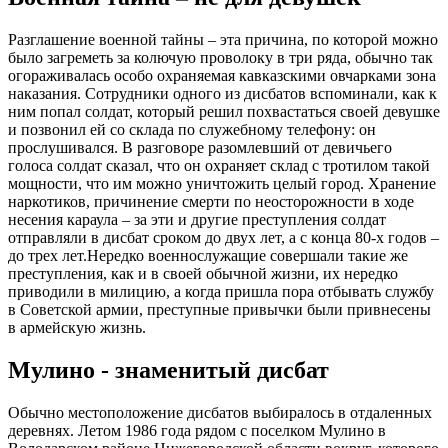
Разглашение военной тайны – эта причина, по которой можно
было загреметь за колючую проволоку в три ряда, обычно так
огораживалась особо охраняемая кавказскими овчарками зона
наказания. Сотрудники одного из дисбатов вспоминали, как к
ним попал солдат, который решил похвастаться своей девушке
и позвонил ей со склада по служебному телефону: он
прослушивался. В разговоре разомлевший от девичьего
голоса солдат сказал, что он охраняет склад с тротилом такой
мощности, что им можно уничтожить целый город. Хранение
наркотиков, причинение смерти по неосторожности в ходе
несения караула – за эти и другие преступления солдат
отправляли в дисбат сроком до двух лет, а с конца 80-х годов –
до трех лет.Нередко военнослужащие совершали такие же
преступления, как и в своей обычной жизни, их нередко
приводили в милицию, а когда пришла пора отбывать службу
в Советской армии, преступные привычки были привнесены
в армейскую жизнь.
Мулино - знаменитый дисбат
Обычно местоположение дисбатов выбиралось в отдаленных
деревнях. Летом 1986 года рядом с поселком Мулино в