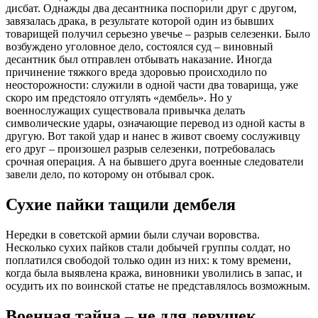
дисбат. Однажды два десантника поспорили друг с другом,
завязалась драка, в результате которой один из бывших
товарищей получил серьезно увечье – разрыв селезенки. Было
возбуждено уголовное дело, состоялся суд – виновный
десантник был отправлен отбывать наказание. Иногда
причинение тяжкого вреда здоровью происходило по
неосторожности: служили в одной части два товарища, уже
скоро им предстояло отгулять «дембель». Но у
военнослужащих существовала привычка делать
символические удары, означающие перевод из одной касты в
другую. Вот такой удар и нанес в живот своему сослуживцу
его друг – произошел разрыв селезенки, потребовалась
срочная операция. А на бывшего друга военные следователи
завели дело, по которому он отбывал срок.
Сухие пайки тащили дембеля
Нередки в советской армии были случаи воровства.
Несколько сухих пайков стали добычей группы солдат, но
поплатился свободой только один из них: к тому времени,
когда была выявлена кража, виновники уволились в запас, и
осудить их по воинской статье не представлялось возможным.
Военная тайна – не для девушек