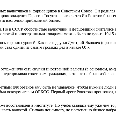
ых валютчиков и фарцовщиков в Советском Союзе. Он родился в 
роисхождения Гарегин Тосунян считает, что Ян Рокотов был ге
ать настолько прибыльный бизнес.
. Но в СССР оборотистые валютчики и фарцовщики считались в
валютой и иностранными товарами можно было получить 10-15 л
ось гораздо суровей. Как и его друзья Дмитрий Яковлев (проз
и стал одним из самым громких дел в начале 60-х.
 отлаженную сеть скупки иностранной валюты (в основном, аме
он перепродавал советским гражданам, которые не были избалов
метным для органов ему быть не удавалось. Чтобы нужные люди з
 был осведомителем ОБХСС. Первый арест Рокотова произошел, ко
же восстановлен в институте. Но учеба казалась ему уже чем-то
вывать валютой. Сначала понемногу, но постепенно бизнес набра