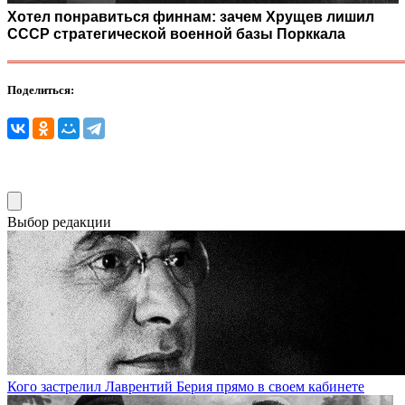
Хотел понравиться финнам: зачем Хрущев лишил
СССР стратегической военной базы Порккала
Поделиться:
Выбор редакции
Кого застрелил Лаврентий Берия прямо в своем кабинете