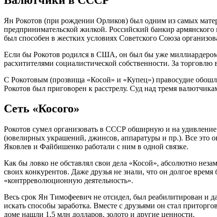
Ян Рокотов (при рождении Орликов) был одним из самых матер
предпринимательской жилкой. Российский банкир армянского п
был способен в жестких условиях Советского Союза организов
Если бы Рокотов родился в США, он был бы уже миллиардером
расхитителями социалистической собственности. За торговлю 
С Рокотовым (прозвища «Косой» и «Купец») правосудие обошл
Рокотов был приговорен к расстрелу. Суд над тремя валютчикам
Сеть «Косого»
Рокотов сумел организовать в СССР обширную и на удивление
(ювелирных украшений, джинсов, аппаратуры и пр.). Все это 
Яковлев и Файбишенко работали с ним в одной связке.
Как бы ловко не обставлял свои дела «Косой», абсолютно неза
своих конкурентов. Даже друзья не знали, что он долгое время
«контрреволюционную деятельность».
Весь срок Ян Тимофеевич не отсидел, был реабилитирован и да
искать способы заработка. Вместе с друзьями он стал приторго
доме нашли 1,5 млн долларов, золото и другие ценности.