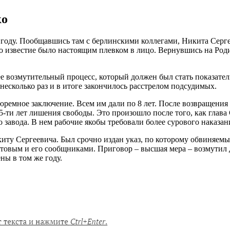
ко
 году. Пообщавшись там с берлинскими коллегами, Никита Серге
это известие было настоящим плевком в лицо. Вернувшись на Ро
е возмутительный процесс, который должен был стать показател
несколько раз и в итоге закончилось расстрелом подсудимых.
тюремное заключение. Всем им дали по 8 лет. После возвращения
15-ти лет лишения свободы. Это произошло после того, как гла
завода. В нем рабочие якобы требовали более сурового наказан
иту Сергеевича. Был срочно издан указ, по которому обвиняемы
отовым и его сообщниками. Приговор – высшая мера – возмутил д
ны в том же году.