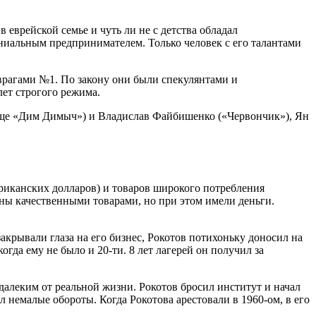
еврейской семье и чуть ли не с детства обладал
ниальным предпринимателем. Только человек с его талантами
рагами №1. По закону они были спекулянтами и
ет строгого режима.
вище «Дим Димыч») и Владислав Файбишенко («Червончик»), Ян
риканских долларов) и товаров широкого потребления
аны качественными товарами, но при этом имели деньги.
акрывали глаза на его бизнес, Рокотов потихоньку доносил на
гда ему не было и 20-ти. 8 лет лагерей он получил за
 далеким от реальной жизни. Рокотов бросил институт и начал
л немалые обороты. Когда Рокотова арестовали в 1960-ом, в его