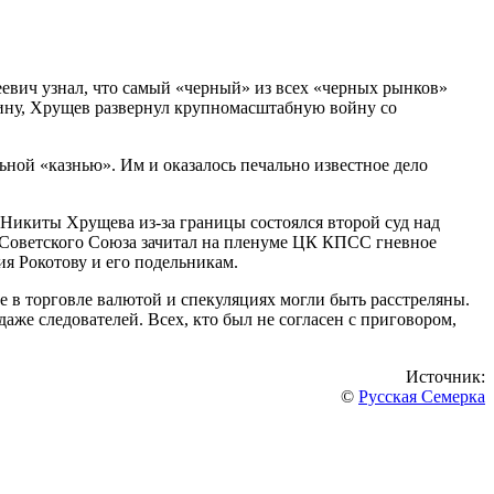
евич узнал, что самый «черный» из всех «черных рынков»
дину, Хрущев развернул крупномасштабную войну со
ьной «казнью». Им и оказалось печально известное дело
 Никиты Хрущева из-за границы состоялся второй суд над
ва Советского Союза зачитал на пленуме ЦК КПСС гневное
ия Рокотову и его подельникам.
е в торговле валютой и спекуляциях могли быть расстреляны.
аже следователей. Всех, кто был не согласен с приговором,
Источник:
©
Русская Семерка