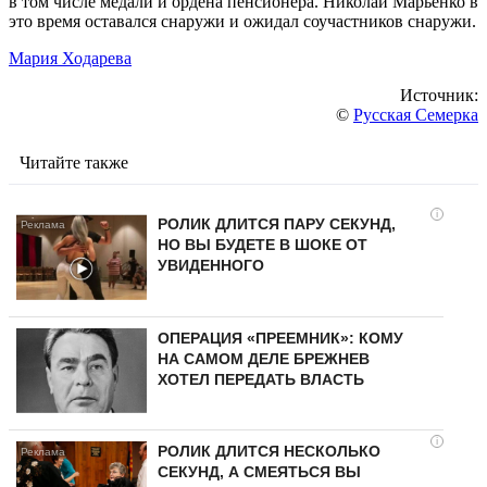
в том числе медали и ордена пенсионера. Николай Марьенко в
это время оставался снаружи и ожидал соучастников снаружи.
Мария Ходарева
Источник:
©
Русская Семерка
Читайте также
i
РОЛИК ДЛИТСЯ ПАРУ СЕКУНД,
НО ВЫ БУДЕТЕ В ШОКЕ ОТ
УВИДЕННОГО
ОПЕРАЦИЯ «ПРЕЕМНИК»: КОМУ
НА САМОМ ДЕЛЕ БРЕЖНЕВ
ХОТЕЛ ПЕРЕДАТЬ ВЛАСТЬ
i
РОЛИК ДЛИТСЯ НЕСКОЛЬКО
СЕКУНД, А СМЕЯТЬСЯ ВЫ