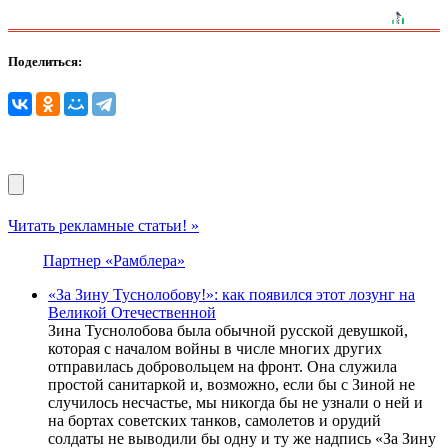
Поделиться:
Читать рекламные статьи! »
Партнер «Рамблера»
«За Зину Туснолобову!»: как появился этот лозунг на
Великой Отечественной
Зина Туснолобова была обычной русской девушкой,
которая с началом войны в числе многих других
отправилась добровольцем на фронт. Она служила
простой санитаркой и, возможно, если бы с Зиной не
случилось несчастье, мы никогда бы не узнали о ней и
на бортах советских танков, самолетов и орудий
солдаты не выводили бы одну и ту же надпись «За Зину