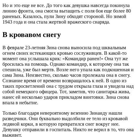
Но и это еще не все. До того как девушка навсегда покинула
линию фронта, она смогла вытащить с поля боя еще более 80
раненых. Казалось, пули Зину обходят стороной. Но зимой
1943 года и она стала жертвой вражеского снаряда.
В кровавом снегу
В феврале 23-летняя Зина снова выносила под шквальным
огнем своих истекающих кровью сослуживцев. В какой-то
момент она услышала крик: «Командир ранен!» Она тут же
бросилась на помощь. Однако командир, к которому она так
спешила, уже был мертв. Возле него упала как подкошенная и
сама Зина. Неизвестно, сколько часов пролежала она в снегу.
Сознание время от времени возвращалось к ней. В одно из
таких просветлений она с трудом открыла глаза и увидела над
собой немецкого офицера. Тот, заметив, что санитарка жива,
нанес ей несколько ударов прикладом винтовки. Зина снова
впала в небытие.
Только благодаря невероятному везению Зинаиду нашли
разведчики. Они буквально выдолбили ее тело из кровавой
ледяной корки, в которую превратился снег вокруг нее.
Девушку отправили в госпиталь. Никто не верил в то, что она
выживет.