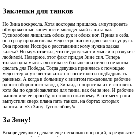
Заклепки для танков
Но Зина воскресла. Хотя докторам пришлось ампутировать
обмороженные конечности молоденькой санитарки.
Туснолобова лишилась обеих рук и обеих ног. Придя в себя,
она сразу продиктовала медсестре письмо для своего супруга.
Она просила Иосифа о расставании: кому нужна эдакая
калека? Но муж ответил, что не допускает и мысли о разлуке с
любимой. Наверное, этот факт придал Зине сил. Теперь
только одна мысль тяготила ее: больше она ничего не могла
сделать для Победы. Тогда девушка принялась с помощью
медсестер «путешествовать» по госпиталю и подбадривать
раненых. А когда в больницу с визитом пожаловали рабочие
одного оборонного завода, Зинаида попросила их изготовить
хотя бы по одной заклепке для танка, как бы за нее. И рабочие
выполнили ее просьбу, но только по-своему. В тот месяц они
выпустили сверх плана пять танков, на бортах которых
написали: «За Зину Туснолобову!»
За Зину!
Вскоре девушке сделали еще несколько операций, в результате