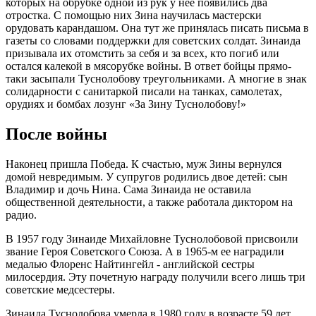
которых на обрубке одной из рук у нее появились два
отростка. С помощью них Зина научилась мастерски
орудовать карандашом. Она тут же принялась писать письма в
газеты со словами поддержки для советских солдат. Зинаида
призывала их отомстить за себя и за всех, кто погиб или
остался калекой в мясорубке войны. В ответ бойцы прямо-
таки засыпали Туснолобову треугольниками. А многие в знак
солидарности с санитаркой писали на танках, самолетах,
орудиях и бомбах лозунг «За Зину Туснолобову!»
После войны
Наконец пришла Победа. К счастью, муж Зины вернулся
домой невредимым. У супругов родились двое детей: сын
Владимир и дочь Нина. Сама Зинаида не оставила
общественной деятельности, а также работала диктором на
радио.
В 1957 году Зинаиде Михайловне Туснолобовой присвоили
звание Героя Советского Союза. А в 1965-м ее наградили
медалью Флоренс Найтингейл - английской сестры
милосердия. Эту почетную награду получили всего лишь три
советские медсестеры.
Зинаида Туснолобова умерла в 1980 году в возрасте 59 лет.