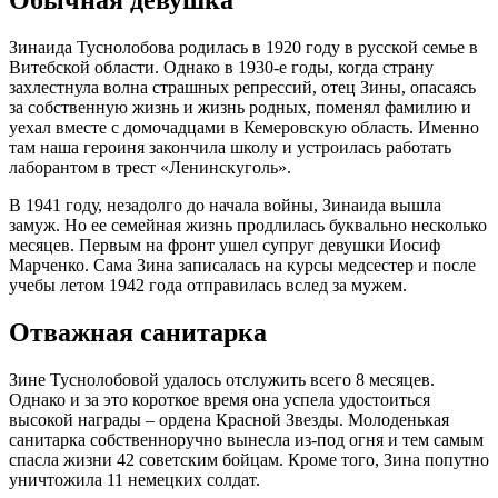
Зинаида Туснолобова родилась в 1920 году в русской семье в
Витебской области. Однако в 1930-е годы, когда страну
захлестнула волна страшных репрессий, отец Зины, опасаясь
за собственную жизнь и жизнь родных, поменял фамилию и
уехал вместе с домочадцами в Кемеровскую область. Именно
там наша героиня закончила школу и устроилась работать
лаборантом в трест «Ленинскуголь».
В 1941 году, незадолго до начала войны, Зинаида вышла
замуж. Но ее семейная жизнь продлилась буквально несколько
месяцев. Первым на фронт ушел супруг девушки Иосиф
Марченко. Сама Зина записалась на курсы медсестер и после
учебы летом 1942 года отправилась вслед за мужем.
Отважная санитарка
Зине Туснолобовой удалось отслужить всего 8 месяцев.
Однако и за это короткое время она успела удостоиться
высокой награды – ордена Красной Звезды. Молоденькая
санитарка собственноручно вынесла из-под огня и тем самым
спасла жизни 42 советским бойцам. Кроме того, Зина попутно
уничтожила 11 немецких солдат.