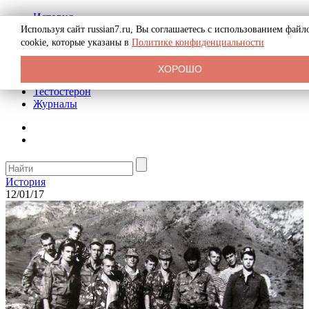
История
Биография
Используя сайт russian7.ru, Вы соглашаетесь с использованием файл
Криминал
cookie, которые указаны в
Политике конфиденциальности
Реклама на сайте
О сайте
ХОРОШО
Рекомендательные статьи
Тестостерон
Журналы
История
12/01/17