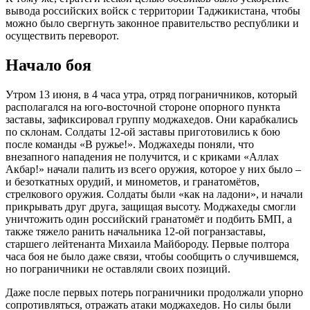
вывода российских войск с территории Таджикистана, чтобы
можно было свергнуть законное правительство республики и
осуществить переворот.
Начало боя
Утром 13 июня, в 4 часа утра, отряд пограничников, который
располагался на юго-восточной стороне опорного пункта
заставы, зафиксировал группу моджахедов. Они карабкались
по склонам. Солдаты 12-ой заставы приготовились к бою
после команды «В ружье!». Моджахеды поняли, что
внезапного нападения не получится, и с криками «Аллах
Акбар!» начали палить из всего оружия, которое у них было –
и безоткатных орудий, и минометов, и гранатомётов,
стрелкового оружия. Солдаты были «как на ладони», и начали
прикрывать друг друга, защищая высоту. Моджахеды смогли
уничтожить один российский гранатомёт и подбить БМП, а
также тяжело ранить начальника 12-ой погранзаставы,
старшего лейтенанта Михаила Майбороду. Первые полтора
часа боя не было даже связи, чтобы сообщить о случившемся,
но пограничники не оставляли своих позиций.
Даже после первых потерь пограничники продолжали упорно
сопротивляться, отражать атаки моджахедов. Но силы были