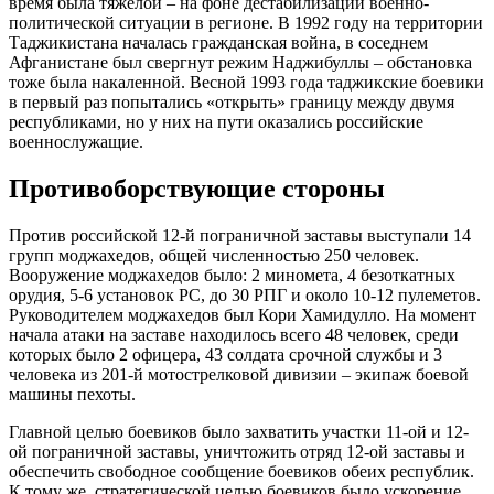
время была тяжелой – на фоне дестабилизации военно-
политической ситуации в регионе. В 1992 году на территории
Таджикистана началась гражданская война, в соседнем
Афганистане был свергнут режим Наджибуллы – обстановка
тоже была накаленной. Весной 1993 года таджикские боевики
в первый раз попытались «открыть» границу между двумя
республиками, но у них на пути оказались российские
военнослужащие.
Противоборствующие стороны
Против российской 12-й пограничной заставы выступали 14
групп моджахедов, общей численностью 250 человек.
Вооружение моджахедов было: 2 миномета, 4 безоткатных
орудия, 5-6 установок РС, до 30 РПГ и около 10-12 пулеметов.
Руководителем моджахедов был Кори Хамидулло. На момент
начала атаки на заставе находилось всего 48 человек, среди
которых было 2 офицера, 43 солдата срочной службы и 3
человека из 201-й мотострелковой дивизии – экипаж боевой
машины пехоты.
Главной целью боевиков было захватить участки 11-ой и 12-
ой пограничной заставы, уничтожить отряд 12-ой заставы и
обеспечить свободное сообщение боевиков обеих республик.
К тому же, стратегической целью боевиков было ускорение