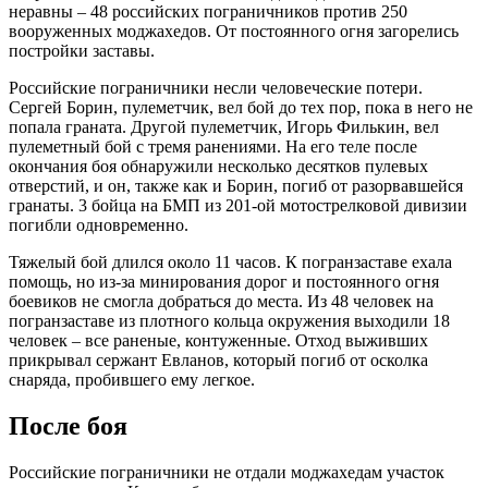
неравны – 48 российских пограничников против 250
вооруженных моджахедов. От постоянного огня загорелись
постройки заставы.
Российские пограничники несли человеческие потери.
Сергей Борин, пулеметчик, вел бой до тех пор, пока в него не
попала граната. Другой пулеметчик, Игорь Филькин, вел
пулеметный бой с тремя ранениями. На его теле после
окончания боя обнаружили несколько десятков пулевых
отверстий, и он, также как и Борин, погиб от разорвавшейся
гранаты. 3 бойца на БМП из 201-ой мотострелковой дивизии
погибли одновременно.
Тяжелый бой длился около 11 часов. К погранзаставе ехала
помощь, но из-за минирования дорог и постоянного огня
боевиков не смогла добраться до места. Из 48 человек на
погранзаставе из плотного кольца окружения выходили 18
человек – все раненые, контуженные. Отход выживших
прикрывал сержант Евланов, который погиб от осколка
снаряда, пробившего ему легкое.
После боя
Российские пограничники не отдали моджахедам участок