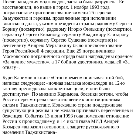
После нападения моджахедов, застава была разрушена. Ее
восстановили, но выше в горах. 1 ноября 1993 года
погранзаставе присвоили звание «имени 25 героев».
За мужество и героизм, проявленные при исполнении
воинского долга, указом президента страны рядовому Сергею
Борину (посмертно), рядовому Игорю Филькину (посмертно),
сержанту Сергею Евланову, сержанту Владимиру Елизарову
(посмертно), сержанту Сергею Сущенко (посмертно) и
лейтенанту Андрею Мерзликину было присвоено звание
Героя Российской Федерации. Еще 29 пограничников
Московского пограничного отряда были награждены орденом
«За личное мужество», а 17 бойцов удостоились медалей «За
отвагу».
Бури Каримов в книге «Стон времен» описывая этой бой,
написал следующее: «ночная вылазка моджахедов на 12-ю
заставу преследовала конкретные цели, и они были
достигнуты». По мнению Каримова, боевики хотели, чтобы
Россия пересмотрела свое отношение к оппозиционным
силам в Таджикистане. Изначально страна поддерживала
существующий режим и не желала признавать переселенцев и
беженцев. События 13 июня 1993 года поменяли отношение
России к происходящему, и 14 июля глава МИД Андрей
Козырев «выразил готовность к защите русскоязычного
населения Таджикистана».