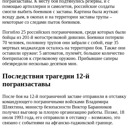
погранзаставы. К месту боя подтянулись резервы, и с
помощью артиллерии и самолетов, российские солдаты
смогли выбить боевиков с заставы. Картина была жуткая:
всюду дым, в окопах и на территории заставы трупы –
некоторые со следами пыток боевиков.
Погибло 25 российских пограничников, среди которых были
бойцы из 201-й мотострелковой дивизии. Боевики потеряли
70 человек, половину трупов они забрали с собой, еще 35
мертвых моджахедов осталось на территории боя. Также они
оставили оружие: 5 автоматов, пулемёт, большое количество
боеприпасов к стрелковому оружию. Прибывшие саперы
обезвредили несколько десятков мин.
Последствия трагедии 12-й
погранзаставы
После боя на 12-й пограничной заставе отправили в отставку
командующего пограничными войсками Владимира
Шляхтина, министр безопасности Виктор Баранников
получил выговор за плохую организацию работы. Позже, 18
июля 1993 года, его отправили в отставку – возможно, это
связано с событиями на афганско-таджикской границе.