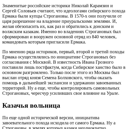
Знаменитые российские историки Николай Карамзин и
Сергей Соловьев считают, что идеологами сибирского похода
Ермака были купцы Строгановы. В 1570-х они получили от
царя разрешение на владение приуральскими землями. И,
желая обезопасить их, как раз и обратились к донским и
волжским казакам. Именно во владениях Строгановых был
сформирован и вооружен основной отряд из 840 человек,
командовать которым пригласили Ермака.
По мнению ряда историков, первый, второй и третий походы
Ермака осуществлялись по инициативе Строгановых без
согласования с Москвой. В известность Ивана Грозного
поставили лишь постфактум, когда Сибирское ханство было в
основном разгромлено. Только после этого из Москвы был
выслан отряд князя Семена Болховского, чтобы оказать
помощь в дальнейшей экспансии и удержании завоеванных
территорий. Ну а еще, чтобы контролировать самовольных
Строгановых, чересчур усиливших свое влияние на Урале.
Казачья вольница
По еще одной исторической версии, инициатива
завоевательного похода исходила от самого Ермака. Ну а
Строгановы, в землях которых казаки неоднократно