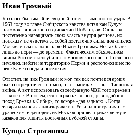
Иван Грозный
Казалось бы, самый очевидный ответ — именно государь. В
1563 году во главе Сибирского ханства встал хан Кучум —
потомок Чингисхана из династии Шибанидов. Он начал
постепенно наращивать свою власть внутри региона, но
поначалу, не чувствуя за собой достаточно силы, подчинялся
Москве и платил дань царю Ивану Грозному. Но так было
лишь до поры — до времени. Фактическим объявлением
войны России стало убийство московского посла. После чего
начались набеги на территорию Перми и расположенные по
реке Каме города и поселения.
Ответить на них Грозный не мог, так как почти вся армия
была сосредоточена на западных границах — шла Ливонская
война. А вот использовать своеобразную ЧВК того времени
— вполне. Впрочем, если первоначально царь и одобрил
поход Ермака в Сибирь, то вскоре «дал заднюю». Когда
татары и манси активизировали набеги на приграничные
уральские территории, из Москвы пришел приказ вернуть
казаков для защиты восточных рубежей страны.
Купцы Строгановы