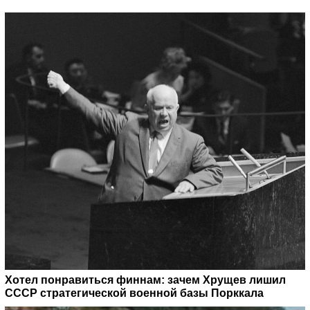
Хотел понравиться финнам: зачем Хрущев лишил
СССР стратегической военной базы Порккала