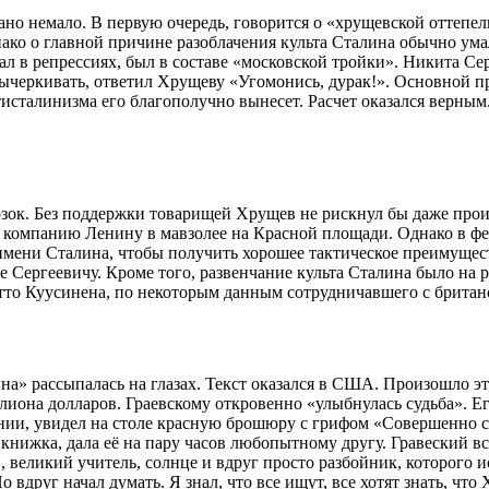
но немало. В первую очередь, говорится о «хрущевской оттепел
нако о главной причине разоблачения культа Сталина обычно ума
ал в репрессиях, был в составе «московской тройки». Никита Се
вычеркивать, ответил Хрущеву «Угомонись, дурак!». Основной п
антисталинизма его благополучно вынесет. Расчет оказался вер
озок. Без поддержки товарищей Хрущев не рискнул бы даже прои
 компанию Ленину в мавзолее на Красной площади. Однако в фев
мени Сталина, чтобы получить хорошее тактическое преимуществ
 Сергеевичу. Кроме того, развенчание культа Сталина было на 
Отто Куусинена, по некоторым данным сотрудничавшего с брита
а» рассыпалась на глазах. Текст оказался в США. Произошло эт
лиона долларов. Граевскому откровенно «улыбнулась судьба». Е
ании, увидел на столе красную брошюру с грифом «Совершенно с
 книжка, дала её на пару часов любопытному другу. Гравеский в
великий учитель, солнце и вдруг просто разбойник, которого ист
о вдруг начал думать. Я знал, что все ищут, все хотят знать, чт