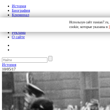
История
Биография
Криминал
СССР
Используя сайт russian7.r
Тайны
cookie, которые указаны в
Рекомендации
Реклама
О сайте
История
10/05/17