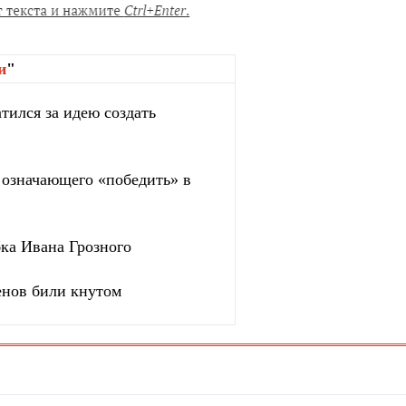
и
"
тился за идею создать
, означающего «победить» в
бка Ивана Грозного
енов били кнутом