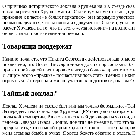
О причинах исторического доклада Хрущева на XX съезде сказа
также версия, что Хрущев «мстил Сталину» за смерть сына, од
приходил к власти «в белых перчатках», он напрямую участвов
неблагонадежных, что на одном из документов Сталин, устав 
расчет Хрущева на то, что из этого «суда истории» на волне 
он выглядил просто невинной овечкой.
Товарищи поддержат
Наивно полагать, что Никита Сергеевич действовал как отмор
исключено, что Иосиф Виссарионович до сих пор составлял бы
при которой одной группировке выгодно было «спрыгнуть» с и
И лицом этого «прыжка» посчастливилось стать именно Никите
огромным. Интересна и живое участие в подготовке доклада 
Тайный доклад?
Доклад Хрущева на съезде был тайным только формально. «Тайн
За передачу текста доклада Хрущева ЦРУ обещало полтора мил
польской компартии, Виктор зашел к ней договориться о свид
генсека Эдварда Охаба. Люция, понятия не имевшая, что это за
представить, что со мной происходило. Сталин — отец народов, 
меня атомная бомба в руках. Я хотел бежать обратно и отдать. Н