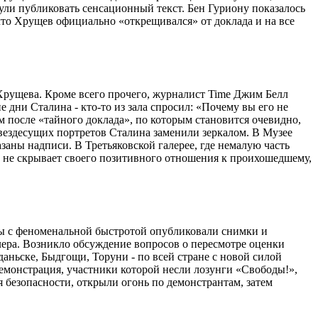
нули публиковать сенсационный текст. Бен Гуриону показалось
 что Хрущев официально «открещивался» от доклада и на все
Хрущева. Кроме всего прочего, журналист Time Джим Белл
 дни Сталина - кто-то из зала спросил: «Почему вы его не
 после «тайного доклада», по которым становится очевидно,
 вездесущих портретов Сталина заменили зеркалом. В Музее
аны надписи. В Третьяковской галерее, где немалую часть
 не скрывает своего позитивного отношения к проихошедшему,
ты с феноменальной быстротой опубликовали снимки и
ера. Возникло обсуждение вопросов о пересмотре оценки
аньске, Быдгощи, Торуни - по всей стране с новой силой
демонстрация, участники которой несли лозунги «Свободы!»,
 безопасности, открыли огонь по демонстрантам, затем