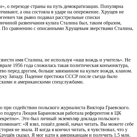
и», о переходе страны на путь демократизации. Популярна
лчивают, а она состояла в ударе на опережение. Хрущев не
ргеевич так рьяно подавал расстрельные списки
ричиной развенчания культа Сталина был, таким образом,
ным. По сравнению с описанными Хрущевым зверствами Сталина,
знести имя Сталина, не используя «наш вождь и учитель». Не
рале 1956 года сложилась такая политическая конъюнктура,
о перед другим, больше завязанном на культе вождя, кланом.
руку Западу. Падение престижа СССР после съезда было
нскими и американскими спецслужбами.
о при содействии польского журналиста Виктора Граевского.
го подруга Люция Барановская работала референтом в ЦК
екретно». Это был личный экземпляр доклада польского
споминает: «Я взял, пошёл домой, начал читать. Вы можете себе
ория не знала. И когда я кончил читать, я чувствовал, что у
о Хрущёв сказал. Я мог идти к американцам и получить 1,5 млн.