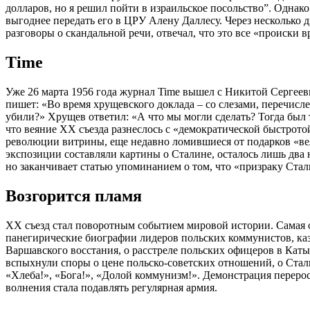
долларов, но я решил пойти в израильское посольство”. Однако
выгоднее передать его в ЦРУ Алену Даллесу. Через несколько 
разговоры о скандальной речи, отвечал, что это все «происки в
Time
Уже 26 марта 1956 года журнал Time вышел с Никитой Сергеев
пишет: «Во время хрущевского доклада – со слезами, перечисле
убили?» Хрущев ответил: «А что мы могли сделать? Тогда был 
что веяние ХХ съезда разнеслось с «демократической быстрот
революции витрины, еще недавно ломившиеся от подарков «вели
экспозиции составляли картины о Сталине, осталось лишь два
но заканчивает статью упоминанием о том, что «призраку Стал
Возгорится пламя
XX съезд стал поворотным событием мировой истории. Самая 
панегирические биографии лидеров польских коммунистов, каз
Варшавского восстания, о расстреле польских офицеров в Каты
вспыхнули споры о цене польско-советских отношений, о Стали
«Хлеба!», «Бога!», «Долой коммунизм!». Демонстрация перерос
волнения стала подавлять регулярная армия.