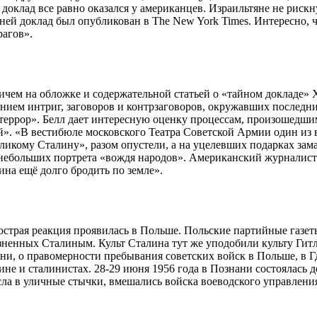
 доклад все равно оказался у американцев. Израильтяне не риск
дней доклад был опубликован в The New York Times. Интересно,
рагов».
ичем на обложке и содержательной статьей о «тайном докладе» 
нием интриг, заговоров и контрзаговоров, окружавших последние
террор». Белл дает интересную оценку процессам, произошедшим
ой». «В вестибюле московского Театра Советской Армии один из
кому Сталину», разом опустели, а на уцелевших подарках замаз
 небольших портрета «вождя народов». Американский журналист
ина ещё долго бродить по земле».
острая реакция проявилась в Польше. Польские партийные газе
ненных Сталиным. Культ Сталина тут же уподобили культу Гитл
ни, о правомерности пребывания советских войск в Польше, в Гд
не и сталинистах. 28-29 июня 1956 года в Познани состоялась 
ла в уличные стычки, вмешались войска воеводского управления