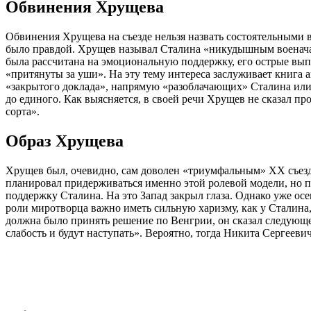
Обвинения Хрущева
Обвинения Хрущева на съезде нельзя назвать состоятельными в
было правдой. Хрущев называл Сталина «никудышным военачал
была рассчитана на эмоциональную поддержку, его острые вып
«притянуты за уши». На эту тему интереса заслуживает книга
«закрытого доклада», напрямую «разоблачающих» Сталина или Б
до единого. Как выясняется, в своей речи Хрущев не сказал пр
сорта».
Образ Хрущева
Хрущев был, очевидно, сам доволен «триумфальным» ХХ съездо
планировал придерживаться именно этой ролевой модели, но по
поддержку Сталина. На это Запад закрыл глаза. Однако уже ос
роли миротворца важно иметь сильную харизму, как у Сталин
должна было принять решение по Венгрии, он сказал следующе
слабость и будут наступать». Вероятно, тогда Никита Сергееви