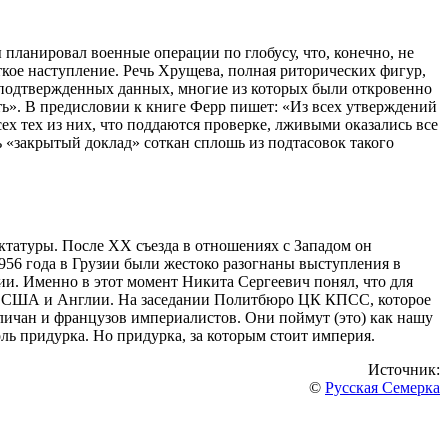
 планировал военные операции по глобусу, что, конечно, не
кое наступление. Речь Хрущева, полная риторических фигур,
еподтвержденных данных, многие из которых были откровенно
ть». В предисловии к книге Ферр пишет: «Из всех утверждений
ех тех из них, что поддаются проверке, лживыми оказались все
сь «закрытый доклад» соткан сплошь из подтасовок такого
ктатуры. После XX съезда в отношениях с Западом он
1956 года в Грузии были жестоко разогнаны выступления в
ии. Именно в этот момент Никита Сергеевич понял, что для
вы США и Англии. На заседании Политбюро ЦК КПСС, которое
личан и французов империалистов. Они поймут (это) как нашу
оль придурка. Но придурка, за которым стоит империя.
Источник:
©
Русская Семерка