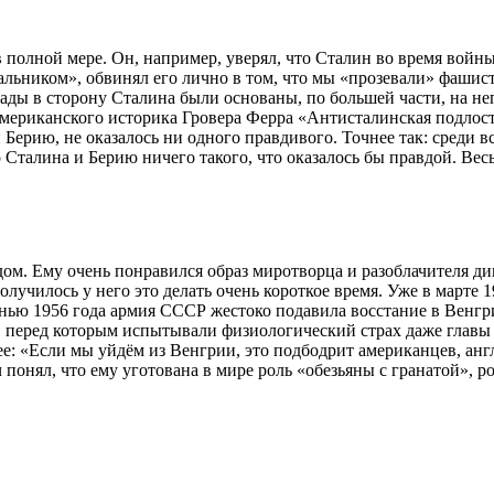
 полной мере. Он, например, уверял, что Сталин во время войны
ьником», обвинял его лично в том, что мы «прозевали» фашист
ады в сторону Сталина были основаны, по большей части, на н
 американского историка Гровера Ферра «Антисталинская подлос
ерию, не оказалось ни одного правдивого. Точнее так: среди вс
о Сталина и Берию ничего такого, что оказалось бы правдой. Ве
м. Ему очень понравился образ миротворца и разоблачителя ди
лучилось у него это делать очень короткое время. Уже в марте 
енью 1956 года армия СССР жестоко подавила восстание в Венгр
а, перед которым испытывали физиологический страх даже гла
е: «Если мы уйдём из Венгрии, это подбодрит американцев, анг
ч понял, что ему уготована в мире роль «обезьяны с гранатой», р