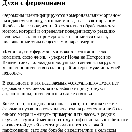
Духи с феромонами
Феромоны идентифицируются вомероназальным органом,
находящемся в носу, который иногда называют органом
Якобса. Далее полученный хемосигнал обрабатывается
мозгом, который и определяет поведенческую реакцию
человека. Так или примерно так начинаются статьи,
посвященные этим веществам в парфюмерии.
«Купив духи с феромонами можно в считанные часы
изменить свою жизнь, - уверяет Иоланда Петерсен из
Вашингтона, - однажды я надушила ими запястья рук и
мгновенно почувствовала острый интерес мужчин к моей
персоне».
В реальности в так называемых «сексуальных» духах нет
феромонов человека, зато в избытке присутствуют
андростеноны, полученные из желез свиньи.
Более того, исследования показывают, что человеческие
феромоны улавливаются партнером на расстоянии не более
одного метра и «живут» примерно пять часов, в редких
случаях – сутки. Именно поэтому профессиональные биологи
с известной долей скептицизма относятся к такой
парфюмерии, зато для борьбы с вредителями в сельском