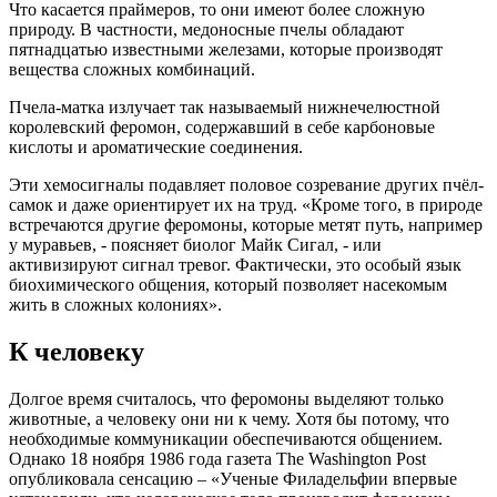
Что касается праймеров, то они имеют более сложную
природу. В частности, медоносные пчелы обладают
пятнадцатью известными железами, которые производят
вещества сложных комбинаций.
Пчела-матка излучает так называемый нижнечелюстной
королевский феромон, содержавший в себе карбоновые
кислоты и ароматические соединения.
Эти хемосигналы подавляет половое созревание других пчёл-
самок и даже ориентирует их на труд. «Кроме того, в природе
встречаются другие феромоны, которые метят путь, например
у муравьев, - поясняет биолог Майк Сигал, - или
активизируют сигнал тревог. Фактически, это особый язык
биохимического общения, который позволяет насекомым
жить в сложных колониях».
К человеку
Долгое время считалось, что феромоны выделяют только
животные, а человеку они ни к чему. Хотя бы потому, что
необходимые коммуникации обеспечиваются общением.
Однако 18 ноября 1986 года газета The Washington Post
опубликовала сенсацию – «Ученые Филадельфии впервые