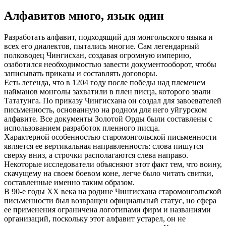
Алфавитов много, язык один
Разработать алфавит, подходящий для монгольского языка и
всех его диалектов, пытались многие. Сам легендарный
полководец Чингисхан, создавая огромную империю,
озаботился необходимостью завести документооборот, чтобы
записывать приказы и составлять договоры.
Есть легенда, что в 1204 году после победы над племенем
найманов монголы захватили в плен писца, которого звали
Тататунга. По приказу Чингисхана он создал для завоевателей
письменность, основанную на родном для него уйгурском
алфавите. Все документы Золотой Орды были составлены с
использованием разработок пленного писца.
Характерной особенностью старомонгольской письменности
является ее вертикальная направленность: слова пишутся
сверху вниз, а строчки располагаются слева направо.
Некоторые исследователи объясняют этот факт тем, что воину,
скачущему на своем боевом коне, легче было читать свитки,
составленные именно таким образом.
В 90-е годы XX века на родине Чингисхана старомонгольской
письменности был возвращен официальный статус, но сфера
ее применения ограничена логотипами фирм и названиями
организаций, поскольку этот алфавит устарел, он не