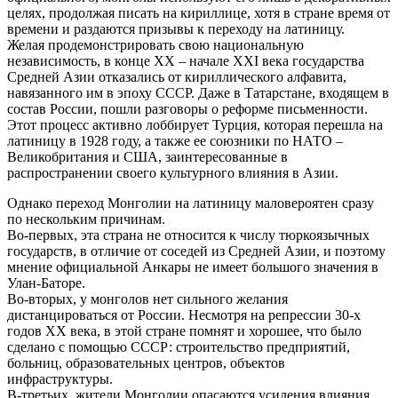
целях, продолжая писать на кириллице, хотя в стране время от
времени и раздаются призывы к переходу на латиницу.
Желая продемонстрировать свою национальную
независимость, в конце ХХ – начале XXI века государства
Средней Азии отказались от кириллического алфавита,
навязанного им в эпоху СССР. Даже в Татарстане, входящем в
состав России, пошли разговоры о реформе письменности.
Этот процесс активно лоббирует Турция, которая перешла на
латиницу в 1928 году, а также ее союзники по НАТО –
Великобритания и США, заинтересованные в
распространении своего культурного влияния в Азии.
Однако переход Монголии на латиницу маловероятен сразу
по нескольким причинам.
Во-первых, эта страна не относится к числу тюркоязычных
государств, в отличие от соседей из Средней Азии, и поэтому
мнение официальной Анкары не имеет большого значения в
Улан-Баторе.
Во-вторых, у монголов нет сильного желания
дистанцироваться от России. Несмотря на репрессии 30-х
годов ХХ века, в этой стране помнят и хорошее, что было
сделано с помощью СССР: строительство предприятий,
больниц, образовательных центров, объектов
инфраструктуры.
В-третьих, жители Монголии опасаются усиления влияния