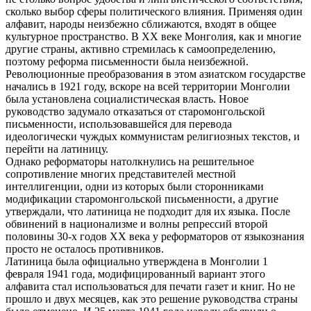
сколько выбор сферы политического влияния. Применяя один
алфавит, народы неизбежно сближаются, входят в общее
культурное пространство. В ХХ веке Монголия, как и многие
другие страны, активно стремилась к самоопределению,
поэтому реформа письменности была неизбежной.
Революционные преобразования в этом азиатском государстве
начались в 1921 году, вскоре на всей территории Монголии
была установлена социалистическая власть. Новое
руководство задумало отказаться от старомонгольской
письменности, использовавшейся для перевода
идеологически чуждых коммунистам религиозных текстов, и
перейти на латиницу.
Однако реформаторы натолкнулись на решительное
сопротивление многих представителей местной
интеллигенции, одни из которых были сторонниками
модификации старомонгольской письменности, а другие
утверждали, что латиница не подходит для их языка. После
обвинений в национализме и волны репрессий второй
половины 30-х годов ХХ века у реформаторов от языкознания
просто не осталось противников.
Латиница была официально утверждена в Монголии 1
февраля 1941 года, модифицированный вариант этого
алфавита стал использоваться для печати газет и книг. Но не
прошло и двух месяцев, как это решение руководства страны