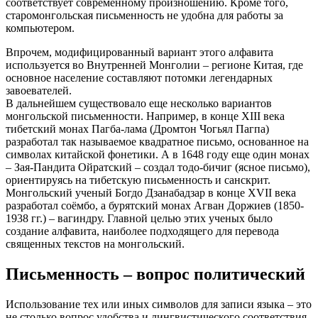
соответствует современному произношению. Кроме того,
старомонгольская письменность не удобна для работы за
компьютером.
Впрочем, модифицированный вариант этого алфавита
используется во Внутренней Монголии – регионе Китая, где
основное население составляют потомки легендарных
завоевателей.
В дальнейшем существовало еще несколько вариантов
монгольской письменности. Например, в конце XIII века
тибетский монах Пагба-лама (Дромтон Чогьял Пагпа)
разработал так называемое квадратное письмо, основанное на
символах китайской фонетики. А в 1648 году еще один монах
– Зая-Пандита Ойратский – создал тодо-бичиг (ясное письмо),
ориентируясь на тибетскую письменность и санскрит.
Монгольский ученый Богдо Дзанабадзар в конце XVII века
разработал соëмбо, а бурятский монах Агван Доржиев (1850-
1938 гг.) – вагиндру. Главной целью этих ученых было
создание алфавита, наиболее подходящего для перевода
священных текстов на монгольский.
Письменность – вопрос политический
Использование тех или иных символов для записи языка – это
не столько вопрос удобства и лингвистического соответствия,