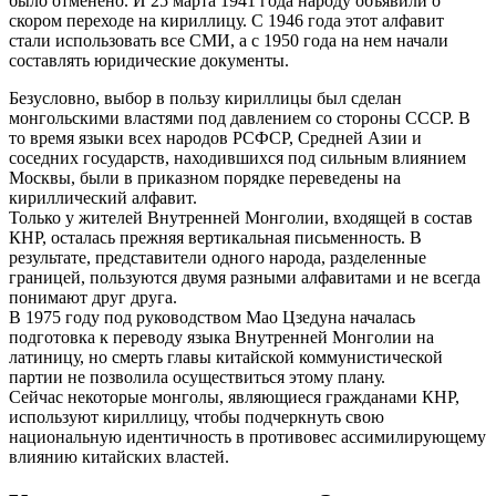
было отменено. И 25 марта 1941 года народу объявили о
скором переходе на кириллицу. С 1946 года этот алфавит
стали использовать все СМИ, а с 1950 года на нем начали
составлять юридические документы.
Безусловно, выбор в пользу кириллицы был сделан
монгольскими властями под давлением со стороны СССР. В
то время языки всех народов РСФСР, Средней Азии и
соседних государств, находившихся под сильным влиянием
Москвы, были в приказном порядке переведены на
кириллический алфавит.
Только у жителей Внутренней Монголии, входящей в состав
КНР, осталась прежняя вертикальная письменность. В
результате, представители одного народа, разделенные
границей, пользуются двумя разными алфавитами и не всегда
понимают друг друга.
В 1975 году под руководством Мао Цзедуна началась
подготовка к переводу языка Внутренней Монголии на
латиницу, но смерть главы китайской коммунистической
партии не позволила осуществиться этому плану.
Сейчас некоторые монголы, являющиеся гражданами КНР,
используют кириллицу, чтобы подчеркнуть свою
национальную идентичность в противовес ассимилирующему
влиянию китайских властей.