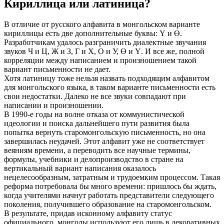
Кириллица или латиница?
В отличие от русского алфавита в монгольском варианте
кириллицы есть две дополнительные буквы: Ү и Ө.
Разработчикам удалось разграничить диалектные звучания
звуков Ч и Ц, Ж и З, Г и Х, О и У, Ө и Ү. И все же, полной
корреляции между написанием и произношением такой
вариант письменности не дает.
Хотя латиницу тоже нельзя назвать подходящим алфавитом
для монгольского языка, в таком варианте письменности есть
свои недостатки. Далеко не все звуки совпадают при
написании и произношении.
В 1990-е годы на волне отказа от коммунистической
идеологии и поиска дальнейшего пути развития была
попытка вернуть старомонгольскую письменность, но она
завершилась неудачей. Этот алфавит уже не соответствует
веяниям времени, а переводить все научные термины,
формулы, учебники и делопроизводство в стране на
вертикальный вариант написания оказалось
нецелесообразным, затратным и трудоемким процессом. Такая
реформа потребовала бы много времени: пришлось бы ждать,
когда учителями начнут работать представители следующего
поколения, получившего образование на старомонгольском.
В результате, придав исконному алфавиту статус
официального, монголы используют его лишь в декоративных