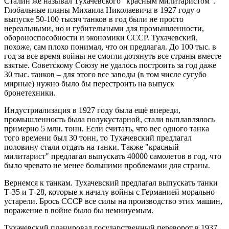
Сталин же называл Тухачевского "красным милитаристом".
Глобальные планы Михаила Николаевича в 1927 году о
выпуске 50-100 тысяч танков в год были не просто
нереальными, но и губительными для промышленности,
обороноспособности и экономики СССР. Тухачевский,
похоже, сам плохо понимал, что он предлагал. До 100 тыс. в
год за все время войны не смогли дотянуть все страны вместе
взятые. Советскому Союзу не удалось построить за год даже
30 тыс. танков – для этого все заводы (в том числе сугубо
мирные) нужно было бы перестроить на выпуск
бронетехники.
Индустриализация в 1927 году была ещё впереди,
промышленность была полукустарной, стали выплавлялось
примерно 5 млн. тонн. Если считать, что вес одного танка
того времени был 30 тонн, то Тухачевский предлагал
половину стали отдать на танки. Также "красный
милитарист" предлагал выпускать 40000 самолетов в год, что
было чревато не менее большими проблемами для страны.
Вернемся к танкам. Тухачевский предлагал выпускать танки
Т-35 и Т-28, которые к началу войны с Германией морально
устарели. Брось СССР все силы на производство этих машин,
поражение в войне было бы неминуемым.
Тухачевский планировал государственный переворот в 1937