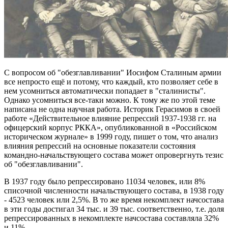
С вопросом об "обезглавливании" Иосифом Сталиным армии
все непросто ещё и потому, что каждый, кто позволяет себе в
нем усомниться автоматически попадает в "сталинисты".
Однако усомниться все-таки можно. К тому же по этой теме
написана не одна научная работа. Историк Герасимов в своей
работе «Действительное влияние репрессий 1937-1938 гг. на
офицерский корпус РККА», опубликованной в «Российском
историческом журнале» в 1999 году, пишет о том, что анализ
влияния репрессий на основные показатели состояния
командно-начальствующего состава может опровергнуть тезис
об "обезглавливании".
В 1937 году было репрессировано 11034 человек, или 8%
списочной численности начальствующего состава, в 1938 году
- 4523 человек или 2,5%. В то же время некомплект начсостава
в эти годы достигал 34 тыс. и 39 тыс. соответственно, т.е. доля
репрессированных в некомплекте начсостава составляла 32%
и 11%.