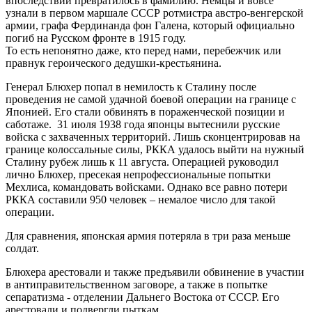
впоследствии превратилось в фамилию. Немцы и вовсе
узнали в первом маршале СССР ротмистра австро-венгерской
армии, графа Фердинанда фон Галена, который официально
погиб на Русском фронте в 1915 году.
То есть непонятно даже, кто перед нами, перебежчик или
правнук героического дедушки-крестьянина.
Генерал Блюхер попал в немилость к Сталину после
проведения не самой удачной боевой операции на границе с
Японией. Его стали обвинять в пораженческой позиции и
саботаже. 31 июля 1938 года японцы вытеснили русские
войска с захваченных территорий. Лишь сконцентрировав на
границе колоссальные силы, РККА удалось выйти на нужный
Сталину рубеж лишь к 11 августа. Операцией руководил
лично Блюхер, пресекая непрофессиональные попытки
Мехлиса, командовать войсками. Однако все равно потери
РККА составили 950 человек – немалое число для такой
операции.
Для сравнения, японская армия потеряла в три раза меньше
солдат.
Блюхера арестовали и также предъявили обвинение в участии
в антиправительственном заговоре, а также в попытке
сепаратизма - отделении Дальнего Востока от СССР. Его
арестовали и подвергли пыткам.