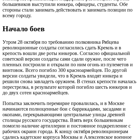
большевиков выступили юнкера, офицеры, студенты. Обе
стороны стали занимать действовать и занимать позиции по
всему городу.
Начало боев
Утром 28 октября по требованию полковника Рябцева
революционные солдаты согласились сдать Кремль и в
крепость вошли две роты юнкеров. Согласно официальной
советской версии солдаты сами сдали оружие, после чего
пленных построили и открыли по ним огонь из пулеметов и
винтовок. Всего погибло 300 красноармейцев. По другой
версии солдаты увидели, что в Кремль входят юнкера и
решили снова завладеть оружием. В стенах крепости началась
перестрелка, в результате которой погибло шесть юнкеров и
до двух сотен красноармейцев.
Попытка заключить перемирие провалилась, и в Москве
начинаются полноценные бои с баррикадами, засадами и
окопами, перекрывающими центральные улицы древней
столицы русского государства. Взять верх большевикам
помогло наличие артиллерии и постоянное подкрепление с
рабочих окраин города. К концу октября революционерам
сдались кадетские корпуса Москвы и Алексеевское военное