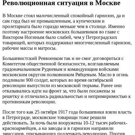
Революционная ситуация в Москве
В Москве стоял малочисленный спокойный гарнизон, да и
сам горд был не промышленным, а купеческим и
пролетариата было гораздо меньше чем в столице. Именно
поэтому настроение московских большевиков во главе с
Виктором Ногиным было слабей, чем у Петроградских
товарищей, которых поддерживал многочисленный гарнизон,
рабочие массы и матросы.
Большевистский Реввоенком так и не смог договориться с
Комитетом общественной безопасности, возглавляемым
градоначальником Рудневым и командующим войсками
московским округом полковником Рябцевым. Масло в огонь
подливали 900 солдат, которых во время октябрьской
революции выпустили из московской тюрьмы. Ранее они
отказывались идти на фронт за, что были посажены за
решетку и отличались радикальностью и непримиримостью к
противникам революции.
После того как 25 октября 1917 года большевики взяли власть
в Петрограде, московские товарищи тоже решили
действовать. За ночь были вооружены 10-12 тысяч рабочих-
красноармейцев, а на заводы и в гарнизон направили
эмиссаров, призывающих поддержать революцию. Против