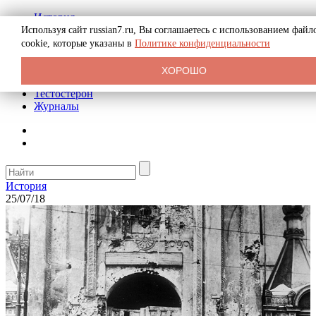
История
Биография
Используя сайт russian7.ru, Вы соглашаетесь с использованием файл
Криминал
cookie, которые указаны в
Политике конфиденциальности
Реклама на сайте
О сайте
ХОРОШО
Рекомендательные статьи
Тестостерон
Журналы
История
25/07/18