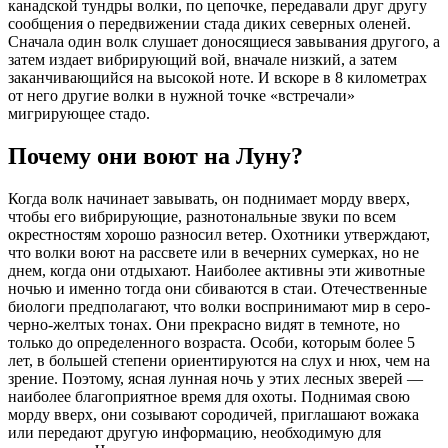
канадской тундры волки, по цепочке, передавали друг другу
сообщения о передвижении стада диких северных оленей.
Сначала один волк слушает доносящиеся завывания другого, а
затем издает вибрирующий вой, вначале низкий, а затем
заканчивающийся на высокой ноте. И вскоре в 8 километрах
от него другие волки в нужной точке «встречали»
мигрирующее стадо.
Почему они воют на Луну?
Когда волк начинает завывать, он поднимает морду вверх,
чтобы его вибрирующие, разнотональные звуки по всем
окрестностям хорошо разносил ветер. Охотники утверждают,
что волки воют на рассвете или в вечерних сумерках, но не
днем, когда они отдыхают. Наиболее активны эти животные
ночью и именно тогда они сбиваются в стаи. Отечественные
биологи предполагают, что волки воспринимают мир в серо-
черно-желтых тонах. Они прекрасно видят в темноте, но
только до определенного возраста. Особи, которым более 5
лет, в большей степени ориентируются на слух и нюх, чем на
зрение. Поэтому, ясная лунная ночь у этих лесных зверей —
наиболее благоприятное время для охоты. Поднимая свою
морду вверх, они созывают сородичей, приглашают вожака
или передают другую информацию, необходимую для