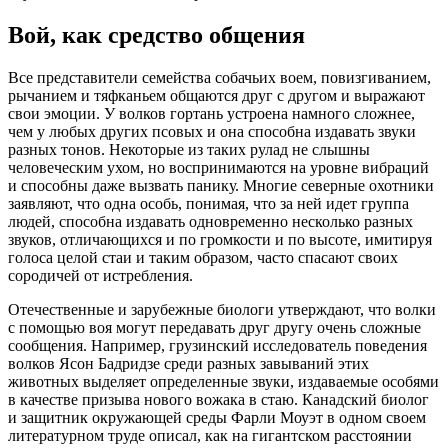
Вой, как средство общения
Все представители семейства собачьих воем, повизгиванием,
рычанием и тяфканьем общаются друг с другом и выражают
свои эмоции. У волков гортань устроена намного сложнее,
чем у любых других псовых и она способна издавать звуки
разных тонов. Некоторые из таких рулад не слышны
человеческим ухом, но воспринимаются на уровне вибраций
и способны даже вызвать панику. Многие северные охотники
заявляют, что одна особь, понимая, что за ней идет группа
людей, способна издавать одновременно несколько разных
звуков, отличающихся и по громкости и по высоте, имитируя
голоса целой стаи и таким образом, часто спасают своих
сородичей от истребления.
Отечественные и зарубежные биологи утверждают, что волки
с помощью воя могут передавать друг другу очень сложные
сообщения. Например, грузинский исследователь поведения
волков Ясон Бадридзе среди разных завываний этих
животных выделяет определенные звуки, издаваемые особями
в качестве призыва нового вожака в стаю. Канадский биолог
и защитник окружающей среды Фарли Моуэт в одном своем
литературном труде описал, как на гигантском расстоянии