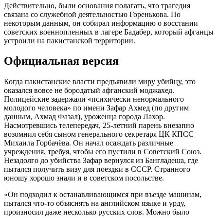
Действительно, были основания полагать, что трагедия
связана со служебной деятельностью Горенькова. По
некоторым данным, он собирал информацию о восстании
советских военнопленных в лагере Бадабер, который афганцы
устроили на пакистанской территории.
Официальная версия
Когда пакистанские власти предъявили миру убийцу, это
оказался вовсе не бородатый афганский моджахед.
Полицейские задержали «психически ненормального
молодого человека» по имени Зафар Ахмед (по другим
данным, Ахмад Фазал), уроженца города Лахор.
Насмотревшись телепередач, 25-летний парень внезапно
возомнил себя сыном генерального секретаря ЦК КПСС
Михаила Горбачёва. Он начал осаждать различные
учреждения, требуя, чтобы его пустили в Советский Союз.
Незадолго до убийства Зафар вернулся из Бангладеша, где
пытался получить визу для поездки в СССР. Странного
юношу хорошо знали и в советском посольстве.
«Он подходил к останавливающимся при въезде машинам,
пытался что-то объяснять на английском языке и урду,
произносил даже несколько русских слов. Можно было