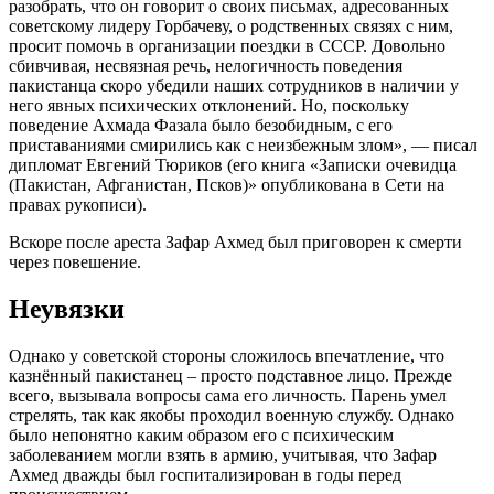
разобрать, что он говорит о своих письмах, адресованных
советскому лидеру Горбачеву, о родственных связях с ним,
просит помочь в организации поездки в СССР. Довольно
сбивчивая, несвязная речь, нелогичность поведения
пакистанца скоро убедили наших сотрудников в наличии у
него явных психических отклонений. Но, поскольку
поведение Ахмада Фазала было безобидным, с его
приставаниями смирились как с неизбежным злом», — писал
дипломат Евгений Тюриков (его книга «Записки очевидца
(Пакистан, Афганистан, Псков)» опубликована в Сети на
правах рукописи).
Вскоре после ареста Зафар Ахмед был приговорен к смерти
через повешение.
Неувязки
Однако у советской стороны сложилось впечатление, что
казнённый пакистанец – просто подставное лицо. Прежде
всего, вызывала вопросы сама его личность. Парень умел
стрелять, так как якобы проходил военную службу. Однако
было непонятно каким образом его с психическим
заболеванием могли взять в армию, учитывая, что Зафар
Ахмед дважды был госпитализирован в годы перед