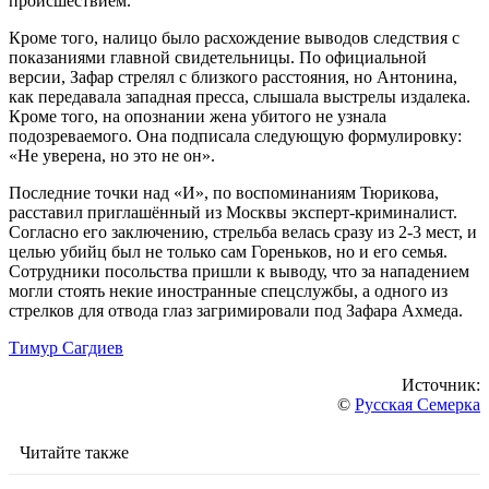
происшествием.
Кроме того, налицо было расхождение выводов следствия с
показаниями главной свидетельницы. По официальной
версии, Зафар стрелял с близкого расстояния, но Антонина,
как передавала западная пресса, слышала выстрелы издалека.
Кроме того, на опознании жена убитого не узнала
подозреваемого. Она подписала следующую формулировку:
«Не уверена, но это не он».
Последние точки над «И», по воспоминаниям Тюрикова,
расставил приглашённый из Москвы эксперт-криминалист.
Согласно его заключению, стрельба велась сразу из 2-3 мест, и
целью убийц был не только сам Гореньков, но и его семья.
Сотрудники посольства пришли к выводу, что за нападением
могли стоять некие иностранные спецслужбы, а одного из
стрелков для отвода глаз загримировали под Зафара Ахмеда.
Тимур Сагдиев
Источник:
©
Русская Семерка
Читайте также