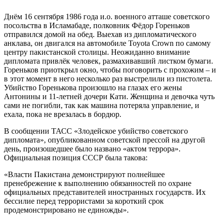
Днём 16 сентября 1986 года и.о. военного атташе советского
посольства в Исламабаде, полковник Фёдор Гореньков
отправился домой на обед. Выехав из дипломатического
анклава, он двигался на автомобиле Toyota Crown по самому
центру пакистанской столицы. Неожиданно внимание
дипломата привлёк человек, размахивавший листком бумаги.
Гореньков приоткрыл окно, чтобы поговорить с прохожим – и
в этот момент в него несколько раз выстрелили из пистолета.
Убийство Горенькова произошло на глазах его жены
Антонины и 11-летней дочери Кати. Женщина и девочка чуть
сами не погибли, так как машина потеряла управление, и
ехала, пока не врезалась в бордюр.
В сообщении ТАСС «Злодейское убийство советского
дипломата», опубликованном советской прессой на другой
день, произошедшее было названо «актом террора».
Официальная позиция СССР была такова:
«Власти Пакистана демонстрируют полнейшее
пренебрежение к выполнению обязанностей по охране
официальных представителей иностранных государств. Их
бессилие перед террористами за короткий срок
продемонстрировано не единожды».