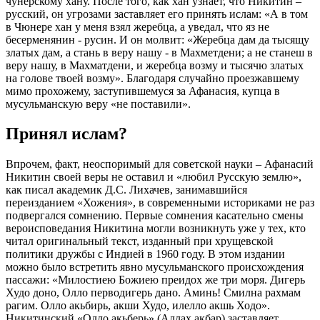
чунерскому хану. После того, как хан узнает, что Никитин –
русский, он угрозами заставляет его принять ислам: «А в том
в Чюнере хан у меня взял жеребца, а уведал, что яз не
бесерменянин - русин. И он молвит: «Жеребца дам да тысящу
златых дам, а стань в веру нашу - в Махметдени; а не станеш в
веру нашу, в Махматдени, и жеребца возму и тысячю златых
на голове твоей возму». Благодаря случайно проезжавшему
мимо прохожему, заступившемуся за Афанасия, купца в
мусульманскую веру «не поставили».
Принял ислам?
Впрочем, факт, неоспоримый для советской науки – Афанасий
Никитин своей веры не оставил и «любил Русскую землю»,
как писал академик Д.С. Лихачев, занимавшийся
переизданием «Хожения», в современными историками не раз
подвергался сомнению. Первые сомнения касательно смены
вероисповедания Никитина могли возникнуть уже у тех, кто
читал оригинальный текст, изданный при хрущевской
политики дружбы с Индией в 1960 году. В этом издании
можно было встретить явно мусульманского происхождения
пассажи: «Милостиею Божиею преидох же три моря. Дигерь
Худо доно, Олло перводигерь дано. Аминь! Смилна рахмам
рагим. Олло акьбирь, акши Худо, илелло акшь Ходо».
Никитинский «Олло акьберь» (Аллах акбар) заставляет