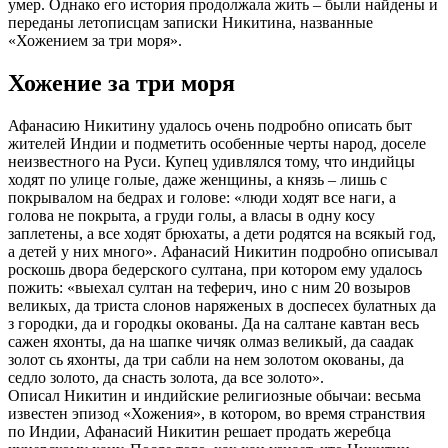
умер. Однако его история продолжала жить – были найдены и
переданы летописцам записки Никитина, названные
«Хожением за три моря».
Хожение за три моря
Афанасию Никитину удалось очень подробно описать быт
жителей Индии и подметить особенные черты народ, доселе
неизвестного на Руси. Купец удивлялся тому, что индийцы
ходят по улице голые, даже женщины, а князь – лишь с
покрывалом на бедрах и голове: «люди ходят все наги, а
голова не покрыта, а груди голы, а власы в одну косу
заплетены, а все ходят брюхаты, а дети родятся на всякый год,
а детей у них много». Афанасий Никитин подробно описывал
роскошь двора бедерского султана, при котором ему удалось
пожить: «выехал султан на теферич, ино с ним 20 возыров
великых, да триста слонов наряженых в доспесех булатных да
з городки, да и городкы окованы. Да на салтане кавтан весь
сажен яхонты, да на шапке чичяк олмаз великый, да саадак
золот сь яхонты, да три сабли на нем золотом окованы, да
седло золото, да снасть золота, да все золото».
Описал Никитин и индийские религиозные обычаи: весьма
известен эпизод «Хожения», в котором, во время странствия
по Индии, Афанасий Никитин решает продать жеребца