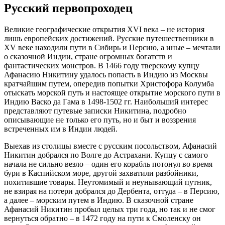
Русский первопроходец
Великие географические открытия XVI века – не история
лишь европейских достижений. Русские путешественники в
XV веке находили пути в Сибирь и Персию, а иные – мечтали
о сказочной Индии, стране огромных богатств и
фантастических монстров. В 1466 году тверскому купцу
Афанасию Никитину удалось попасть в Индию из Москвы
кратчайшим путем, опередив попытки Христофора Колумба
отыскать морской путь и настоящее открытие морского пути в
Индию Васко да Гама в 1498-1502 гг. Наибольший интерес
представляют путевые записки Никитина, подробно
описывающие не только его путь, но и быт и воззрения
встреченных им в Индии людей.
Выехав из столицы вместе с русским посольством, Афанасий
Никитин добрался по Волге до Астрахани. Купцу с самого
начала не сильно везло – один его корабль потонул во время
бури в Каспийском море, другой захватили разбойники,
похитившие товары. Неутомимый и неунывающий путник,
не взирая на потери добрался до Дербента, оттуда – в Персию,
а далее – морским путем в Индию. В сказочной стране
Афанасий Никитин пробыл целых три года, но так и не смог
вернуться обратно – в 1472 году на пути к Смоленску он