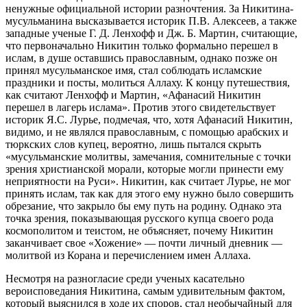
ненужные официальной истории разночтения. За Никитина-
мусульманина высказывается историк П.В. Алексеев, а также
западные ученые Г. Д. Ленхофф и Дж. Б. Мартин, считающие,
что первоначально Никитин только формально перешел в
ислам, в душе оставшись православным, однако позже он
принял мусульманское имя, стал соблюдать исламские
праздники и посты, молиться Аллаху. К концу путешествия,
как считают Ленхофф и Мартин, «Афанасий Никитин
перешел в лагерь ислама». Против этого свидетельствует
историк Я.С. Лурье, подмечая, что, хотя Афанасий Никитин,
видимо, и не являлся православным, с помощью арабских и
тюркских слов купец, вероятно, лишь пытался скрыть
«мусульманские молитвы, замечания, сомнительные с точки
зрения христианской морали, которые могли принести ему
неприятности на Руси». Никитин, как считает Лурье, не мог
принять ислам, так как для этого ему нужно было совершить
обрезание, что закрыло бы ему путь на родину. Однако эта
точка зрения, показывающая русского купца своего рода
космополитом и теистом, не объясняет, почему Никитин
заканчивает свое «Хожение» — почти личный дневник —
молитвой из Корана и перечислением имен Аллаха.
Несмотря на разногласие среди ученых касательно
вероисповедания Никитина, самым удивительным фактом,
который выяснился в ходе их споров, стал необычайный для