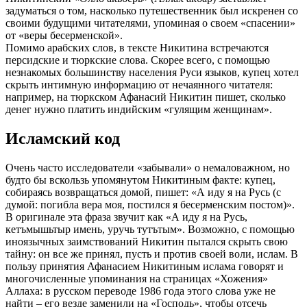
задуматься о том, насколько путешественник был искренен со
своими будущими читателями, упоминая о своем «спасении»
от «веры бесерменской».
Помимо арабских слов, в тексте Никитина встречаются
персидские и тюркские слова. Скорее всего, с помощью
незнакомых большинству населения Руси языков, купец хотел
скрыть интимную информацию от нечаянного читателя:
например, на тюркском Афанасий Никитин пишет, сколько
денег нужно платить индийским «гулящим женщинам».
Исламский код
Очень часто исследователи «забывали» о немаловажном, но
будто бы вскользь упомянутом Никитиным факте: купец,
собираясь возвращаться домой, пишет: «А иду я на Русь (с
думой: погибла вера моя, постился я бесерменским постом)».
В оригинале эта фраза звучит как «А иду я на Русь,
кетъмышьтыр имень, уручь тутътым». Возможно, с помощью
иноязычных заимствований Никитин пытался скрыть свою
тайну: он все же принял, пусть и против своей воли, ислам. В
пользу принятия Афанасием Никитиным ислама говорят и
многочисленные упоминания на страницах «Хожения»
Аллаха: в русском переводе 1986 года этого слова уже не
найти – его везде заменили на «Господь», чтобы отсечь