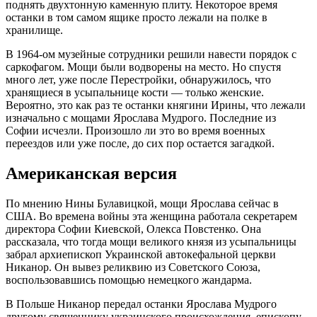
поднять двухтонную каменную плиту. Некоторое время
останки в том самом ящике просто лежали на полке в
хранилище.
В 1964-ом музейные сотрудники решили навести порядок с
саркофагом. Мощи были водворены на место. Но спустя
много лет, уже после Перестройки, обнаружилось, что
хранящиеся в усыпальнице кости — только женские.
Вероятно, это как раз те останки княгини Ирины, что лежали
изначально с мощами Ярослава Мудрого. Последние из
Софии исчезли. Произошло ли это во время военных
переездов или уже после, до сих пор остается загадкой.
Американская версия
По мнению Нины Булавицкой, мощи Ярослава сейчас в
США. Во времена войны эта женщина работала секретарем
директора Софии Киевской, Олекса Повстенко. Она
рассказала, что тогда мощи великого князя из усыпальницы
забрал архиепископ Украинской автокефальной церкви
Никанор. Он вывез реликвию из Советского Союза,
воспользовавшись помощью немецкого жандарма.
В Польше Никанор передал останки Ярослава Мудрого
другому священнику украинского происхождения, епископу