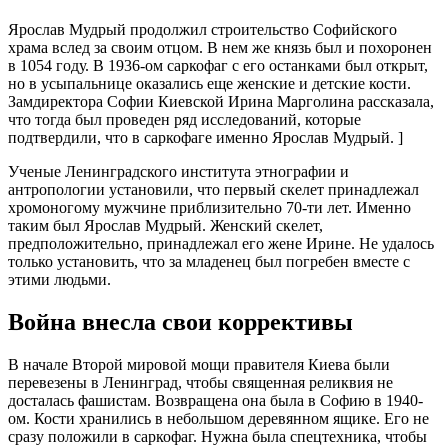
Ярослав Мудрый продолжил строительство Софийского
храма вслед за своим отцом. В нем же князь был и похоронен
в 1054 году. В 1936-ом саркофаг с его останками был открыт,
но в усыпальнице оказались еще женские и детские кости.
Замдиректора Софии Киевской Ирина Марголина рассказала,
что тогда был проведен ряд исследований, которые
подтвердили, что в саркофаге именно Ярослав Мудрый. ]
Ученые Ленинградского института этнографии и
антропологии установили, что первый скелет принадлежал
хромоногому мужчине приблизительно 70-ти лет. Именно
таким был Ярослав Мудрый. Женский скелет,
предположительно, принадлежал его жене Ирине. Не удалось
только установить, что за младенец был погребен вместе с
этими людьми.
Война внесла свои коррективы
В начале Второй мировой мощи правителя Киева были
перевезены в Ленинград, чтобы священная реликвия не
досталась фашистам. Возвращена она была в Софию в 1940-
ом. Кости хранились в небольшом деревянном ящике. Его не
сразу положили в саркофаг. Нужна была спецтехника, чтобы