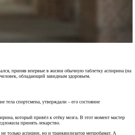
нчался, приняв впервые в жизни обычную таблетку аспирина (на
л человек, обладающий завидным здоровьем.
ие тела спортсмена, утверждали – его состояние
рина, который привёл к отёку мозга. В этот момент мастер
редложила принять лекарство.
т не только аспирин, но и транквилизатор мепробамат. А