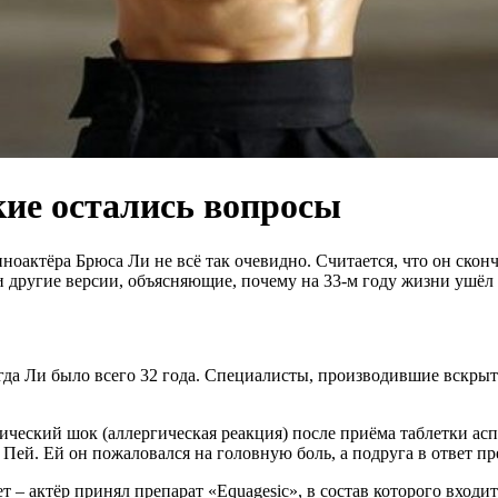
кие остались вопросы
иноактёра Брюса Ли не всё так очевидно. Считается, что он ско
 и другие версии, объясняющие, почему на 33-м году жизни ушё
огда Ли было всего 32 года. Специалисты, производившие вскрыт
еский шок (аллергическая реакция) после приёма таблетки аспи
 Пей. Ей он пожаловался на головную боль, а подруга в ответ п
 – актёр принял препарат «Equagesic», в состав которого входи