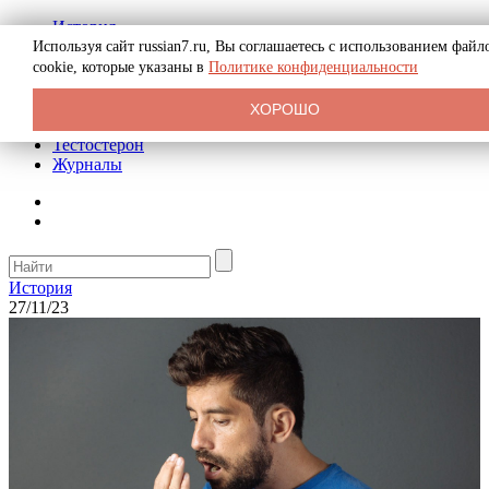
История
Биография
Используя сайт russian7.ru, Вы соглашаетесь с использованием файл
Криминал
cookie, которые указаны в
Политике конфиденциальности
Реклама на сайте
О сайте
ХОРОШО
Рекомендательные статьи
Тестостерон
Журналы
История
27/11/23