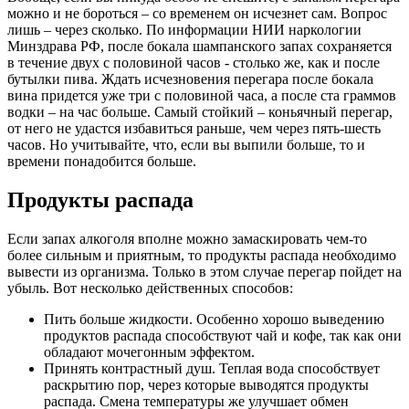
можно и не бороться – со временем он исчезнет сам. Вопрос
лишь – через сколько. По информации НИИ наркологии
Минздрава РФ, после бокала шампанского запах сохраняется
в течение двух с половиной часов - столько же, как и после
бутылки пива. Ждать исчезновения перегара после бокала
вина придется уже три с половиной часа, а после ста граммов
водки – на час больше. Самый стойкий – коньячный перегар,
от него не удастся избавиться раньше, чем через пять-шесть
часов. Но учитывайте, что, если вы выпили больше, то и
времени понадобится больше.
Продукты распада
Если запах алкоголя вполне можно замаскировать чем-то
более сильным и приятным, то продукты распада необходимо
вывести из организма. Только в этом случае перегар пойдет на
убыль. Вот несколько действенных способов:
Пить больше жидкости. Особенно хорошо выведению
продуктов распада способствуют чай и кофе, так как они
обладают мочегонным эффектом.
Принять контрастный душ. Теплая вода способствует
раскрытию пор, через которые выводятся продукты
распада. Смена температуры же улучшает обмен