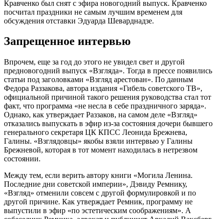
Кравченко был снят с эфира новогодний выпуск. Кравченко
посчитал праздники не самым лучшим временем для
обсуждения отставки Эдуарда Шеварднадзе.
Запрещенное интервью
Впрочем, еще за год до этого не увидел свет и другой
предновогодний выпуск «Взгляда». Тогда в прессе появились
статьи под заголовками «Взгляд арестован». По данным
Федора Раззакова, автора издания «Гибель советского ТВ»,
официальной причиной такого решения руководства стал тот
факт, что программа «не несла в себе праздничного заряда».
Однако, как утверждает Раззаков, на самом деле «Взгляд»
отказались выпускать в эфир из-за состояния дочери бывшего
генерального секретаря ЦК КПСС Леонида Брежнева,
Галины. «Взглядовцы» якобы взяли интервью у Галины
Брежневой, которая в тот момент находилась в нетрезвом
состоянии.
Между тем, если верить автору книги «Могила Ленина.
Последние дни советской империи», Дэвиду Ремнику,
«Взгляд» отменили совсем с другой формулировкой и по
другой причине. Как утверждает Ремник, программу не
выпустили в эфир «по эстетическим соображениям». А