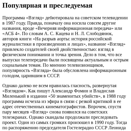
Популярная и преследуемая
Программа «Взгляд» дебютировала на советском телевидении
в 1987 году. Правда, поначалу она носила совсем другие
названия, вроде «Вечерняя информационная передача» или
«АСБ 4». По словам А. С. Кацева и Н. Л. Слободянюк,
авторов книги «На разрыв аорты: история российской
журналистики в произведениях и лицах», название «Взгляд»
привлекло создателей своей двойственностью: взгляд в
физическом понимании и точка зрения. Дело в том, что все
выпуски телепередачи были посвящены актуальным и острым
социальным темам. По мнению телевизионщиков,
популярность «Взгляда» была обусловлена информационным
голодом, царившим в СССР.
Однако далеко не всем нравилась гласность, развернутая
«Взглядом». Как пишут Александр Фомин и Владислав
Миленький в издании «50 знаменитых убийств», в 1988 году
программа исчезла из эфира в связи с резкой критикой в ее
адрес отечественных кинематографистов. Впрочем, спустя
пару месяцев «Взгляд» снова появился на советских
телеэкранах. Однако скандалы продолжали преследовать
проект. Один из самых громких произошел в 1990 году. Тогда
по распоряжению председателя Гостелерадио СССР Леонида