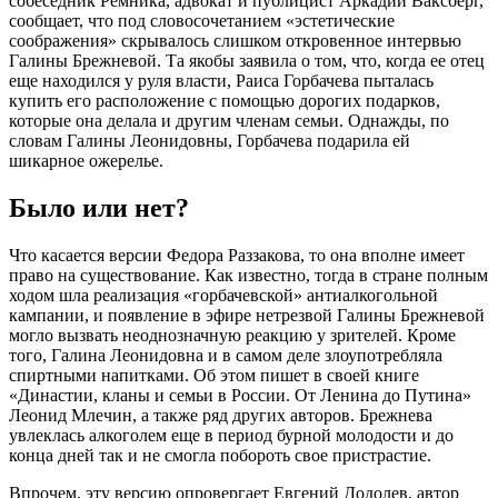
собеседник Ремника, адвокат и публицист Аркадий Ваксберг,
сообщает, что под словосочетанием «эстетические
соображения» скрывалось слишком откровенное интервью
Галины Брежневой. Та якобы заявила о том, что, когда ее отец
еще находился у руля власти, Раиса Горбачева пыталась
купить его расположение с помощью дорогих подарков,
которые она делала и другим членам семьи. Однажды, по
словам Галины Леонидовны, Горбачева подарила ей
шикарное ожерелье.
Было или нет?
Что касается версии Федора Раззакова, то она вполне имеет
право на существование. Как известно, тогда в стране полным
ходом шла реализация «горбачевской» антиалкогольной
кампании, и появление в эфире нетрезвой Галины Брежневой
могло вызвать неоднозначную реакцию у зрителей. Кроме
того, Галина Леонидовна и в самом деле злоупотребляла
спиртными напитками. Об этом пишет в своей книге
«Династии, кланы и семьи в России. От Ленина до Путина»
Леонид Млечин, а также ряд других авторов. Брежнева
увлеклась алкоголем еще в период бурной молодости и до
конца дней так и не смогла побороть свое пристрастие.
Впрочем, эту версию опровергает Евгений Додолев, автор