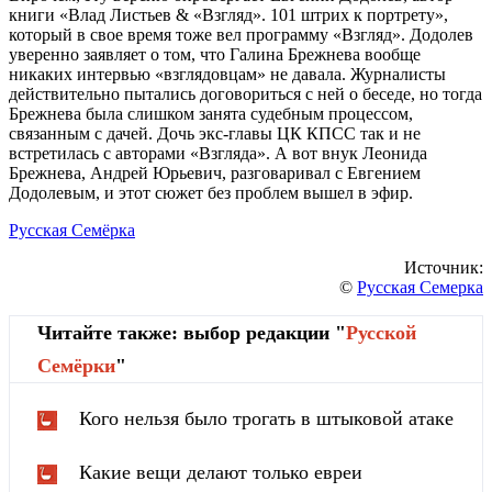
книги «Влад Листьев & «Взгляд». 101 штрих к портрету»,
который в свое время тоже вел программу «Взгляд». Додолев
уверенно заявляет о том, что Галина Брежнева вообще
никаких интервью «взглядовцам» не давала. Журналисты
действительно пытались договориться с ней о беседе, но тогда
Брежнева была слишком занята судебным процессом,
связанным с дачей. Дочь экс-главы ЦК КПСС так и не
встретилась с авторами «Взгляда». А вот внук Леонида
Брежнева, Андрей Юрьевич, разговаривал с Евгением
Додолевым, и этот сюжет без проблем вышел в эфир.
Русская Семёрка
Источник:
©
Русская Семерка
Читайте также: выбор редакции "
Русской
Cемёрки
"
Кого нельзя было трогать в штыковой атаке
Какие вещи делают только евреи