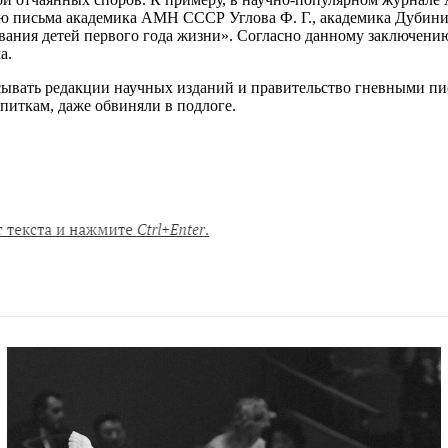
письма академика АМН СССР Углова Ф. Г., академика Дубинина 
вания детей первого года жизни». Согласно данному заключению
а.
сывать редакции научных изданий и правительство гневными пис
апиткам, даже обвиняли в подлоге.