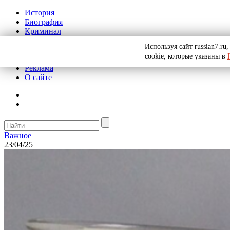
История
Биография
Криминал
СССР
Используя сайт russian7.r
Тайны
cookie, которые указаны в
Рекомендации
Реклама
О сайте
Важное
23/04/25