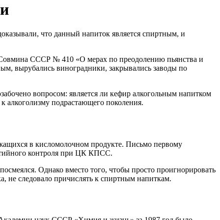
ти
доказывали, что данный напиток является спиртным, и
 Совмина СССР № 410 «О мерах по преодолению пьянства и
ным, вырубались виноградники, закрывались заводы по
озабочено вопросом: является ли кефир алкогольным напитком
 к алкоголизму подрастающего поколения.
ержащихся в кисломолочном продукте. Письмо первому
ртийного контроля при ЦК КПСС.
осмеялся. Однако вместо того, чтобы просто проигнорировать
а, не следовало причислять к спиртным напиткам.
е Академии наук СССР «Химия и жизнь» за 1987 год было