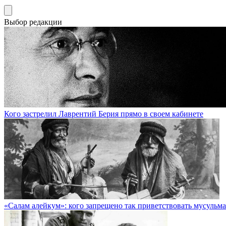
Выбор редакции
Кого застрелил Лаврентий Берия прямо в своем кабинете
«Салам алейкум»: кого запрещено так приветствовать мусульм