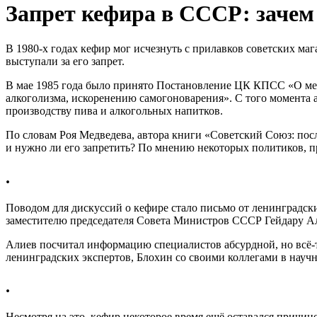
Запрет кефира в СССР: зачем 
В 1980-х годах кефир мог исчезнуть с прилавков советских ма
выступали за его запрет.
В мае 1985 года было принято Постановление ЦК КПСС «О ме
алкоголизма, искоренению самогоноварения». С того момента 
производству пива и алкогольных напитков.
По словам Роя Медведева, автора книги «Советский Союз: посл
и нужно ли его запретить? По мнению некоторых политиков, п
.
Поводом для дискуссий о кефире стало письмо от ленинградск
заместителю председателя Совета Министров СССР Гейдару А
Алиев посчитал информацию специалистов абсурдной, но всё-т
ленинградских экспертов, Блохин со своими коллегами в научн
.
Несмотря на это, кефир некоторое время ещё оставался причи