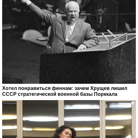
Хотел понравиться финнам: зачем Хрущев лишил
СССР стратегической военной базы Порккала
i