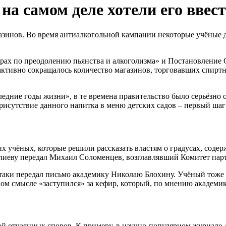
на самом деле хотели его ввес
газинов. Во время антиалкогольной кампании некоторые учёные 
рах по преодолению пьянства и алкоголизма» и Постановление
активно сокращалось количество магазинов, торговавших спирт
едние годы жизни», в те времена правительство было серьёзно 
рисутствие данного напитка в меню детских садов – первый шаг
их учёных, которые решили рассказать властям о градусах, сод
лиеву передал Михаил Соломенцев, возглавлявший Комитет па
аки передал письмо академику Николаю Блохину. Учёный тоже п
ом смысле «заступился» за кефир, который, по мнению академик
ной отчаянных споров. К примеру, в научно-популярном журнал