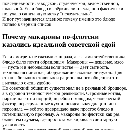
повседневности: заводской, студенческой, ведомственной,
школьной. Если блюдо вычёркивали оттуда, оно фактически
получало санитарную метку “нежелательно”.
И вот тут начинается главное: почему именно это блюдо
попало в чёрный список.
Почему макароны по-флотски
казались идеальной советской едой
Если смотреть не глазами санврача, а глазами хозяйственника,
блюдо было почти образцовым. Макароны — дешёвые, мясо
— пусть и в небольшом количестве — даёт сытность,
технология понятная, оборудование сложное не нужно. Для
страны больших столовых и рационального общепита это
выглядело очень удобно.
Но советский общепит существовал не в рекламной брошюре,
а в суровой технологической реальности. Огромные котлы,
партии на сотни порций, перебои с холодом, человеческий
фактор, перегруженные кухни, неидеальная дисциплина
персонала — всё это превращало даже простое блюдо в
потенциальную проблему. А макароны по-флотски как раз
были тем случаем, где простота маскировала санитарную
уязвимость.
Дело в том, что классический столовский вариант этого