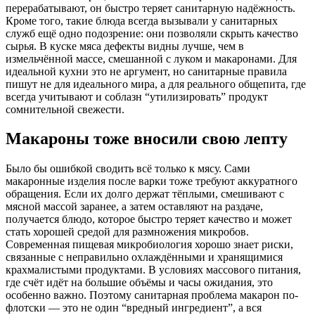
перерабатывают, он быстро теряет санитарную надёжность.
Кроме того, такие блюда всегда вызывали у санитарных
служб ещё одно подозрение: они позволяли скрыть качество
сырья. В куске мяса дефекты видны лучше, чем в
измельчённой массе, смешанной с луком и макаронами. Для
идеальной кухни это не аргумент, но санитарные правила
пишут не для идеального мира, а для реального общепита, где
всегда учитывают и соблазн “утилизировать” продукт
сомнительной свежести.
Макароны тоже вносили свою лепту
Было бы ошибкой сводить всё только к мясу. Сами
макаронные изделия после варки тоже требуют аккуратного
обращения. Если их долго держат тёплыми, смешивают с
мясной массой заранее, а затем оставляют на раздаче,
получается блюдо, которое быстро теряет качество и может
стать хорошей средой для размножения микробов.
Современная пищевая микробиология хорошо знает риски,
связанные с неправильно охлаждёнными и хранящимися
крахмалистыми продуктами. В условиях массового питания,
где счёт идёт на большие объёмы и часы ожидания, это
особенно важно. Поэтому санитарная проблема макарон по-
флотски — это не один “вредный ингредиент”, а вся