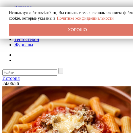
История
Биография
Используя сайт russian7.ru, Вы соглашаетесь с использованием файл
Криминал
cookie, которые указаны в
Политике конфиденциальности
Реклама на сайте
О сайте
ХОРОШО
Рекомендательные статьи
Тестостерон
Журналы
История
24/06/26