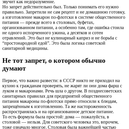
звучит как недоразумение.
Но запрет действительно был. Только понимать его нужно
правильно. Запретили не сам рецепт и не домашнюю готовку,
а изготовление макарон по-флотски в системе общественного
питания — прежде всего в столовых, буфетах,
организованном питании, а особенно там, где ошибка стоила
не одного испорченного ужина, а десятков и сотен
отравлений. Это был не кулинарный каприз и не борьба с
“простонародной едой”. Это была логика советской
санитарной медицины.
Не тот запрет, о котором обычно
думают
Первое, что важно развести: в СССР никто не приходил на
кухню к гражданам проверять, не жарят ли они дома фарш с
луком и макаронами. Речь шла о другом. В позднесоветских
санитарных правилах для предприятий общественного
питания макароны по-флотски прямо относили к блюдам,
запрещённым к изготовлению. Та же настороженность
распространялась и на организованное детское питание.
То есть формула была простой: дома — пожалуйста, в
столовой — нельзя. Для советского человека это, впрочем,
тоже означало многое. Столовая была важнейшей частью