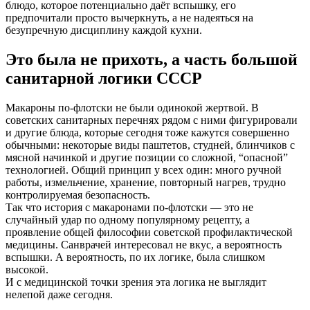
блюдо, которое потенциально даёт вспышку, его
предпочитали просто вычеркнуть, а не надеяться на
безупречную дисциплину каждой кухни.
Это была не прихоть, а часть большой
санитарной логики СССР
Макароны по-флотски не были одинокой жертвой. В
советских санитарных перечнях рядом с ними фигурировали
и другие блюда, которые сегодня тоже кажутся совершенно
обычными: некоторые виды паштетов, студней, блинчиков с
мясной начинкой и другие позиции со сложной, “опасной”
технологией. Общий принцип у всех один: много ручной
работы, измельчение, хранение, повторный нагрев, трудно
контролируемая безопасность.
Так что история с макаронами по-флотски — это не
случайный удар по одному популярному рецепту, а
проявление общей философии советской профилактической
медицины. Санврачей интересовал не вкус, а вероятность
вспышки. А вероятность, по их логике, была слишком
высокой.
И с медицинской точки зрения эта логика не выглядит
нелепой даже сегодня.