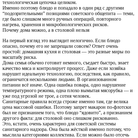
технологическая цепочка целиком.
Именно поэтому блюдо и попадало в один ряд с другими
“подозрительными” позициями советского общепита — теми,
где было слишком много ручных операций, повторного
нагрева, хранения и микробиологических рисков.
Почему дома можно, а в столовой нельзя
На первый взгляд это выглядит нелогично. Если блюдо
опасно, почему его не запрещали совсем? Ответ очень
простой: домашняя кухня и столовая — это разные миры по
масштабу риска.
Дома семья обычно готовит немного, съедает быстро, знает
качество мяса и контролирует процесс. Даже если хозяйка
нарушит идеальную технологию, последствия, как правило,
ограничатся несколькими людьми. В организованном
питании всё иначе. Одна ошибка повара, одно нарушение
температурного режима, одна плохо вымытая мясорубка — и
уже под угрозой не трое, а сотня человек.
Санитарные правила всегда строже именно там, где велика
цена массовой ошибки. Поэтому запрет макарон по-флотски
был не признанием того, что блюдо “ядовито”, а признанием
другого факта: для столовой оно слишком рискованно.
Это, кстати, очень характерно для советской системы
санитарного надзора. Она была жёсткой именно потому, что
мыслила категориями коллектива. Если можно было отсечь