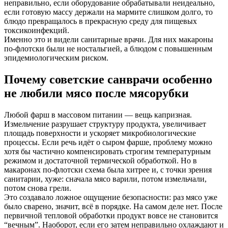
неправильно, если оборудование обрабатывали неидеально,
если готовую массу держали на мармите слишком долго, то
блюдо превращалось в прекрасную среду для пищевых
токсикоинфекций.
Именно это и видели санитарные врачи. Для них макароны
по-флотски были не ностальгией, а блюдом с повышенным
эпидемиологическим риском.
Почему советские санврачи особенно
не любили мясо после мясорубки
Любой фарш в массовом питании — вещь капризная.
Измельчение разрушает структуру продукта, увеличивает
площадь поверхности и ускоряет микробиологические
процессы. Если речь идёт о сыром фарше, проблему можно
хотя бы частично компенсировать строгим температурным
режимом и достаточной термической обработкой. Но в
макаронах по-флотски схема была хитрее и, с точки зрения
санитарии, хуже: сначала мясо варили, потом измельчали,
потом снова грели.
Это создавало ложное ощущение безопасности: раз мясо уже
было сварено, значит, всё в порядке. На самом деле нет. После
первичной тепловой обработки продукт вовсе не становится
“вечным”. Наоборот, если его затем неправильно охлаждают и