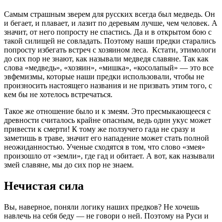
Самым страшным зверем для русских всегда был медведь. Он
и бегает, и плавает, и лазит по деревьям лучше, чем человек. А
значит, от него попросту не спастись. Да и в открытом бою с
такой силищей не совладать. Поэтому наши предки старались
попросту избегать встреч с хозяином леса. Кстати, этимологи
до сих пор не знают, как называли медведя славяне. Так как
слова «медведь», «хозяин», «мишка», «косолапый» — это все
эвфемизмы, которые наши предки использовали, чтобы не
произносить настоящего названия и не призвать этим того, с
кем бы не хотелось встречаться.
Такое же отношение было и к змеям. Это пресмыкающееся с
древности считалось крайне опасным, ведь один укус может
привести к смерти! К тому же ползучего гада не сразу и
заметишь в траве, значит его нападение может стать полной
неожиданностью. Ученые сходятся в том, что слово «змея»
произошло от «земли», где гад и обитает. А вот, как называли
змей славяне, мы до сих пор не знаем.
Нечистая сила
Вы, наверное, поняли логику наших предков? Не хочешь
навлечь на себя беду — не говори о ней. Поэтому на Руси и