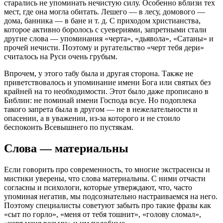
старались не упоминать нечистую силу. Особенно вблизи тех
мест, где она могла обитать. Лешего — в лесу, домового —
дома, банника — в бане и т. д. С приходом христианства,
которое активно боролось с суевериями, запретными стали
другие слова — упоминания «черта», «дьявола», «Сатаны» и
прочей нечисти. Поэтому и ругательство «черт тебя дери»
считалось на Руси очень грубым.
Впрочем, у этого табу была и другая сторона. Также не
приветствовалось и упоминание имени Бога или святых без
крайней на то необходимости. Этот было даже прописано в
Библии: не поминай имени Господа всуе. Но подоплека
такого запрета была в другом — не в нежелательности и
опасении, а в уважении, из-за которого и не стоило
беспокоить Всевышнего по пустякам.
Слова — материальны
Если говорить про современность, то многие экстрасенсы и
мистики уверены, что слова материальны. С ними отчасти
согласны и психологи, которые утверждают, что, часто
упоминая негатив, мы подсознательно настраиваемся на него.
Поэтому специалисты советуют забыть про такие фразы как
«сыт по горло», «меня от тебя тошнит», «голову сломал»,