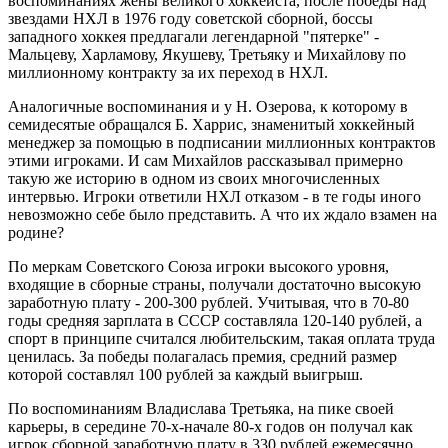
воспоминаниях жены великого хоккеиста, после победы над
звездами НХЛ в 1976 году советской сборной, боссы
западного хоккея предлагали легендарной "пятерке" -
Мальцеву, Харламову, Якушеву, Третьяку и Михайлову по
миллионному контракту за их переход в НХЛ.
Аналогичные воспоминания и у Н. Озерова, к которому в
семидесятые обращался Б. Харрис, знаменитый хоккейный
менеджер за помощью в подписании миллионных контрактов
этими игроками. И сам Михайлов рассказывал примерно
такую же историю в одном из своих многочисленных
интервью. Игроки ответили НХЛ отказом - в те годы иного
невозможно себе было представить. А что их ждало взамен на
родине?
По меркам Советского Союза игроки высокого уровня,
входящие в сборные страны, получали достаточно высокую
заработную плату - 200-300 рублей. Учитывая, что в 70-80
годы средняя зарплата в СССР составляла 120-140 рублей, а
спорт в принципе считался любительским, такая оплата труда
ценилась. За победы полагалась премия, средний размер
которой составлял 100 рублей за каждый выигрыш.
По воспоминаниям Владислава Третьяка, на пике своей
карьеры, в середине 70-х-начале 80-х годов он получал как
игрок сборной заработную плату в 330 рублей ежемесячно,