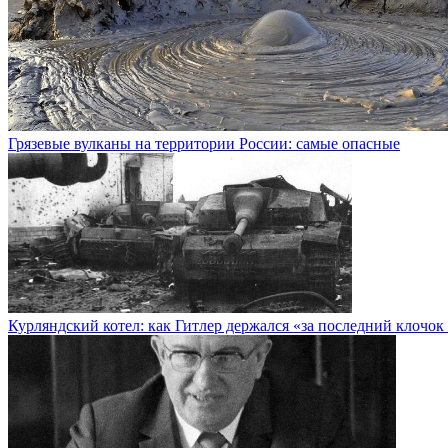
Грязевые вулканы на территории России: самые опасные
Курляндский котел: как Гитлер держался «за последний клочок