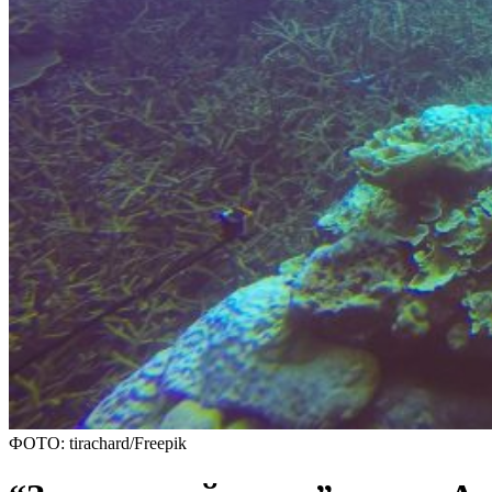
ФОТО: tirachard/Freepik