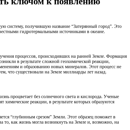
ыть ключом к появлению
ную систему, получившую название “Затерянный город”. Это
звестными гидротермальными источниками в океане.
изучения процессов, происходивших на ранней Земле. Формация
озникли в результате сложной геохимической реакции,
зменениям и образованию новых минералов. Этот процесс не
ем, что существовали на Земле миллиарды лет назад.
изнь процветает без солнечного света и кислорода. Ученые
ят химические реакции, в результате которых образуются
ется “глубинным срезом” Земли. Этот образец поможет в
то, как жизнь могла возникнуть на Земле и, возможно, на