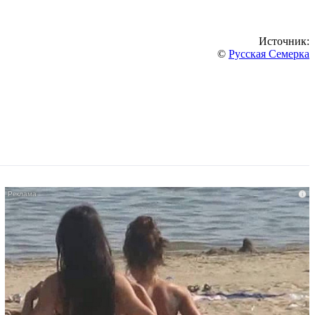
Источник:
©
Русская Семерка
i