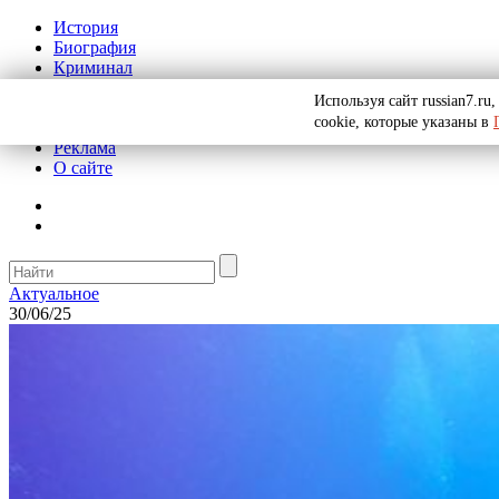
История
Биография
Криминал
СССР
Используя сайт russian7.r
Тайны
cookie, которые указаны в
Рекомендации
Реклама
О сайте
Актуальное
30/06/25