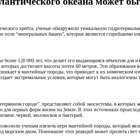
тлантического океана может б
тического хребта, ученые обнаружили уникальную гидротермаль
ное поле “минеральных башен”, которые являются старейшими и
е более 120 000 лет, что делает его выдающимся объектом для 
 которых достигают высоты почти 60 метров. Эти образования в
проникает в мантийные породы, что приводит к их химическим и
здает экстремальные условия, которые могут быть аналогичны т
атерянном городе”, представляют собой экосистемы, в которых ж
ю для первых форм жизни на Земле. В этих источниках происход
измов: червей, моллюсков и бактерий.
позволили ученым извлечь керн мантийной породы, который явля
 морским дном. Понимание этих реакций может пролить свет на 