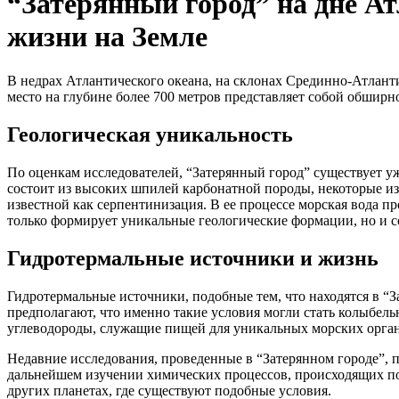
“Затерянный город” на дне А
жизни на Земле
В недрах Атлантического океана, на склонах Срединно-Атлан
место на глубине более 700 метров представляет собой обшир
Геологическая уникальность
По оценкам исследователей, “Затерянный город” существует уж
состоит из высоких шпилей карбонатной породы, некоторые из
известной как серпентинизация. В ее процессе морская вода 
только формирует уникальные геологические формации, но и со
Гидротермальные источники и жизнь
Гидротермальные источники, подобные тем, что находятся в “З
предполагают, что именно такие условия могли стать колыбель
углеводороды, служащие пищей для уникальных морских орган
Недавние исследования, проведенные в “Затерянном городе”, 
дальнейшем изучении химических процессов, происходящих под
других планетах, где существуют подобные условия.