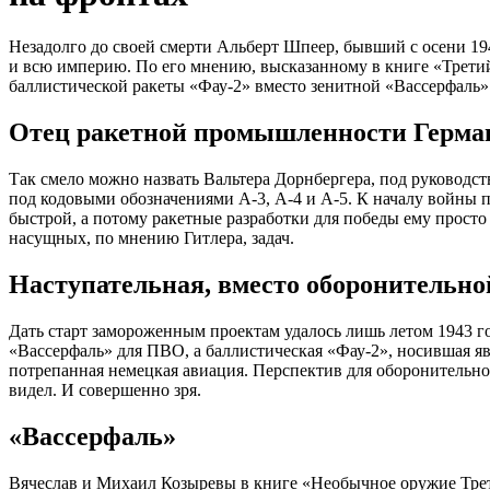
Незадолго до своей смерти Альберт Шпеер, бывший с осени 194
и всю империю. По его мнению, высказанному в книге «Трет
баллистической ракеты «Фау-2» вместо зенитной «Вассерфаль»
Отец ракетной промышленности Герма
Так смело можно назвать Вальтера Дорнбергера, под руководс
под кодовыми обозначениями А-3, А-4 и А-5. К началу войны п
быстрой, а потому ракетные разработки для победы ему прост
насущных, по мнению Гитлера, задач.
Наступательная, вместо оборонительно
Дать старт замороженным проектам удалось лишь летом 1943 год
«Вассерфаль» для ПВО, а баллистическая «Фау-2», носившая яв
потрепанная немецкая авиация. Перспектив для оборонительной
видел. И совершенно зря.
«Вассерфаль»
Вячеслав и Михаил Козыревы в книге «Необычное оружие Трет