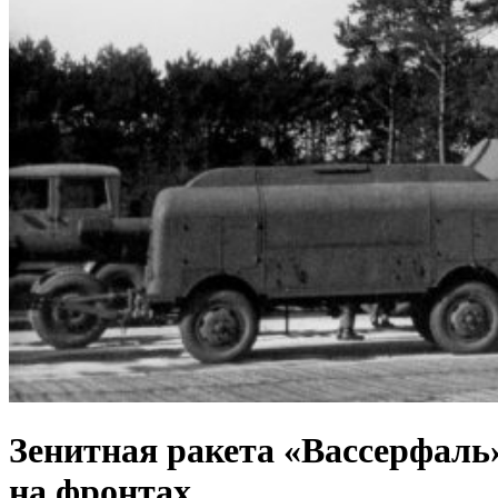
Зенитная ракета «Вассерфаль»
на фронтах