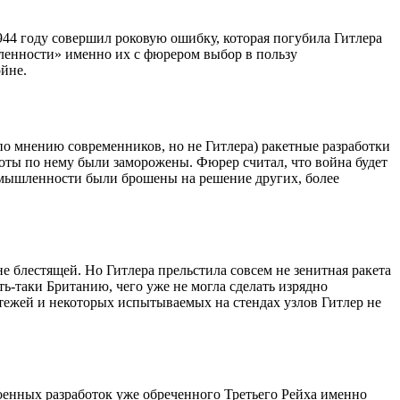
944 году совершил роковую ошибку, которая погубила Гитлера
ленности» именно их с фюрером выбор в пользу
ойне.
по мнению современников, но не Гитлера) ракетные разработки
боты по нему были заморожены. Фюрер считал, что война будет
ромышленности были брошены на решение других, более
е блестящей. Но Гитлера прельстила совсем не зенитная ракета
ь-таки Британию, чего уже не могла сделать изрядно
ртежей и некоторых испытываемых на стендах узлов Гитлер не
енных разработок уже обреченного Третьего Рейха именно