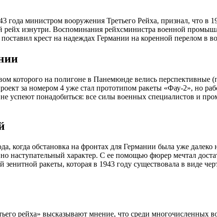
3 года министром вооружения Третьего Рейха, признал, что в 1
ий рейх изнутри. Воспоминания рейхсминистра военной промыш
 поставил крест на надеждах Германии на коренной перелом в в
нии
твом которого на полигоне в Панемюнде велись перспективные (
роект за номером 4 уже стал прототипом ракеты «Фау-2», но ра
о не успеют понадобиться: все силы военных специалистов и п
й
а, когда обстановка на фронтах для Германии была уже далеко н
но наступательный характер. С ее помощью фюрер мечтал достат
 зенитной ракеты, которая в 1943 году существовала в виде че
ьего рейха» высказывают мнение, что среди многочисленных во