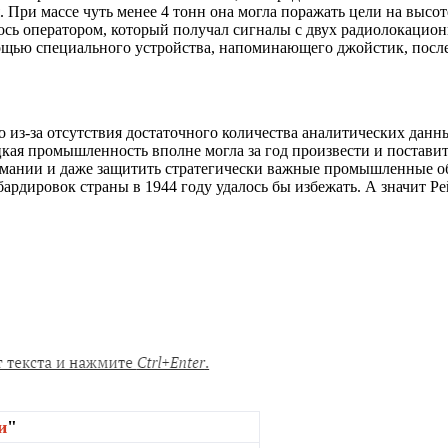
. При массе чуть менее 4 тонн она могла поражать цели на высо
сь оператором, который получал сигналы с двух радиолокационны
мощью специального устройства, напоминающего джойстик, после
о из-за отсутствия достаточного количества аналитических дан
я промышленность вполне могла за год произвести и поставить
ермании и даже защитить стратегически важные промышленные об
ардировок страны в 1944 году удалось бы избежать. А значит Р
и
"