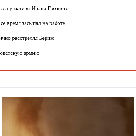
ыла у матери Ивана Грозного
се время засыпал на работе
ично расстрелял Берию
 советскую армию