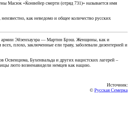
ены Масюк «Конвейер смерти (отряд 731)» называется имя
неизвестно, как неведомо и общее количество русских
ат армии Эйзенхауэра — Мартин Брэш. Женщины, как и
всех, плохо, заключенные ели траву, заболевали дизентерией и
ов Освенцима, Бухенвальда и других нацистских лагерей –
канцы люто возненавидели немцев как нацию.
Источник:
©
Русская Семерка