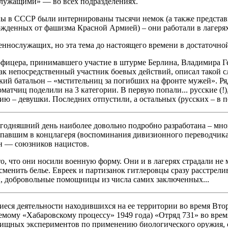
лужащими» — во всех подразделениях.
йны в СССР были интернированы тысячи немок (а также предст
божденных от фашизма Красной Армией) – они работали в лагер
нослужащих, но эта тема до настоящего времени в достаточной
фицера, принимавшего участие в штурме Берлина, Владимира Гел
ак непосредственный участник боевых действий, описал такой 
ский батальон – «мстительниц за погибших на фронте мужей». Р
матчиц поделили на 3 категории. В первую попали... русские (
ию – девушки. Последних отпустили, а остальных (русских – в пе
дняшний день наиболее довольно подробно разработана – мног
павшим в концлагеря (воспоминания дивизионного переводчика П
н — союзников нацистов.
то, что они носили военную форму. Они и в лагерях страдали н
менить белье. Евреек и партизанок гитлеровцы сразу расстрели
и, добровольные помощницы из числа самих заключенных...
иеся деятельности находившихся на ее территории во время Вт
аемому «Хабаровскому процессу» 1949 года) «Отряд 731» во вре
вищных экспериментов по применению биологического оружия, 