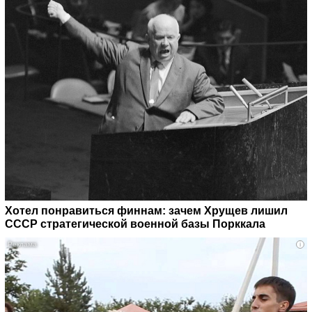
Хотел понравиться финнам: зачем Хрущев лишил
СССР стратегической военной базы Порккала
i