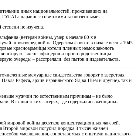
авительниц иных национальностей, проживавших на
ях ГУЛАГа наравне с советскими заключенными.
 степени не изучена.
ьфанда (ветеран войны, умер в начале 80-х в
случай произошедший на Одерском фронте в начале весны 1945
ядовые красноармейцы хотели пленных немок заколоть
!),во вторую – жены офицеров и просто родственницы
рвую очередь) – расстреляли, без пыток и издевательств.
очисленные мемуарные свидетельства говорят о зверствах
авла Рафеса, архив израильского Яд ва-Шем и другие), так и
е меньше мужчин по естественным причинам – не было
вали. В фашистских лагерях, где содержались женщины-
орой мировой войны десятков концентрационных лагерей.
мя Второй мировой погубил порядка 3 тысяч жизней
способов умерщвления, сопоставимых с опытами нацистского