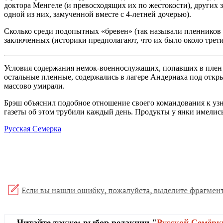
доктора Менгеле (и превосходящих их по жестокости), других
одной из них, замученной вместе с 4-летней дочерью).
Сколько среди подопытных «бревен» (так называли пленников 
заключенных (историки предполагают, что их было около трети
Условия содержания немок-военнослужащих, попавших в плен 
остальные пленные, содержались в лагере Андернаха под открыт
массово умирали.
Брэш объяснил подобное отношение своего командования к узн
газеты об этом трубили каждый день. Продукты у янки имелис
Русская Семерка
Читайте также: выбор редакции "
Русской Cемёрк