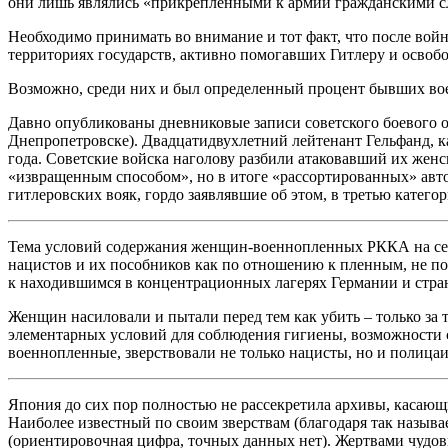
они лишь являлись «прикрепленными к армии гражданскими с
Необходимо принимать во внимание и тот факт, что после во
территориях государств, активно помогавших Гитлеру и осво
Возможно, среди них и был определенный процент бывших воен
Давно опубликованы дневниковые записи советского боевого о
Днепропетровске). Двадцатидвухлетний лейтенант Гельфанд, к
года. Советские войска наголову разбили атаковавший их жен
«извращенным способом», но в итоге «рассортированных» авто
гитлеровских вояк, гордо заявлявшие об этом, в третью категор
Тема условий содержания женщин-военнопленных РККА на сего
нацистов и их пособников как по отношению к пленным, не по
к находившимся в концентрационных лагерях Германии и стра
Женщин насиловали и пытали перед тем как убить – только за 
элементарных условий для соблюдения гигиены, возможности с
военнопленные, зверствовали не только нацисты, но и полица
Япония до сих пор полностью не рассекретила архивы, касающ
Наиболее известный по своим зверствам (благодаря так назыв
(ориентировочная цифра, точных данных нет). Жертвами чудо