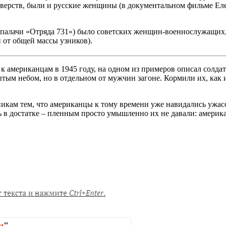
 зверств, были и русские женщины (в документальном фильме Ел
палачи «Отряда 731») было советских женщин-военнослужащих, 
 от общей массы узников).
к американцам в 1945 году, на одном из примеров описал солд
ым небом, но в отдельном от мужчин загоне. Кормили их, как и 
икам тем, что американцы к тому времени уже навидались ужас
ь в достатке – пленным просто умышленно их не давали: амери
и
"