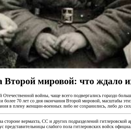
Второй мировой: что ждало их
 Отечественной войны, чаще всего подвергались гораздо боль
более 70 лет со дня окончания Второй мировой, масштабы этих з
ния в плену женщин-военных либо не сохранились, либо до сих
на стороне вермахта, СС и других подразделений гитлеровской
ус представительницы слабого пола гитлеровских войск официаль