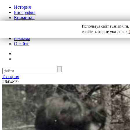
История
Биография
Криминал
СССР
Используя сайт russian7.r
Тайны
cookie, которые указаны в
Рекомендации
Реклама
О сайте
История
26/04/19