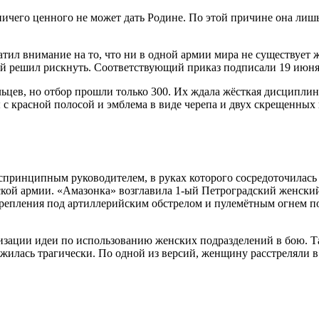
ничего ценного не может дать Родине. По этой причине она лишь
ил внимание на то, что ни в одной армии мира не существует ж
 решил рискнуть. Соответствующий приказ подписали 19 июня 
ев, но отбор прошли только 300. Их ждала жёсткая дисциплина: 
с красной полосой и эмблема в виде черепа и двух скрещенных 
беспринципным руководителем, в руках которого сосредоточилась
ийской армии. «Амазонка» возглавила 1-ый Петроградский женски
крепления под артиллерийским обстрелом и пулемётным огнем по
зации идеи по использованию женских подразделений в бою. Та
ожилась трагически. По одной из версий, женщину расстреляли в 