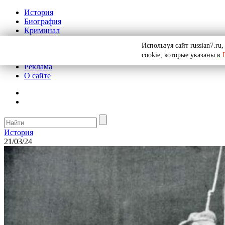
История
Биография
Криминал
СССР
Используя сайт russian7.r
Тайны
cookie, которые указаны в
Рекомендации
Реклама
О сайте
История
21/03/24