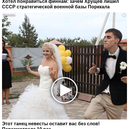
Хотел понравиться финнам: зачем Хрущев лишил
СССР стратегической военной базы Порккала
i
Этот танец невесты оставит вас без слов!