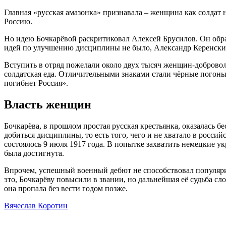
Главная «русская амазонка» признавала – женщина как солдат 
Россию.
Но идею Бочкарёвой раскритиковал Алексей Брусилов. Он обрат
идей по улучшению дисциплины не было, Александр Керенский
Вступить в отряд пожелали около двух тысяч женщин-добровольц
солдатская еда. Отличительными знаками стали чёрные погоны 
погибнет Россия».
Власть женщин
Бочкарёва, в прошлом простая русская крестьянка, оказалась 
добиться дисциплины, то есть того, чего и не хватало в росс
состоялось 9 июля 1917 года. В попытке захватить немецкие у
была достигнута.
Впрочем, успешный военный дебют не способствовал популяри
это, Бочкарёву повысили в звании, но дальнейшая её судьба сл
она пропала без вести годом позже.
Вячеслав Коротин