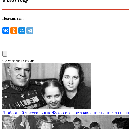
в 1937 году
Поделиться:
Самое читаемое
Любовный треугольник Жукова: какое заявление написала на 