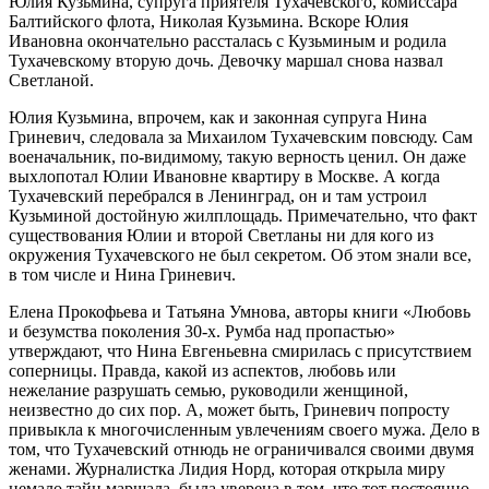
Юлия Кузьмина, супруга приятеля Тухачевского, комиссара
Балтийского флота, Николая Кузьмина. Вскоре Юлия
Ивановна окончательно рассталась с Кузьминым и родила
Тухачевскому вторую дочь. Девочку маршал снова назвал
Светланой.
Юлия Кузьмина, впрочем, как и законная супруга Нина
Гриневич, следовала за Михаилом Тухачевским повсюду. Сам
военачальник, по-видимому, такую верность ценил. Он даже
выхлопотал Юлии Ивановне квартиру в Москве. А когда
Тухачевский перебрался в Ленинград, он и там устроил
Кузьминой достойную жилплощадь. Примечательно, что факт
существования Юлии и второй Светланы ни для кого из
окружения Тухачевского не был секретом. Об этом знали все,
в том числе и Нина Гриневич.
Елена Прокофьева и Татьяна Умнова, авторы книги «Любовь
и безумства поколения 30-х. Румба над пропастью»
утверждают, что Нина Евгеньевна смирилась с присутствием
соперницы. Правда, какой из аспектов, любовь или
нежелание разрушать семью, руководили женщиной,
неизвестно до сих пор. А, может быть, Гриневич попросту
привыкла к многочисленным увлечениям своего мужа. Дело в
том, что Тухачевский отнюдь не ограничивался своими двумя
женами. Журналистка Лидия Норд, которая открыла миру
немало тайн маршала, была уверена в том, что тот постоянно