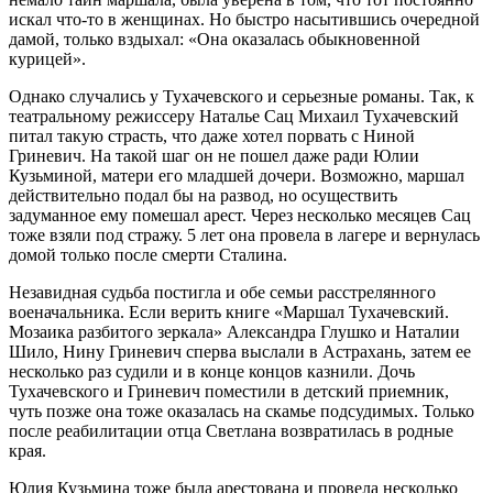
искал что-то в женщинах. Но быстро насытившись очередной
дамой, только вздыхал: «Она оказалась обыкновенной
курицей».
Однако случались у Тухачевского и серьезные романы. Так, к
театральному режиссеру Наталье Сац Михаил Тухачевский
питал такую страсть, что даже хотел порвать с Ниной
Гриневич. На такой шаг он не пошел даже ради Юлии
Кузьминой, матери его младшей дочери. Возможно, маршал
действительно подал бы на развод, но осуществить
задуманное ему помешал арест. Через несколько месяцев Сац
тоже взяли под стражу. 5 лет она провела в лагере и вернулась
домой только после смерти Сталина.
Незавидная судьба постигла и обе семьи расстрелянного
военачальника. Если верить книге «Маршал Тухачевский.
Мозаика разбитого зеркала» Александра Глушко и Наталии
Шило, Нину Гриневич сперва выслали в Астрахань, затем ее
несколько раз судили и в конце концов казнили. Дочь
Тухачевского и Гриневич поместили в детский приемник,
чуть позже она тоже оказалась на скамье подсудимых. Только
после реабилитации отца Светлана возвратилась в родные
края.
Юлия Кузьмина тоже была арестована и провела несколько