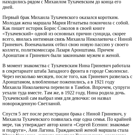
находились рядом с Михаилом Тухачевским до конца его
дней.
Первый брак Михаила Тухачевского оказался коротким.
Молодая жена маршала Мария Игнатьева покончила с собой.
Как пишет историк Борис Соколов в своей книге
«Тухачевский» одной из основных причин суицида, скорее
всего, явилась интимная связь Михаила Николаевича с Ниной
Гриневич. Военачальник отбил свою новую пассию у своего
коллеги, политкомиссара Лазаря Аронштама. Причем
Аронштам и Гриневич были законными мужем и женой.
В момент знакомства с Тухачевским Нина Гриневич работала
в секретариате штаба Западного фронта в городе Смоленске.
Через несколько месяцев, после того, как Гриневич развелась с
Аронштамом, влюбленные поженились, а в 1921 году
Михаила Николаевича перевели в Тамбов. Впрочем, супруги
уехали туда вместе. Там же, в 1922 году, Нина родила дочь.
Тухачевский сам выбрал имя для девочки: он назвал
новорожденную Светланой.
Спустя 5 лет после регистрации брака с Ниной Гриневич, у
Михаила Тухачевского появилась еще одна семья. По крайней
мере, так утверждает автор книги «Сергей Есенин: знакомые
и подруги», Ани Лагина. Гражданской женой маршала стала