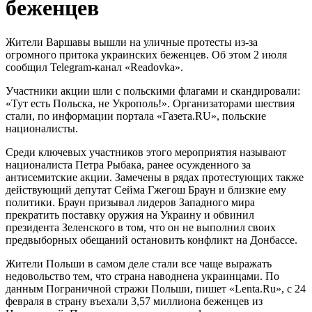
беженцев
Жители Варшавы вышли на уличные протесты из-за
огромного притока украинских беженцев. Об этом 2 июля
сообщил Telegram-канал «Readovka».
Участники акции шли с польскими флагами и скандировали:
«Тут есть Польска, не Укрополь!». Организаторами шествия
стали, по информации портала «Газета.RU», польские
националисты.
Среди ключевых участников этого мероприятия называют
националиста Петра Рыбака, ранее осужденного за
антисемитские акции. Замечены в рядах протестующих также
действующий депутат Сейма Гжегош Браун и близкие ему
политики. Браун призывал лидеров Западного мира
прекратить поставку оружия на Украину и обвинил
президента Зеленского в том, что он не выполнил своих
предвыборных обещаний остановить конфликт на Донбассе.
Жители Польши в самом деле стали все чаще выражать
недовольство тем, что страна наводнена украинцами. По
данным Пограничной стражи Польши, пишет «Lenta.Ru», с 24
февраля в страну въехали 3,57 миллиона беженцев из