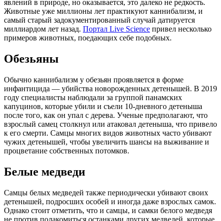
явлений в природе, но оказывается, это далеко не редкость.
Животные уже миллионы лет практикуют каннибализм, и
самый старый задокументированный случай датируется
миллиардом лет назад.
Портал Live Science
привел несколько
примеров животных, поедающих себе подобных.
Обезьяны
Обычно каннибализм у обезьян проявляется в форме
инфантицида — убийства новорожденных детенышей. В 2019
году специалисты наблюдали за группой панамских
капуцинов, которые убили и съели 10-дневного детеныша
после того, как он упал с дерева. Ученые предполагают, что
взрослый самец столкнул или атаковал детеныша, что привело
к его смерти. Самцы многих видов животных часто убивают
чужих детенышей, чтобы увеличить шансы на выживание и
процветание собственных потомков.
Белые медведи
Самцы белых медведей также периодически убивают своих
детенышей, подросших особей и иногда даже взрослых самок.
Однако стоит отметить, что и самцы, и самки белого медведя
не против полакомиться останками других медведей, которые