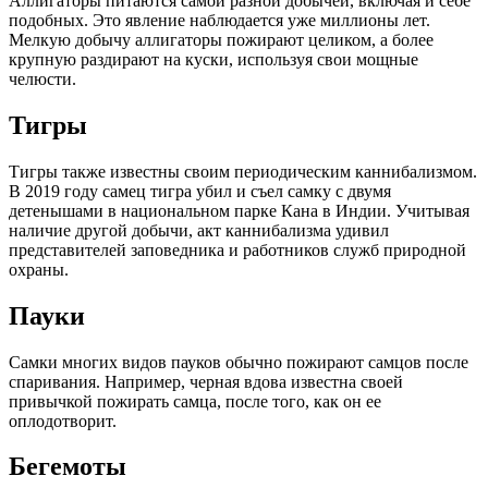
Аллигаторы питаются самой разной добычей, включая и себе
подобных. Это явление наблюдается уже миллионы лет.
Мелкую добычу аллигаторы пожирают целиком, а более
крупную раздирают на куски, используя свои мощные
челюсти.
Тигры
Тигры также известны своим периодическим каннибализмом.
В 2019 году самец тигра убил и съел самку с двумя
детенышами в национальном парке Кана в Индии. Учитывая
наличие другой добычи, акт каннибализма удивил
представителей заповедника и работников служб природной
охраны.
Пауки
Самки многих видов пауков обычно пожирают самцов после
спаривания. Например, черная вдова известна своей
привычкой пожирать самца, после того, как он ее
оплодотворит.
Бегемоты