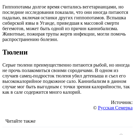
Гиппопотамы долгое время считались вегетарианцами, но
последние исследования показали, что они иногда питаются
падалью, включая останки других гиппопотамов. Вспышка
сибирской язвы в Уганде, приведшая к массовой смерти
бегемотов, может быть одной из причин каннибализма.
Животные, пожирая трупы жертв инфекции, могли помочь
распространению болезни.
Тюлени
Серые тюлени преимущественно питаются рыбой, но иногда
не прочь полакомиться своими сородичами. В одном из
случаев самец-подросток тюленя убил детеныша и съел его
высококалорийное подкожное сало. Каннибализм в данном
случае мог быть выгодным с точки зрения калорийности, так
как в сале содержится много калорий.
Источник:
©
Русская Семерка
Читайте также