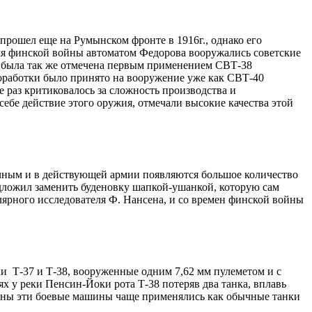
рошел еще на Румынском фронте в 1916г., однако его
емя финской войны автоматом Федорова вооружались советские
а была так же отмечена первым применением СВТ-38
 доработки было принято на вооружение уже как СВТ-40
 раз критиковалось за сложность производства и
бе действие этого оружия, отмечали высокие качества этой
очным и в действующей армии появляются большое количество
едложил заменить буденовку шапкой-ушанкой, которую сам
ярного исследователя Ф. Нансена, и со времен финской войны
 Т-37 и Т-38, вооруженные одним 7,62 мм пулеметом и с
ях у реки Пенсин-Йоки рота Т-38 потеряв два танка, вплавь
йны эти боевые машины чаще применялись как обычные танки