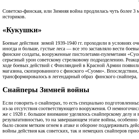
Советско-финская, или Зимняя война продлилась чуть более 3 
историков.
«Кукушки»
Боевые действия зимой 1939-1940 гг. проходили в условиях оче
иногда и больше, густые леса — все это заставляло вести боев
финские солдаты, вооруженные пистолетами-пулеметами «Суом
серьезный урон советскому стрелковому подразделению. Реакц
ходе боевых действий с Финляндией в Красной Армии появили
магазина, скопированного с финского «Суоми». Впоследствии,
трансформировалось в легендарный образ финского снайпера, 
Снайперы Зимней войны
Если говорить о снайперах, то есть специально подготовленн
из-за отсутствия соответствующего вооружения. О немногочи
же с 1928 г. большое внимание уделялось снайперскому делу и 
результативностью, то на завершающем этапе войны, особенно
было своим метким огнем в атаке и обороне поддерживать дейс
войны действия как советских, так и немецких снайперов прио