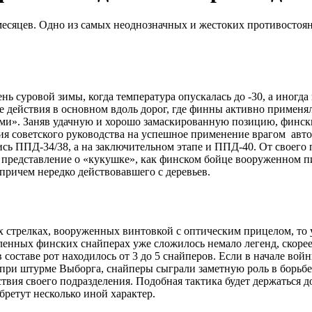
месяцев. Одно из самых неоднозначных и жестоких противостоян
нь суровой зимы, когда температура опускалась до -30, а иногда
ые действия в основном вдоль дорог, где финны активно применя
и». Заняв удачную и хорошо замаскированную позицию, фински
ия советского руководства на успешное применение врагом авт
сь ППД-34/38, а на заключительном этапе и ППД-40. От своего
 представление о «кукушке», как финском бойце вооруженном п
причем нередко действовавшего с деревьев.
ых стрелках, вооруженных винтовкой с оптическим прицелом, то
сленных финских снайперах уже сложилось немало легенд, скор
в составе рот находилось от 3 до 5 снайперов. Если в начале во
 при штурме Выборга, снайперы сыграли заметную роль в борьбе
твия своего подразделения. Подобная тактика будет держаться д
бретут несколько иной характер.