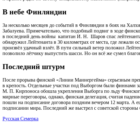
В небе Финляндии
За несколько месяцев до событий в Финляндии в боях на Халхи
Забалуева. Примечательно, что подобный подвиг в ходе финск
в последний день войны капитан И. Н. Шаров спас лейтенанта 
обнаружил Лейтенанта в 30 километрах от места, где лежали о
произвёл удачный взлёт. В пути сильный ветер положил Лейте
позволило лётчику выпустить шасси. Но он всё же сумел благоп
Последний штурм
После прорыва финской «Линии Маннергейма» серьезным пре
в крепость. Отдельные участки под Выборгом были финнами зат
М. П. Кирпоноса обошла укрепления Выборга по льду Финског
мирные переговоры, однако, финская делегация, считая падение
пошли на подписание договора поздним вечером 12 марта. А е
подписании мира. Последний же выстрел с советской стороны бы
Русская Семерка