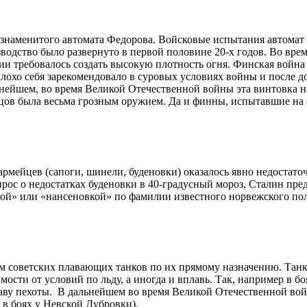
наменитого автомата Федорова. Войсковые испытания автомат п
зводство было развернуто в первой половине 20-х годов. Во вр
и требовалось создать высокую плотность огня. Финская войн
неплохо себя зарекомендовало в суровых условиях войны и после
ейшем, во время Великой Отечественной войны эта винтовка не
ов была весьма грозным оружием. Да и финны, испытавшие на се
рмейцев (сапоги, шинели, буденовки) оказалось явно недостат
прос о недостатках буденовки в 40-градусный мороз, Сталин пр
кой» или «нансеновкой» по фамилии известного норвежского пол
 советских плавающих танков по их прямому назначению. Танки
сти от условий по льду, а иногда и вплавь. Так, например в бо
аву пехоты. В дальнейшем во время Великой Отечественной во
 в боях у Невской Дубровки).