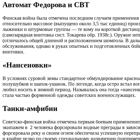
Автомат Федорова и СВТ
Финская война была отмечена последним случаем применения з
относительно массовое (выпущено около 3,5 тыс единиц) прои
лыжники и штурмовые группы — те кому на короткой дистанци
(самозарядная винтовка сист. Токарева обр. 1938г.). Оружие 
(отличалось общей длинной и расположением шомпола. В дальн
обслуживания, однако в руках опытных и подготовленных бойц
винтовки.
«Нансеновки»
В условиях суровой зимы стандартное обмундирование красноа
полушубков и шапок-ушанок. По легенде, когда остро встал во
любил носить в зимний период. Называлась она тогда «нансен
стала частью форменной одежды советских военнослужащих.
Танки-амфибии
Советско-финская война отмечена первым боевым применением
экипажем в 2 человека форсировали водные преграды в зависимо
форсировала реку и своим огнем обеспечила успешную перепр
и крайне редко по своему специальному назначению (например