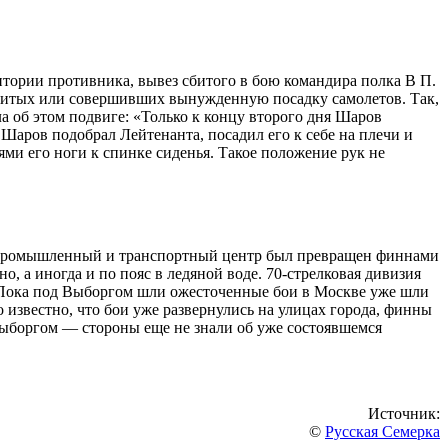
итории противника, вывез сбитого в бою командира полка В П.
 сбитых или совершивших вынужденную посадку самолетов. Так,
а об этом подвиге: «Только к концу второго дня Шаров
 Шаров подобрал Лейтенанта, посадил его к себе на плечи и
ми его ноги к спинке сиденья. Такое положение рук не
 промышленный и транспортный центр был превращен финнами
 а иногда и по пояс в ледяной воде. 70-стрелковая дивизия
. Пока под Выборгом шли ожесточенные бои в Москве уже шли
 известно, что бои уже развернулись на улицах города, финны
Выборгом — стороны еще не знали об уже состоявшемся
Источник:
©
Русская Семерка