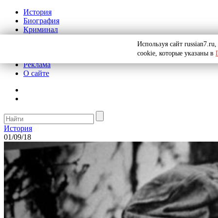
История
Биография
Криминал
СССР
Используя сайт russian7.r
Тайны
cookie, которые указаны в
Рекомендации
Реклама
О сайте
История
01/09/18