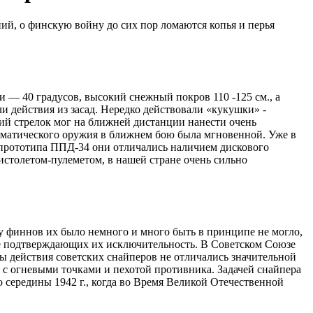
ий, о финскую войну до сих пор ломаются копья и перья
 и — 40 градусов, высокий снежный покров 110 -125 см., а
ли действия из засад. Нередко действовали «кукушки» -
й стрелок мог на ближней дистанции нанести очень
оматического оружия в ближнем бою была мгновенной. Уже в
 прототипа ППД-34 они отличались наличием дискового
истолетом-пулеметом, в нашей стране очень сильно
 у финнов их было немного и много быть в принципе не могло,
ее подтверждающих их исключительность. В Советском Союзе
йны действия советских снайперов не отличались значительной
 с огневыми точками и пехотой противника. Задачей снайпера
о середины 1942 г., когда во Время Великой Отечественной