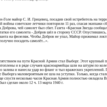
н-Голе майор С. И. Грицевец, посадив свой истребитель на терр
ой войны советские летчики повторили 11 раз, спасая экипажи
Доброва, чей самолет был сбит. Газета «Красная Звезда сообщал
статки его самолета - Добров шёл в сторону СССР. Опустившись,
нанта на фюзеляж. Чтобы Добров не упал, Майор прижимал локтя
олучно посадить самолёт...».
пятствием на пути Красной Армии стал Выборг. Этот крупный
оплены и в ряде случаев красноармейцы шли на штурм по колено,
о залива и нанесла удар во фланг и тыл вражеских укреплений
 Выборга маловероятным не шла на уступки. Только, когда стало
ще спустя несколько часов Красная Армия полностью овладела 
л сделан около 12 ч. 13 марта 1940 г.