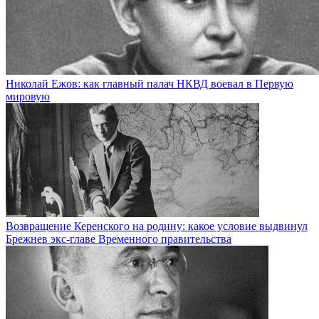
Николай Ежов: как главный палач НКВД воевал в Первую
мировую
Возвращение Керенского на родину: какое условие выдвинул
Брежнев экс-главе Временного правительства