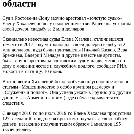
области
Суд в Ростове-на-Дону заочно арестовал «золотую судью»
Елену Хахалеву по делу о мошенничестве. Ранее она устроила
своей дочери свадьбу за 2 млн долларов.
Скандально известная судья Елена Хаалева, отличившаяся
тем, что в 2017 году устроила для своей дочери свадьбу за 2
млн долларов, куда были приглашены Николай Басков, Вера
Брежнева, Валерий Меладзе и другие известные артисты,
была заочно арестована ростовским судом на два месяца по
делу о мошенничестве и служебном подлоге, сообщает РИА
Новости в пятницу, 10 июня.
В отношении Хахалевой было возбуждено уголовное дело по
статьям «Мошенничество в особо крупном размере» и
«Служебный подлог». Она успела уехать в Грузию (по другим
данным – в Армению – прим.), где сейчас скрывается от
следствия.
С января 2016-го по июль 2019-го Елена Хахалева пропустила
127 заседаний, продолжая при этом получать за свою работу
деньги, незаконно получив таким образом 1 миллион 195
тысяч рублей.