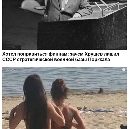
Хотел понравиться финнам: зачем Хрущев лишил
СССР стратегической военной базы Порккала
i