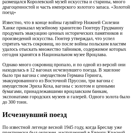
размещался Королевский музей искусства и старины, много
драгоценностей и часть имперского золотого запаса. «Золотой
поезд»
Известно, что в конце войны гауляйтер Нижней Силезии
Ханке приказал музейному хранителю Гюнтеру Грудманну
продумать эвакуацию ценных исторических памятников и
произведений искусства. Гюнтер утверждал, что успел
спрятать часть сокровищ, но после войны польским властям
удалось отыскать множество тайников, содержимое которых
сегодня хранятся в Национальном музее Вроцлава.
Однако много сокровищ пропало, и по одной из версий они
находилась в 12 вагонах исчезнувшего поезда. В эшелоне
было три вагона с имуществом Германа Геринга,
эвакуированного из Восточной Пруссии, три вагона с
имуществом Эриха Коха, вагоны с золотом и ценными
бумагами, принадлежавшими вроцлавским банкам,
экспонатами городских музеев и галерей. Одного золота было
до 300 тонн.
Исчезнувший поезд
По известной легенде весной 1945 году, когда Бреслау уже
практически был окружен, наступающей в Европу Красной