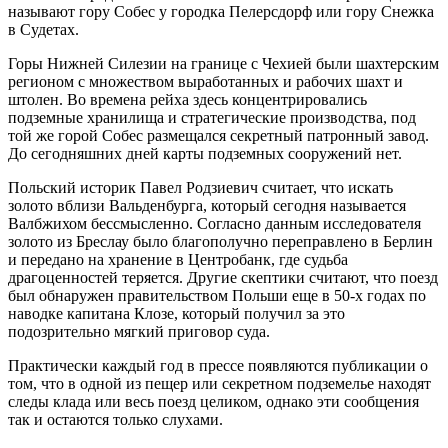
называют гору Собес у городка Пелерсдорф или гору Снежка
в Судетах.
Горы Нижней Силезии на границе с Чехией были шахтерским
регионом с множеством выработанных и рабочих шахт и
штолен. Во времена рейха здесь концентрировались
подземные хранилища и стратегические производства, под
той же горой Собес размещался секретный патронный завод.
До сегодняшних дней карты подземных сооружений нет.
Польский историк Павел Родзиевич считает, что искать
золото вблизи Вальденбурга, который сегодня называется
Валбжихом бессмысленно. Согласно данным исследователя
золото из Бреслау было благополучно переправлено в Берлин
и передано на хранение в Центробанк, где судьба
драгоценностей теряется. Другие скептики считают, что поезд
был обнаружен правительством Польши еще в 50-х годах по
наводке капитана Клозе, который получил за это
подозрительно мягкий приговор суда.
Практически каждый год в прессе появляются публикации о
том, что в одной из пещер или секретном подземелье находят
следы клада или весь поезд целиком, однако эти сообщения
так и остаются только слухами.