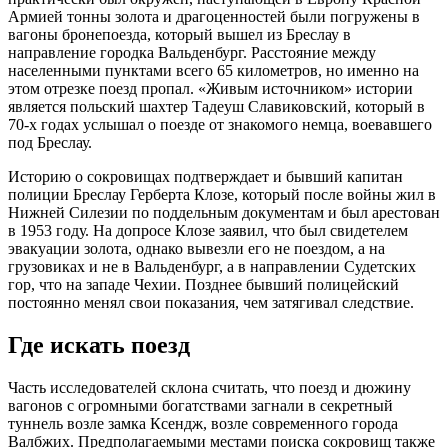
Армией тонны золота и драгоценностей были погружены в
вагоны бронепоезда, который вышел из Бреслау в
направление городка Вальденбург. Расстояние между
населенными пунктами всего 65 километров, но именно на
этом отрезке поезд пропал. «Живым источником» истории
является польский шахтер Тадеуш Славиковский, который в
70-х годах услышал о поезде от знакомого немца, воевавшего
под Бреслау.
Историю о сокровищах подтверждает и бывший капитан
полиции Бреслау Герберта Клозе, который после войны жил в
Нижней Силезии по поддельным документам и был арестован
в 1953 году. На допросе Клозе заявил, что был свидетелем
эвакуации золота, однако вывезли его не поездом, а на
грузовиках и не в Вальденбург, а в направлении Судетских
гор, что на западе Чехии. Позднее бывший полицейский
постоянно менял свои показания, чем затягивал следствие.
Где искать поезд
Часть исследователей склона считать, что поезд и дюжину
вагонов с огромными богатствами загнали в секретный
туннель возле замка Ксендж, возле современного города
Валбжих. Предполагаемыми местами поиска сокровищ также