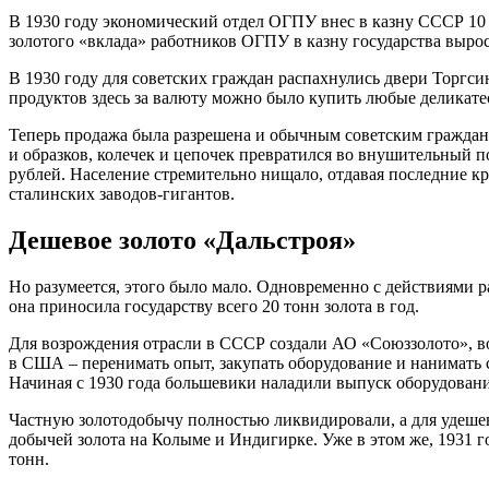
В 1930 году экономический отдел ОГПУ внес в казну СССР 10 м
золотого «вклада» работников ОГПУ в казну государства вырос
В 1930 году для советских граждан распахнулись двери Торгси
продуктов здесь за валюту можно было купить любые деликате
Теперь продажа была разрешена и обычным советским граждана
и образков, колечек и цепочек превратился во внушительный по
рублей. Население стремительно нищало, отдавая последние 
сталинских заводов-гигантов.
Дешевое золото «Дальстроя»
Но разумеется, этого было мало. Одновременно с действиями 
она приносила государству всего 20 тонн золота в год.
Для возрождения отрасли в СССР создали АО «Союззолото», во
в США – перенимать опыт, закупать оборудование и нанимать 
Начиная с 1930 года большевики наладили выпуск оборудова
Частную золотодобычу полностью ликвидировали, а для удешев
добычей золота на Колыме и Индигирке. Уже в этом же, 1931 г
тонн.