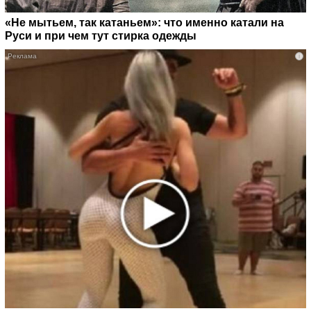
«Не мытьем, так катаньем»: что именно катали на
Руси и при чем тут стирка одежды
i