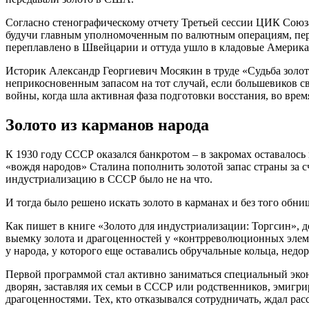
Согласно стенографическому отчету Третьей сессии ЦИК Союза
будучи главным уполномоченным по валютным операциям, перед
переплавлено в Швейцарии и оттуда ушло в кладовые Американ
Историк Александр Георгиевич Мосякин в труде «Судьба золота
неприкосновенным запасом на тот случай, если большевиков с
войны, когда шла активная фаза подготовки восстания, во вре
Золото из карманов народа
К 1930 году СССР оказался банкротом – в закромах оставалось 
«вождя народов» Сталина пополнить золотой запас страны за с
индустриализацию в СССР было не на что.
И тогда было решено искать золото в карманах и без того обни
Как пишет в книге «Золото для индустриализации: Торгсин», 
выемку золота и драгоценностей у «контрреволюционных элеме
у народа, у которого еще оставались обручальные кольца, недо
Первой программой стал активно заниматься специальный эко
дворян, заставляя их семьи в СССР или родственников, эмигри
драгоценностями. Тех, кто отказывался сотрудничать, ждал расс