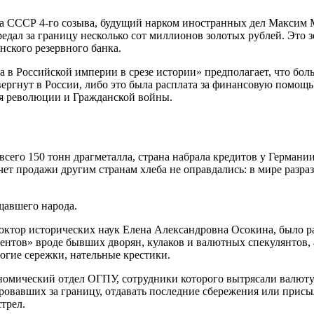
 СССР 4-го созыва, будущий нарком иностранных дел Максим Ма
ал за границу несколько сот миллионов золотых рублей. Это з
ского резервного банка.
 в Российской империи в срезе истории» предполагает, что бол
вергнут в России, либо это была расплата за финансовую помо
мя революции и Гражданской войны.
всего 150 тонн драгметалла, страна набрала кредитов у Германи
чет продажи другим странам хлеба не оправдались: в мире разра
щавшего народа.
доктор исторических наук Елена Александровна Осокина, было р
нтов» вроде бывших дворян, кулаков и валютных спекулянтов, 
рогие сережки, нательные крестики.
номический отдел ОГПУ, сотрудники которого вытрясали валюту
ровавших за границу, отдавать последние сбережения или присы
трел.