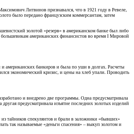
ксимович Литвинов признавался, что в 1921 году в Ревеле,
олото было передано французским коммерсантам, затем
ьшевистский золотой «резерв» в американском банке был либо
щь большевикам американских финансистов во время I Мировой
и и американских банкиров и была по уши в долгах. Расчеты
зился экономический кризис, и цены на хлеб упали. Проводить
азработано и внедрено две программы. Одна предусматривала
а другая предусматривала изъятие последних золотых изделий
 из тайников спекулянтов и брали в заложники «бывших»
лать так называемые «деньги спасения» – выкуп золотом и