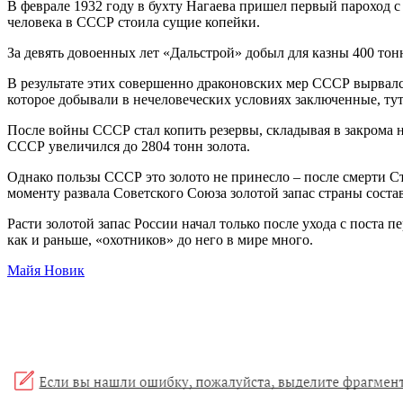
В феврале 1932 году в бухту Нагаева пришел первый пароход с
человека в СССР стоила сущие копейки.
За девять довоенных лет «Дальстрой» добыл для казны 400 тон
В результате этих совершенно драконовских мер СССР вырвался
которое добывали в нечеловеческих условиях заключенные, тут
После войны СССР стал копить резервы, складывая в закрома н
СССР увеличился до 2804 тонн золота.
Однако пользы СССР это золото не принесло – после смерти Ст
моменту развала Советского Союза золотой запас страны состав
Расти золотой запас России начал только после ухода с поста 
как и раньше, «охотников» до него в мире много.
Майя Новик