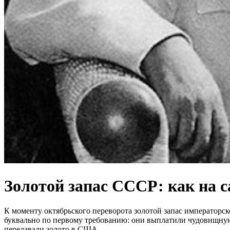
Золотой запас СССР: как на с
К моменту октябрьского переворота золотой запас императорск
буквально по первому требованию: они выплатили чудовищну
передавали золото в США.