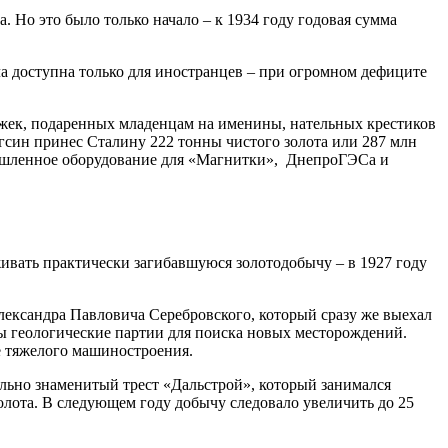
 Но это было только начало – к 1934 году годовая сумма
ла доступна только для иностранцев – при огромном дефиците
ожек, подаренных младенцам на именины, нательных крестиков
оргсин принес Сталину 222 тонны чистого золота или 287 млн
омышленное оборудование для «Магнитки», ДнепроГЭСа и
ивать практически загибавшуюся золотодобычу – в 1927 году
лександра Павловича Серебровского, который сразу же выехал
ы геологические партии для поиска новых месторождений.
 тяжелого машиностроения.
льно знаменитый трест «Дальстрой», который занимался
золота. В следующем году добычу следовало увеличить до 25