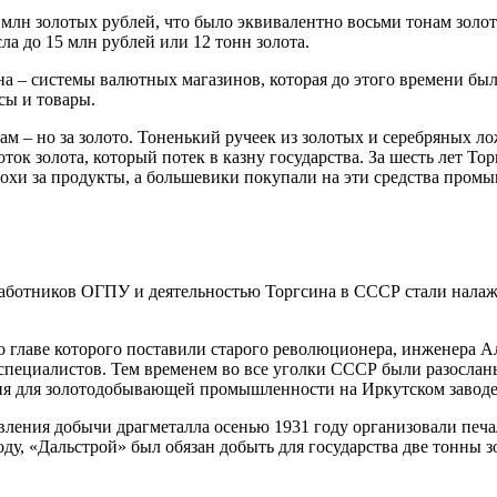
лн золотых рублей, что было эквивалентно восьми тонам золота.
ла до 15 млн рублей или 12 тонн золота.
на – системы валютных магазинов, которая до этого времени бы
сы и товары.
м – но за золото. Тоненький ручеек из золотых и серебряных л
ток золота, который потек в казну государства. За шесть лет Т
крохи за продукты, а большевики покупали на эти средства пр
работников ОГПУ и деятельностью Торгсина в СССР стали налаж
 главе которого поставили старого революционера, инженера А
специалистов. Тем временем во все уголки СССР были разослан
ния для золотодобывающей промышленности на Иркутском заводе
ления добычи драгметалла осенью 1931 году организовали печа
оду, «Дальстрой» был обязан добыть для государства две тонны 