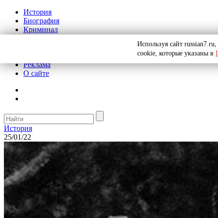
История
Биография
Криминал
СССР
Используя сайт russian7.r
Тайны
cookie, которые указаны в
Рекомендации
Реклама
О сайте
История
25/01/22