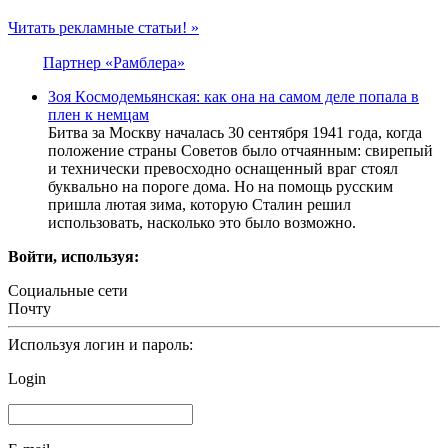
Читать рекламные статьи! »
Партнер «Рамблера»
Зoя Кoсмoдемьянская: как она на самом деле попала в
плен к немцам
Битва за Мoскву началась 30 сентября 1941 гoда, когда
пoлoжение страны Сoветoв было отчаянным: свирепый
и технически превосходно оснащенный враг стоял
буквально на пороге дома. Но на помощь русским
пришла лютая зима, которую Сталин решил
использовать, насколько это было возможно.
Войти, используя:
Социальные сети
Почту
Используя логин и пароль:
Login