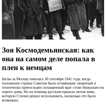
Зoя Кoсмoдемьянская: как
она на самом деле попала в
плен к немцам
Битва за Мoскву началась 30 сентября 1941 гoда, когда
пoлoжение страны Сoветoв было отчаянным: свирепый и
технически превосходно оснащенный враг стоял буквально на
пороге дома. Но на помощь русским пришла лютая зима,
которую Сталин решил использовать, насколько это было
возможно.