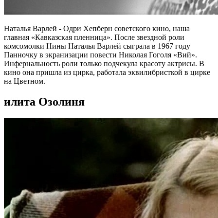
Наталья Варлей - Одри Хепберн советского кино, наша
главная «Кавказская пленница». После звездной роли
комсомолки Нины Наталья Варлей сыграла в 1967 году
Панночку в экранизации повести Николая Гоголя «Вий».
Инфернальность роли только подчекула красоту актрисы. В
кино она пришла из цирка, работала эквилибристкой в цирке
на Цветном.
илита Озолиня