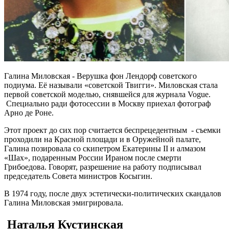
Галина Миловская - Верушка фон Лендорф советского
подиума. Её называли «советской Твигги». Миловская стала
первой советской моделью, снявшейся для журнала Vogue.
Специально ради фотосессии в Москву приехал фотограф
Арно де Роне.
Этот проект до сих пор считается беспрецедентным - съемки
проходили на Красной площади и в Оружейной палате,
Галина позировала со скипетром Екатерины II и алмазом
«Шах», подаренным России Ираном после смерти
Грибоедова. Говорят, разрешение на работу подписывал
председатель Совета министров Косыгин.
В 1974 году, после двух эстетически-политических скандалов
Галина Миловская эмигрировала.
Наталья Кустинская