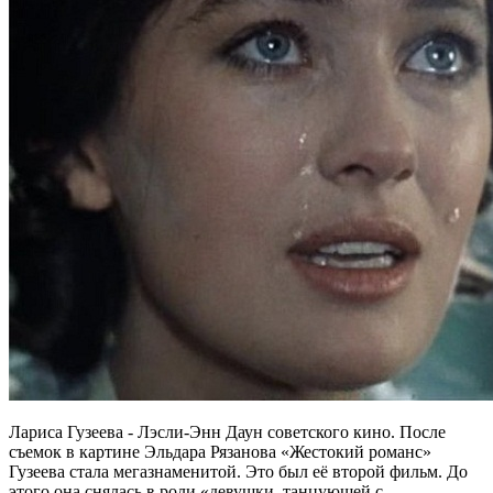
Лариса Гузеева - Лэсли-Энн Даун советского кино. После
съемок в картине Эльдара Рязанова «Жестокий романс»
Гузеева стала мегазнаменитой. Это был её второй фильм. До
этого она снялась в роли «девушки, танцующей с