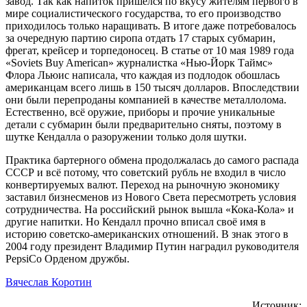
завод. Так как напиток пришёлся по вкусу жителям первого в
мире социалистического государства, то его производство
приходилось только наращивать. В итоге даже потребовалось
за очередную партию сиропа отдать 17 старых субмарин,
фрегат, крейсер и торпедоносец. В статье от 10 мая 1989 года
«Soviets Buy American» журналистка «Нью-Йорк Таймс»
Флора Льюис написала, что каждая из подлодок обошлась
американцам всего лишь в 150 тысяч долларов. Впоследствии
они были перепроданы компанией в качестве металлолома.
Естественно, всё оружие, приборы и прочие уникальные
детали с субмарин были предварительно сняты, поэтому в
шутке Кендалла о разоружении только доля шутки.
Практика бартерного обмена продолжалась до самого распада
СССР и всё потому, что советский рубль не входил в число
конвертируемых валют. Переход на рыночную экономику
заставил бизнесменов из Нового Света пересмотреть условия
сотрудничества. На российский рынок вышла «Кока-Кола» и
другие напитки. Но Кендалл прочно вписал своё имя в
историю советско-американских отношений. В знак этого в
2004 году президент Владимир Путин наградил руководителя
PepsiCo Орденом дружбы.
Вячеслав Коротин
Источник: