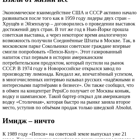
Экономическое взаимодействие США и СССР активно начало
развиваться после того как в 1959 году лидеры двух стран –
Хрущёв и Эйзенхауэр – договорились о проведении выставок
достижений двух стран. В тот же год в Нью-Йорке прошла
советская выставка, а через некоторое время аналогичную
возможность получили Соединённые Штаты в Москве. Так, в
московском парке Сокольники советские граждане впервые
смогли попробовать «Пепси-Колу». Этот газированный
напиток стал первым в истории американским
потребительским продуктом, который пустили на рынок
СССР. В 1974 году в Новороссийске открылся завод по
производству лимонада. Кендалл же, впечатлённый успехом,
в многочисленных интервью называл русских «надёжными и
интересными партнёрами в бизнесе». Он также сообщил, что
в обмен на концентрат PepsiCo получает от Москвы коньяк,
водку и шампанское. Такой бартер открыл для американцев
водку «Столичная», которая быстро на рынке заняла второе
место, уступив по объëмам продаж только шведской Absolut.
Имидж – ничто
К 1989 году «Пепси» на советской земле выпускал уже 21