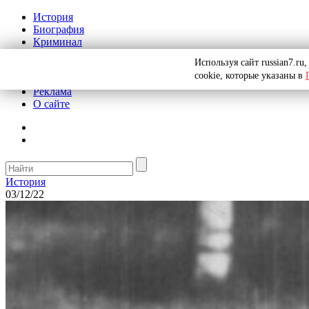
История
Биография
Криминал
СССР
Используя сайт russian7.r
Тайны
cookie, которые указаны в
Рекомендации
Реклама
О сайте
История
03/12/22