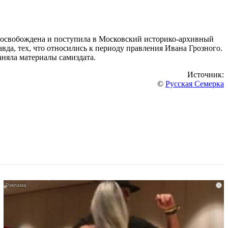
ла освобождена и поступила в Московский историко-архивный
вда, тех, что относились к периоду правления Ивана Грозного.
аняла материалы самиздата.
Источник:
©
Русская Семерка
i