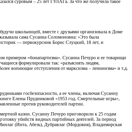
казался суровым – 25 лет ГУЛАГа. За что же получила такое
 будучи школьницей, вместе с друзьями организовала в Доме
сказывала сама Сусанна Соломоновна: «Это была
 историк — первокурсник Борис Слуцкий, 18 лет, и
рким примером «бонапартизма». Сусанна Печуро и ее товарищи
учащиеся формулировали так: «разъяснять людям,
более вопиющие отступления от марксизма – ленинизма» и т.д.
рудниками госбезопасности, а ее члены, включая Сусанну
в книге Елены Прудниковой «1953 год. Смертельные игры»,
правленные против руководителей партии.
мертной казни. Сусанну Печуро приговорили к 25 годам
дготовку убийств видных партийных деятелей. За период
Минлаг (Инта, Абезь), Дубравлаг (Мордовия), Владимирская