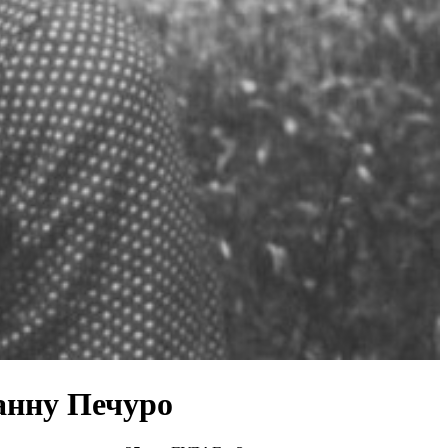
анну Печуро