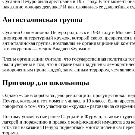
Сусанна Печуро была арестована в 1951 году. В тот момент она
наказание молодая девушка? И как сложилась ее дальнейшая су
Антисталинская группа
Сусанна Соломоновна Печуро родилась в 1933 году в Москве. С
пионеров литературный кружок, который скоро превратился в
антисталинская группа, возглавлял ее организационный комитет
второкурсник — медик Владлен Фурман».
Члены организации считали, что государственная политика то
были уверены в том, что в стране были задушены демократиче
замороченным пропагандой, запуганным террором, чем являетс
Приговор для школьницы
Однако «Союз борьбы за дело революции» просуществовал недо
Печуро, которая в тот момент училась в 10 классе, были арес
говорится о том, что участники «кружка» ратовали за свержен
Поэтому упомянутые ранее Слуцкий и Фурман, а также студент
лагерей и поражению в правах с конфискацией имущества за к
отбытия наказания Печуро подверглась многочисленным пересыл
тюрьма.