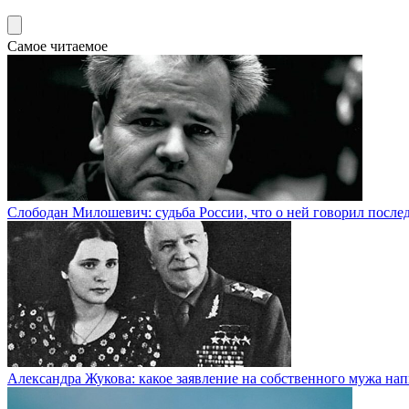
Самое читаемое
Слободан Милошевич: судьба России, что о ней говорил посл
Александра Жукова: какое заявление на собственного мужа на