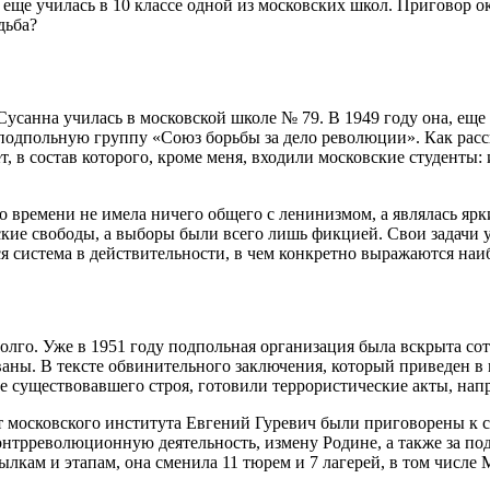
 еще училась в 10 классе одной из московских школ. Приговор о
дьба?
усанна училась в московской школе № 79. В 1949 году она, еще
 подпольную группу «Союз борьбы за дело революции». Как рас
, в состав которого, кроме меня, входили московские студенты:
го времени не имела ничего общего с ленинизмом, а являлась я
ские свободы, а выборы были всего лишь фикцией. Свои задачи 
я система в действительности, в чем конкретно выражаются наи
лго. Уже в 1951 году подпольная организация была вскрыта сот
тованы. В тексте обвинительного заключения, который приведен 
ие существовавшего строя, готовили террористические акты, на
 московского института Евгений Гуревич были приговорены к с
онтрреволюционную деятельность, измену Родине, а также за по
кам и этапам, она сменила 11 тюрем и 7 лагерей, в том числе 