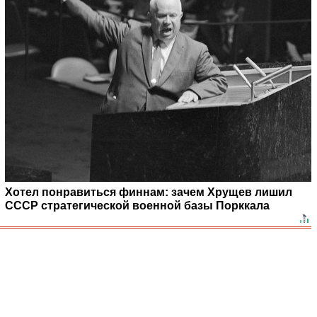
Хотел понравиться финнам: зачем Хрущев лишил
СССР стратегической военной базы Порккала