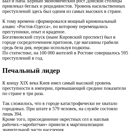
Был и папа. Бурный экономический рост Донской столицы
привлекал беглых и рецидивистов. Уровень насильственных
преступлений здесь был одним из самых высоких в стране.
К тому времени сформировался мощный криминальный
альянс «Ростов-Одесса», по которому перемещались
преступники, опыт и краденое.
Богатяновский спуск (ныне Кировский проспект) был в
городе сосредоточением притонов, где магазины грабили
средь бела дня, нередко используя подкопы.
По статистике, на 100 000 жителей в Ростове совершалось 595
преступлений в год.
Печальный лидер
К концу XIX века Киев имел самый высокий уровень
преступности в империи, превышающий средние показатели
по стране в три раза.
Так сложилось, что в городе катастрофически не хватало
городовых. При штате в 579 человек, на службе состояло
лишь 394.
Кроме того, присоединение окрестных сел и наплыв
рабочих-«заробитчан» привели к маргинализации
значительной части населения.