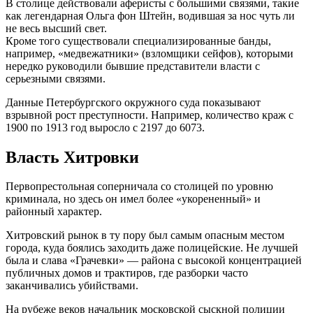
В столице действовали аферисты с большими связями, такие
как легендарная Ольга фон Штейн, водившая за нос чуть ли
не весь высший свет.
Кроме того существовали специализированные банды,
например, «медвежатники» (взломщики сейфов), которыми
нередко руководили бывшие представители власти с
серьезными связями.
Данные Петербургского окружного суда показывают
взрывной рост преступности. Например, количество краж с
1900 по 1913 год выросло с 2197 до 6073.
Власть Хитровки
Первопрестольная соперничала со столицей по уровню
криминала, но здесь он имел более «укорененный» и
районный характер.
Хитровский рынок в ту пору был самым опасным местом
города, куда боялись заходить даже полицейские. Не лучшей
была и слава «Грачевки» — района с высокой концентрацией
публичных домов и трактиров, где разборки часто
заканчивались убийствами.
На рубеже веков начальник московской сыскной полиции