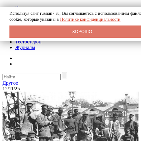
История
Биография
Используя сайт russian7.ru, Вы соглашаетесь с использованием файл
Криминал
cookie, которые указаны в
Политике конфиденциальности
Реклама на сайте
О сайте
ХОРОШО
Рекомендательные статьи
Тестостерон
Журналы
Другое
12/11/25