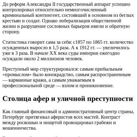
До реформ Александра II государственный аппарат успешно
контролировал относительно немногочисленный
криминальный контингент, состоявший в основном из беглых
крестьян и солдат. Однако либерализация общественной
жизни и разрушение сословных барьеров имели и обратную
сторону.
Статистика говорит сама за себя: с1857 по 1865 гг. количество
осужденных выросло в 1,5 раза. А к 1912 гг. — увеличилось
уже в 3 раза. В начале XX века суды империи ежегодно
осуждали около 2 миллионов человек.
Преступный мир структурировался: самым прибыльным
«промыслом» было конокрадство, самым распространенным
— карманные кражи, а самым уважаемым в
профессиональной среде — взлом и проникновение.
Столица афер и уличной преступности
Как главный финансовый и административный центр страны,
Петербург притягивал аферистов всех мастей. Контраст
между роскошью и нищетой провоцировал грабежи и
мошенничества.