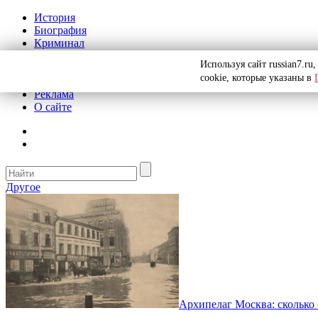
История
Биография
Криминал
СССР
Используя сайт russian7.r
Тайны
cookie, которые указаны в
Рекомендации
Реклама
О сайте
Другое
Архипелаг Москва: сколько 