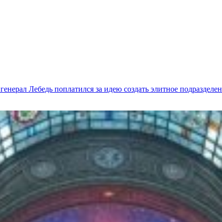
генерал Лебедь поплатился за идею создать элитное подразделен