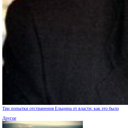
Три попытки отстранения Ельцина от власти: как это было
Другое