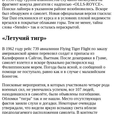
фрагмент кожуха двигателя с надписью «OLLS-ROYCE».
Поиски лайнера в указанном районе возобновились. Вскоре
был обнаружен и самолет. Новая официальная версия гласила:
Star Dast отклонился от курса и в условиях плохой видимости
врезался в покрытые облаками горы. Тем не менее, тайна
слова «Stendec» так и осталась нераскрытой.
«Летучий тигр»
В 1962 году рейс 739 авиалинии Flying Tiger Flight по заказу
американской армии перевозил солдат и припасы из
Калифорнии в Сайгон, Вьетнам. После дозаправки в Гуаме,
самолет взлетел и вскоре буквально растворился над
Филиппинским морем. Погода была ясной, и сообщений о
помощи не поступало, равно как и в случае с малазийским
Боингом.
Поисковые мероприятия, в которых участвовало четыре рода
военных сил, не увенчались успехом, все 107 людей,
находившихся в самолёте, были объявлены погибшими.
Обломки "тигра" так и не нашли. Место отсутствующих
фактов заняли слухи и догадки. Некоторые очевидцы
утверждали, что видели яркую вспышку света вблизи
предполагаемого расположения самолета. В контексте