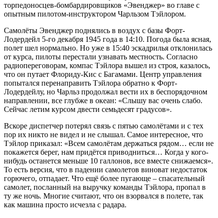
торпедоносцев-бомбардировщиков «Эвенджер» во главе с
опытным пилотом-инструктором Чарльзом Тэйлором.
Самолёты Эвенджер поднялись в воздух с базы Форт-
Лодердейл 5-го декабря 1945 года в 14:10. Погода была ясная,
полет шел нормально. Но уже в 15:40 эскадрилья отклонилась
от курса, пилоты перестали узнавать местность. Согласно
радиопереговорам, компас Тэйлора вышел из строя, казалось,
что он путает Флориду-Кис с Багамами. Центр управления
попытался перенаправить Тэйлора обратно к Форт-
Лодердейлу, но Чарльз продолжал вести их в беспорядочном
направлении, все глубже в океан: «Слышу вас очень слабо.
Сейчас летим курсом двести семьдесят градусов».
Вскоре диспетчер потерял связь с пятью самолётами и с тех
пор их никто не видел и не слышал. Самое интересное, что
Тэйлор приказал: «Всем самолётам держаться рядом… если не
покажется берег, нам придётся приводниться… Когда у кого-
нибудь останется меньше 10 галлонов, все вместе снижаемся».
То есть версия, что в падении самолетов виноват недостаток
горючего, отпадает. Что ещё более пугающе – спасательный
самолет, посланный на выручку команды Тэйлора, пропал в
ту же ночь. Многие считают, что он взорвался в полете, так
как машина просто исчезла с радара.