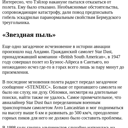
Интересно, что Тэйлор накануне пытался отказаться от
полета. Ему было отказано. Необъяснимые обстоятельства,
сопровождающие катастрофу, дали повод предписывать
гибель эскадрильи паранормальным свойствам Бермудского
треугольника.
«Звездная пыль»
Еще одно загадочное исчезновение в истории авиации
произошло над Андами. Гражданский самолет Star Dast,
принадлежавший компании «British South American», в 1947
году совершал полет из Буэнос-Айреса в Сантьяго, но
неожиданно исчез где-то в горах всего лишь за пару минут до
приземления.
В последние мгновения полета радист передал загадочное
сообщение «STENDEC». Больше от пропавшего самолета не
было ни слуху, ни духу. Обломки, несмотря на длительные
поиски, найти также не удалось. Самое примечательное, что
авиалайнер Star Dust был переделанным военным
транспортным самолетом Avro Lancastrian и мог подниматься
на высоту выше 6 км и развивать до 500 км/ч, преодоление
горных пиков для него не должно было составить проблемы.
В 1998 году группа альпинистов случайно наткнулась на