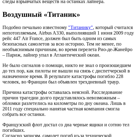
следы взрывчатых веществ на останках лайнера.
Воздушный «Титаник»
Подобно печально известному
"Титанику"
, который считался
непотопляемым, Airbus A330, выполнявший 1 июня 2009 году
рейс 447 Air France, должен был быть одним из самых
безопасных самолетов за всю историю. Тем не менее, по
необъяснимым причинам, во время перелета Рио-де-Жанейро
– Париж, лайнер упал в Атлантический океан.
Не было сигналов о помощи, никто не знал о произошедшем
до тех пор, как пилоты не вышли на связь с диспетчерской в
назначенное время. В результате катастрофы погибло 228
человек, во Франции был объявлен трехдневный траур.
Причина катастрофы оставалась неясной. Расследование
причин трагедии долго представлялось невозможным –
обломки разлетелись на километры по дну океана. Лишь в
2011 году специально нанятая частная компания смогла
собрать все останки.
Французский флот достал со дна черные ящики и сотню тел
погибших.
Согласно записям, самолет погиб из-за технической