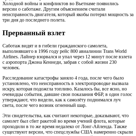
Холодной войны и конфликтов во Вьетнаме появились
версии о саботаже. Другим объяснением считали
неисправность двигателя, который якобы потерял мощность за
три дня до последнего полета.
Прерванный взлет
Саботаж видят и в гибели гражданского самолета,
выполнявшего в 1996 году рейс 800 авиалинии Trans World
Airlines. Лайнер взорвался и упал через 12 минут после взлета
с аэропорта Джона Кеннеди, забрав с собой жизни 230
человек.
Расследование катастрофы заняло 4 года, после чего было
установлено, что неисправность в электропроводке вызвала
искру, которая подожгла топливо. Казалось бы, все ясно, но
очевидцы события, давшие свои показания ФБР, в один голос
утверждают, что видели, как к самолёту поднимался луч
света, после чего возник огненный шар.
Эти свидетельства, как считают некоторые, доказывают, что
самолет был сбит ракетой во время учений флота, которые
проходили в то же время недалеко от Лонг-Айленда. Также
существуют версии, что спецслужбы США намеренно скрыли