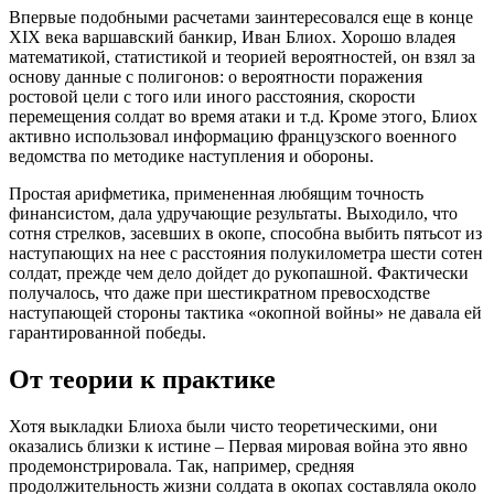
Впервые подобными расчетами заинтересовался еще в конце
XIX века варшавский банкир, Иван Блиох. Хорошо владея
математикой, статистикой и теорией вероятностей, он взял за
основу данные с полигонов: о вероятности поражения
ростовой цели с того или иного расстояния, скорости
перемещения солдат во время атаки и т.д. Кроме этого, Блиох
активно использовал информацию французского военного
ведомства по методике наступления и обороны.
Простая арифметика, примененная любящим точность
финансистом, дала удручающие результаты. Выходило, что
сотня стрелков, засевших в окопе, способна выбить пятьсот из
наступающих на нее с расстояния полукилометра шести сотен
солдат, прежде чем дело дойдет до рукопашной. Фактически
получалось, что даже при шестикратном превосходстве
наступающей стороны тактика «окопной войны» не давала ей
гарантированной победы.
От теории к практике
Хотя выкладки Блиоха были чисто теоретическими, они
оказались близки к истине – Первая мировая война это явно
продемонстрировала. Так, например, средняя
продолжительность жизни солдата в окопах составляла около