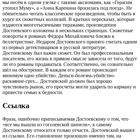
мы несём в одном узелке с такими аксиомами, как «Герасим
утопил Муму», а «Анна Каренина бросилась под поезд». Не
обязательно читать классические произведения, чтобы быть в
курсе их сюжетных коллизий. В кратких пересказах, которые
издаются многотысячными тиражами, произведения
Достоевского изложены в нескольких страницах. Сюжетные
повороты в романах Фёдора Михайловича близки к
беллетристике. Недаром Достоевского принято считать одним
из первых детективщиков в русской литературе.
Достоевскому был важен сюжет. Он был профессиональным
писателем, его жизнь в прямом смысле зависела от того, будут
ли его романы продаваться. Соответственно, он сознательно
шёл на обострение. В каждом его романе происходит
минимум одно убийство. Деньги-болезнь-убийство-
раскаяние-грех... Достоевский должен был хорошо
чувствовать рынок, его просчеты могли ударить по карману и
привести семью к бедности.
Ссылка
Фраза, ошибочно приписываемая Достоевскому о том, что
«все мы вышли из гоголевской шинели», к самому
Достоевскому относится только отчасти. Достоевский вышел
из ссылки. Его становление произошло именно там, на