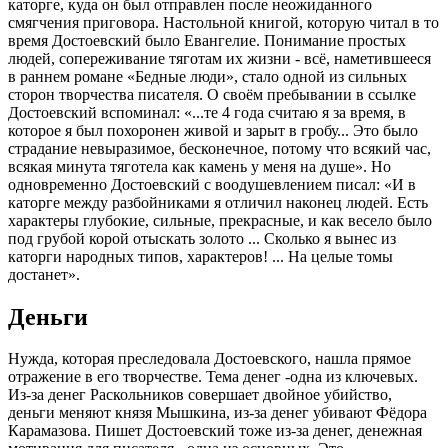
каторге, куда он был отправлен после неожиданного
смягчения приговора. Настольной книгой, которую читал в то
время Достоевский было Евангелие. Понимание простых
людей, сопереживание тяготам их жизни - всё, наметившееся
в раннем романе «Бедные люди», стало одной из сильных
сторон творчества писателя. О своём пребывании в ссылке
Достоевский вспоминал: «...те 4 года считаю я за время, в
которое я был похоронен живой и зарыт в гробу... Это было
страдание невыразимое, бесконечное, потому что всякий час,
всякая минута тяготела как камень у меня на душе». Но
одновременно Достоевский с воодушевлением писал: «И в
каторге между разбойниками я отличил наконец людей. Есть
характеры глубокие, сильные, прекрасные, и как весело было
под грубой корой отыскать золото ... Сколько я вынес из
каторги народных типов, характеров! ... На целые томы
достанет».
Деньги
Нужда, которая преследовала Достоевского, нашла прямое
отражение в его творчестве. Тема денег -одна из ключевых.
Из-за денег Раскольников совершает двойное убийство,
деньги меняют князя Мышкина, из-за денег убивают Фёдора
Карамазова. Пишет Достоевский тоже из-за денег, денежная