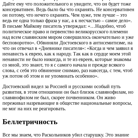
Дайте ему что положительного и увидите, что он будет тоже
консервативен. Ведь было бы что охранять. Не консервативен
он потому, что нечего охранять. Чем хуже, тем лучше – это
ведь не одна только фраза у нас, а к несчастью – самое дело».
В письме Майкову писатель утверждал: «…Надобно, чтоб
политическое право и первенство великорусского племени
над всем славянским миром совершилось окончательно и уже
бесповоротно». Обвиняли Достоевского в антисемитизме, на
что он отвечал в «Дневнике писателя»: «Когда и чем заявил я
ненависть к еврею, как к народу. Так как в сердце моем этой
ненависти не было никогда, и те из евреев, которые знакомы
со мной, это знают, то я с самого начала и прежде всякого
слова, с себя это обвинение снимаю, раз навсегда, с тем, чтоб
уж потом об этом и не упоминать особенно».
Достоевский видел за Россией и русскими особый путь
развития, в этом отношении он был близок славянофилам, но
славянофилом не был, скорее почвенником. Он живо
переживал назревающие в обществе национальные вопросы,
не мог на них не реагировать.
Беллетричность
Все мы знаем, что Раскольников убил старушку. Это знание