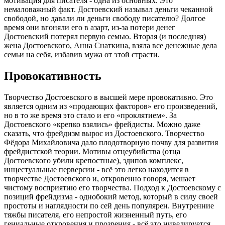
мотивация для писателя - одна из основных. Это
немаловажный факт. Достоевский называл деньги чеканной
свободой, но давали ли деньги свободу писателю? Долгое
время они вгоняли его в азарт, из-за потери денег
Достоевский потерял первую семью. Вторая (и последняя)
жена Достоевского, Анна Снаткина, взяла все денежные дела
семьи на себя, избавив мужа от этой страсти.
Провокативность
Творчество Достоевского в высшей мере провокативно. Это
является одним из «продающих факторов» его произведений,
но в то же время это стало и его «проклятием». За
Достоевского «крепко взялись» фрейдисты. Можно даже
сказать, что фрейдизм вырос из Достоевского. Творчество
Фёдора Михайловича дало плодотворную почву для развития
фрейдистской теории. Мотивы отцеубийства (отца
Достоевского убили крепостные), эдипов комплекс,
инцестуальные перверсии - всё это легко находится в
творчестве Достоевского и, откровенно говоря, мешает
чистому восприятию его творчества. Подход к Достоевскому с
позиций фрейдизма - однобокий метод, который в силу своей
простоты и наглядности по сей день популярен. Внутренние
тяжбы писателя, его непростой жизненный путь, его
гениальные откровения и прозрения - всё это нивелируется