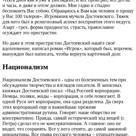
и часы, и даже в отеле должен. Мне гадко и стыдно
беспокоить Вас собою. Обращаюсь к Вам как человек и прошу
у Вас 100 талеров». Игромания мучила Достоевского. Тяжек
для него был и религиозный аспект восприятия этого недуга.
Азарт - грех, форма праздности, страсть, православие
осуждает это пристрастие.
Но даже в этом пристрастии Достоевский нашёл своё
вдохновение, написал роман «Игрок», который был, впрочем,
вынужден был написать, чтобы вернуть карточный долг.
Национализм
Национализм Достоевского - одна из болезненных тем при
обсуждении творчества и взглядов писателя. В записных
книжках Достоевский писал: «Над Россией корпорации.
Немцы, поляки, жиды – корпорация, и себе помогают. В
одной Руси нет корпорации, она одна разделена. Да сверх
этих корпораций еще и важнейшая: прежняя
административная рутина. Говорят: наше общество не
консервативно. Правда, самый исторический ход вещей (с
Петра) сделал его не консервативным. А главное: оно не
видит, что сохранять. Все у него отнято, до самой законной
инициативы. Все права русского человека – отрицательные.