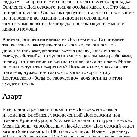
«вдруг» - восприятие мира после эпилептического припадка.
Эпилепсия Достоевского носила особый характер. Это была
истероэпилепсия. Она характеризуется тем, что её протекание
не приводит к деградации личности и основными
симптомами является беспорядочное сокращение мышц и
крики о помощи.
Конечно, эпилепсия влияла на Достоевского. Его позднее
творчество характеризуется вязкостью, склонностью к
детализации, замедлением сюжета посредством вставок
«междудействий», отступлениями с тщательными разборами,
почему тот или иной герой поступили так, а не иначе. Могли
ли они поступить по-другому? Нисколько не умаляя талант
писателя, нужно понимать, что когда говорят, что у
Достоевского «больное творчество», доля истины в этом
суждении есть.
Азарт
Ещё одной страстью и проклятием Достоевского была
игромания. Висбаден, увековеченный Достоевским под
именем Рулетенбурга, в XIX век был одной из туристических
Мекк Европы, своеобразным Лас-Вегасом. Достоевский отдал
казино 9 лет жизни. В 1865 году он писал Ивану Тургеневу:
«Пять дней как я уже в Висбадене, и все проиграл, все дотла,