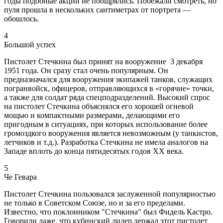
годы подобные акции не поощрялись. Побежали смотреть, но
пуля прошла в нескольких сантиметрах от портрета —
обошлось.
4
Большой успех
Пистолет Стечкина был принят на вооружение 3 декабря
1951 года. Он сразу стал очень популярным. Он
предназначался для вооружения экипажей танков, служащих
погранвойск, офицеров, отправляющихся в «горячие» точки,
а также для солдат ряда спецподразделений. Высокий спрос
на пистолет Стечкина объяснялся его хорошей огневой
мощью и компактными размерами, делающими его
пригодным в ситуациях, при которых использование более
громоздкого вооружения является невозможным (у танкистов,
летчиков и т.д.). Разработка Стечкина не имела аналогов на
Западе вплоть до конца пятидесятых годов XX века.
5
Че Гевара
Пистолет Стечкина пользовался заслуженной популярностью
не только в Советском Союзе, но и за его пределами.
Известно, что поклонником "Стечкина" был Фидель Кастро.
Говорили даже, что кубинский лидер держал этот пистолет