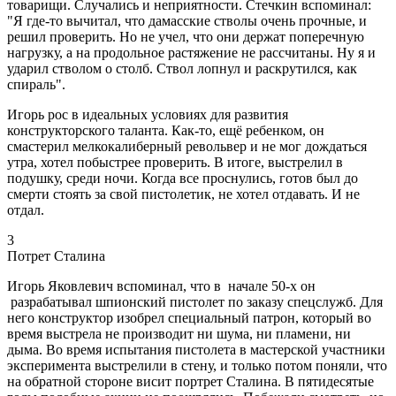
товарищи. Случались и неприятности. Стечкин вспоминал:
"Я где-то вычитал, что дамасские стволы очень прочные, и
решил проверить. Но не учел, что они держат поперечную
нагрузку, а на продольное растяжение не рассчитаны. Ну я и
ударил стволом о столб. Ствол лопнул и раскрутился, как
спираль".
Игорь рос в идеальных условиях для развития
конструкторского таланта. Как-то, ещё ребенком, он
смастерил мелкокалиберный револьвер и не мог дождаться
утра, хотел побыстрее проверить. В итоге, выстрелил в
подушку, среди ночи. Когда все проснулись, готов был до
смерти стоять за свой пистолетик, не хотел отдавать. И не
отдал.
3
Потрет Сталина
Игорь Яковлевич вспоминал, что в начале 50-х он
разрабатывал шпионский пистолет по заказу спецслужб. Для
него конструктор изобрел специальный патрон, который во
время выстрела не производит ни шума, ни пламени, ни
дыма. Во время испытания пистолета в мастерской участники
эксперимента выстрелили в стену, и только потом поняли, что
на обратной стороне висит портрет Сталина. В пятидесятые