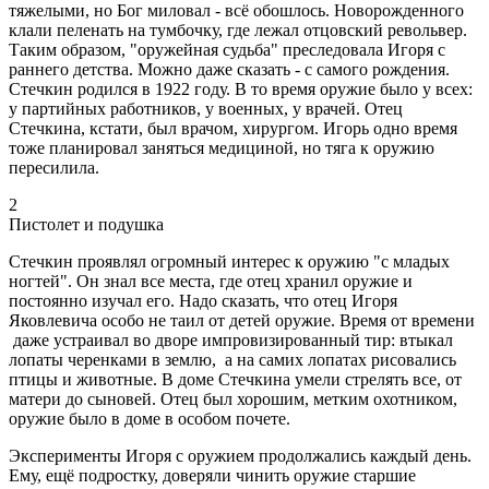
тяжелыми, но Бог миловал - всё обошлось. Новорожденного
клали пеленать на тумбочку, где лежал отцовский револьвер.
Таким образом, "оружейная судьба" преследовала Игоря с
раннего детства. Можно даже сказать - с самого рождения.
Стечкин родился в 1922 году. В то время оружие было у всех:
у партийных работников, у военных, у врачей. Отец
Стечкина, кстати, был врачом, хирургом. Игорь одно время
тоже планировал заняться медициной, но тяга к оружию
пересилила.
2
Пистолет и подушка
Стечкин проявлял огромный интерес к оружию "с младых
ногтей". Он знал все места, где отец хранил оружие и
постоянно изучал его. Надо сказать, что отец Игоря
Яковлевича особо не таил от детей оружие. Время от времени
даже устраивал во дворе импровизированный тир: втыкал
лопаты черенками в землю, а на самих лопатах рисовались
птицы и животные. В доме Стечкина умели стрелять все, от
матери до сыновей. Отец был хорошим, метким охотником,
оружие было в доме в особом почете.
Эксперименты Игоря с оружием продолжались каждый день.
Ему, ещё подростку, доверяли чинить оружие старшие