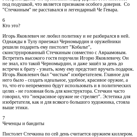
под подушкой, что является признаком особого доверия. Со
"Стечкиным" не расставался и легендарный Че Гевара.
6
Кто это?
Игорь Яковлевич не любил политику и не разбирался в ней.
Однажды в Тулу приезжал Черномырдин и оружейники
решили подарить ему пистолет "Кобальт",
сконструированный Стечкиным совместно с Авраамовым.
Встретить высокого гостя поручили Игорю Яковлевичу. Он
не знал, кто такой Черномырдин, и даже зашёл за день до
встречи к брату - узнать, кому ему предстоит вручать подарок.
Игорь Яковлевич был "чистым" изобретателем. Главное для
него было - создать идеальное, удобное, красивое оружие, а
то, что его непременно будут использовать и в политических
целях - не головная боль для конструктора. Стечкин часто
говорил, что "некрасивое оружие не стреляет". Эстетика для
изобретателя, как и для всякого большого художника, стояла
выше этики.
7
Чеченцы и бандиты
Пистолет Стечкина по сей день считается оружием киллером.